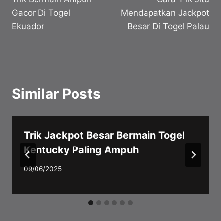
navigation
Gacor Di Togel
Mendapatkan Jackpot
Ekuador
Besar Di Togel Palau
Similar Posts
Trik Jackpot Besar Bermain Togel
Kentucky Paling Ampuh
09/06/2025