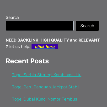
Search
Search
NEED BACKLINK HIGH QUALITY and RELEVANT
?
let us help.
click here
Recent Posts
Togel Serbia Strategi Kombinasi Jitu
Togel Peru Panduan Jackpot Stabil
Togel Dubai Kunci Nomor Tembus