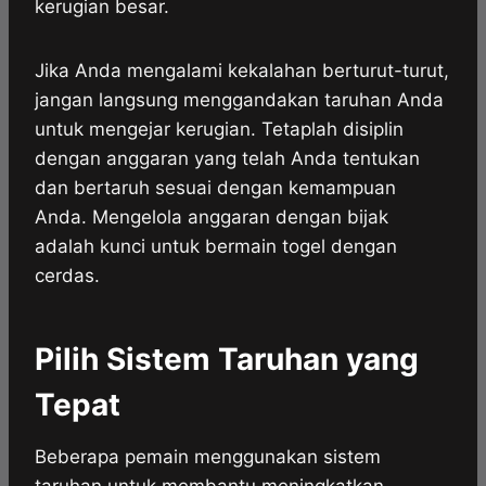
kerugian besar.
Jika Anda mengalami kekalahan berturut-turut,
jangan langsung menggandakan taruhan Anda
untuk mengejar kerugian. Tetaplah disiplin
dengan anggaran yang telah Anda tentukan
dan bertaruh sesuai dengan kemampuan
Anda. Mengelola anggaran dengan bijak
adalah kunci untuk bermain togel dengan
cerdas.
Pilih Sistem Taruhan yang
Tepat
Beberapa pemain menggunakan sistem