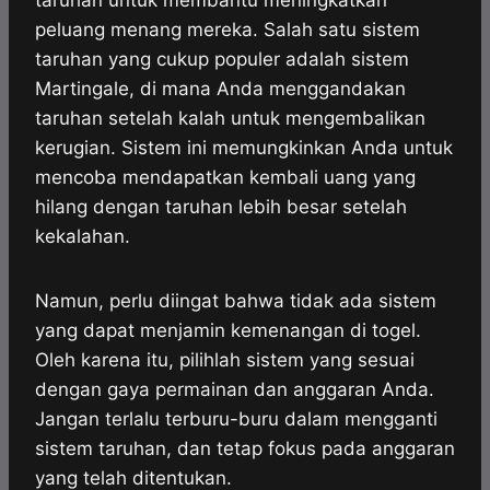
taruhan untuk membantu meningkatkan
peluang menang mereka. Salah satu sistem
taruhan yang cukup populer adalah sistem
Martingale, di mana Anda menggandakan
taruhan setelah kalah untuk mengembalikan
kerugian. Sistem ini memungkinkan Anda untuk
mencoba mendapatkan kembali uang yang
hilang dengan taruhan lebih besar setelah
kekalahan.
Namun, perlu diingat bahwa tidak ada sistem
yang dapat menjamin kemenangan di togel.
Oleh karena itu, pilihlah sistem yang sesuai
dengan gaya permainan dan anggaran Anda.
Jangan terlalu terburu-buru dalam mengganti
sistem taruhan, dan tetap fokus pada anggaran
yang telah ditentukan.