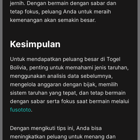
jernih. Dengan bermain dengan sabar dan
tetap fokus, peluang Anda untuk meraih
kemenangan akan semakin besar.
Kesimpulan
Untuk mendapatkan peluang besar di Togel
Bolivia, penting untuk memahami jenis taruhan,
menggunakan analisis data sebelumnya,
mengelola anggaran dengan bijak, memilih
sistem taruhan yang tepat, dan tetap bermain
dengan sabar serta fokus saat bermain melalui
fusototo
.
Dengan mengikuti tips ini, Anda bisa
meningkatkan peluang untuk menang dan