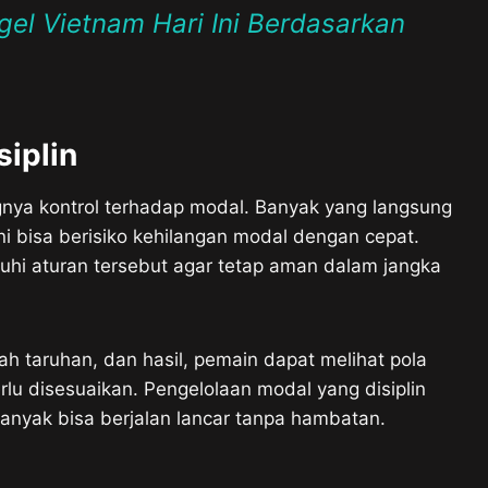
el Vietnam Hari Ini Berdasarkan
iplin
nya kontrol terhadap modal. Banyak yang langsung
ni bisa berisiko kehilangan modal dengan cepat.
uhi aturan tersebut agar tetap aman dalam jangka
h taruhan, dan hasil, pemain dapat melihat pola
rlu disesuaikan. Pengelolaan modal yang disiplin
anyak bisa berjalan lancar tanpa hambatan.