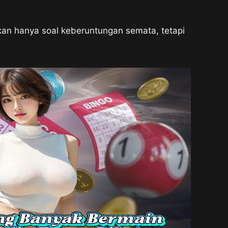
n hanya soal keberuntungan semata, tetapi