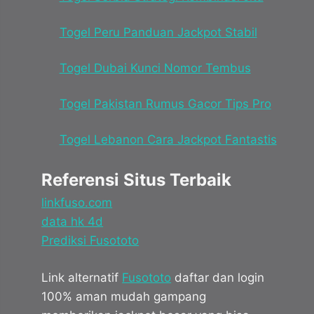
Togel Peru Panduan Jackpot Stabil
Togel Dubai Kunci Nomor Tembus
Togel Pakistan Rumus Gacor Tips Pro
Togel Lebanon Cara Jackpot Fantastis
Referensi Situs Terbaik
linkfuso.com
data hk 4d
Prediksi Fusototo
Link alternatif
Fusototo
daftar dan login
100% aman mudah gampang