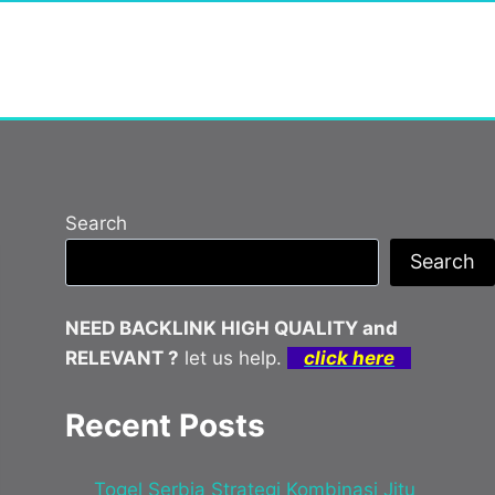
Search
Search
NEED BACKLINK HIGH QUALITY and
RELEVANT ?
let us help.
click here
Recent Posts
Togel Serbia Strategi Kombinasi Jitu