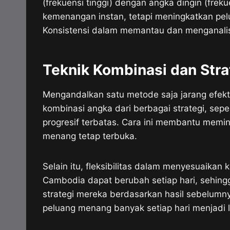
(frekuensi tinggi) dengan angka dingin (frek
kemenangan instan, tetapi meningkatkan pe
Konsistensi dalam memantau dan menganalisis
Teknik Kombinasi dan Stra
Mengandalkan satu metode saja jarang efek
kombinasi angka dari berbagai strategi, seper
progresif terbatas. Cara ini membantu memin
menang tetap terbuka.
Selain itu, fleksibilitas dalam menyesuaikan
Cambodia dapat berubah setiap hari, sehing
strategi mereka berdasarkan hasil sebelumny
peluang menang banyak setiap hari menjadi le