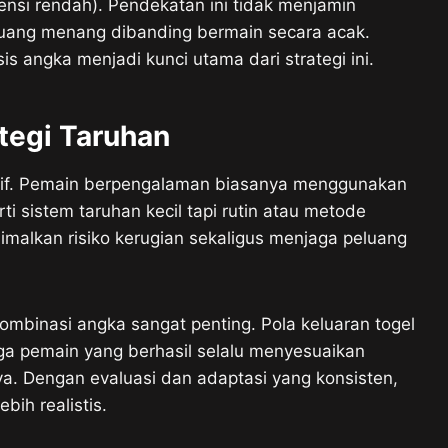
uensi rendah). Pendekatan ini tidak menjamin
luang menang dibanding bermain secara acak.
 angka menjadi kunci utama dari strategi ini.
tegi Taruhan
tif. Pemain berpengalaman biasanya menggunakan
ti sistem taruhan kecil tapi rutin atau metode
imalkan risiko kerugian sekaligus menjaga peluang
 kombinasi angka sangat penting. Pola keluaran togel
ga pemain yang berhasil selalu menyesuaikan
a. Dengan evaluasi dan adaptasi yang konsisten,
bih realistis.