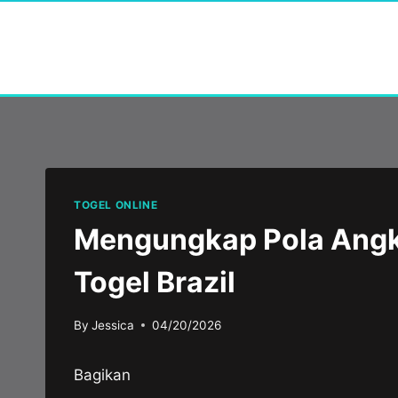
Skip
to
content
TOGEL ONLINE
Mengungkap Pola Angk
Togel Brazil
By
Jessica
04/20/2026
Bagikan