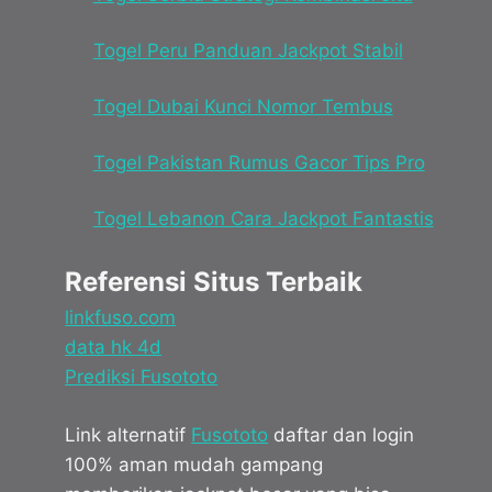
Togel Peru Panduan Jackpot Stabil
Togel Dubai Kunci Nomor Tembus
Togel Pakistan Rumus Gacor Tips Pro
Togel Lebanon Cara Jackpot Fantastis
Referensi Situs Terbaik
linkfuso.com
data hk 4d
Prediksi Fusototo
Link alternatif
Fusototo
daftar dan login
100% aman mudah gampang