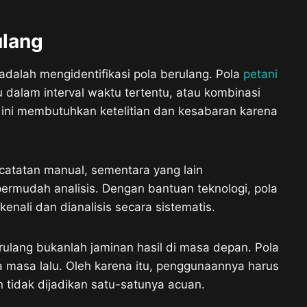
ulang
adalah mengidentifikasi pola berulang. Pola
petani
dalam interval waktu tertentu, atau kombinasi
 ini membutuhkan ketelitian dan kesabaran karena
tatan manual, sementara yang lain
ermudah analisis. Dengan bantuan teknologi, pola
enali dan dianalisis secara sistematis.
ulang bukanlah jaminan hasil di masa depan. Pola
 masa lalu. Oleh karena itu, penggunaannya harus
n tidak dijadikan satu-satunya acuan.