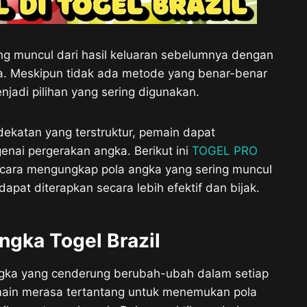
 muncul dari hasil keluaran sebelumnya dengan
. Meskipun tidak ada metode yang benar-benar
njadi pilihan yang sering digunakan.
ekatan yang terstruktur, pemain dapat
nai pergerakan angka. Berikut ini
TOGEL PRO
ara mengungkap pola angka yang sering muncul
dapat diterapkan secara lebih efektif dan bijak.
ngka Togel Brazil
i angka yang cenderung berubah-ubah dalam setiap
main merasa tertantang untuk menemukan pola