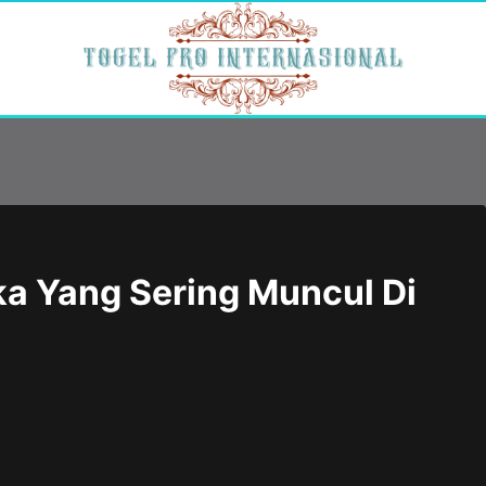
a Yang Sering Muncul Di