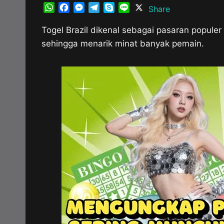
W
F
M
T
S
L
X
Share
h
a
e
e
k
i
a
c
s
l
y
n
Togel Brazil dikenal sebagai pasaran popule
t
e
s
e
p
e
sehingga menarik minat banyak pemain.
s
b
e
g
e
A
o
n
r
p
o
g
a
p
k
e
m
r