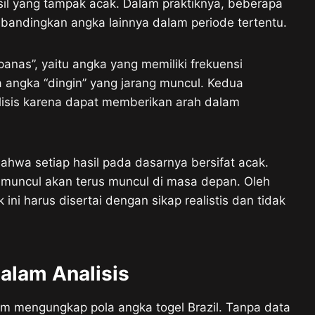
asil yang tampak acak. Dalam praktiknya, beberapa
ibandingkan angka lainnya dalam periode tertentu.
anas”, yaitu angka yang memiliki frekuensi
a angka “dingin” yang jarang muncul. Kedua
alisis karena dapat memberikan arah dalam
wa setiap hasil pada dasarnya bersifat acak.
 muncul akan terus muncul di masa depan. Oleh
ini harus disertai dengan sikap realistis dan tidak
Dalam Analisis
am mengungkap pola angka togel Brazil. Tanpa data