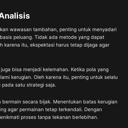
Analisis
ikan wawasan tambahan, penting untuk menyadari
basis peluang. Tidak ada metode yang dapat
karena itu, ekspektasi harus tetap dijaga agar
 juga bisa menjadi kelemahan. Ketika pola yang
mi kerugian. Oleh karena itu, penting untuk selalu
pada satu strategi saja.
 bermain secara bijak. Menentukan batas kerugian
ng agar permainan tetap terkendali. Dengan
nikmati proses tanpa tekanan berlebihan.