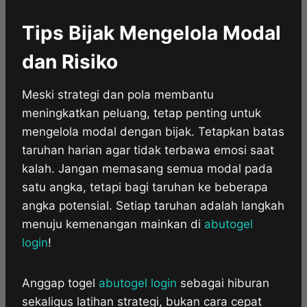
Tips Bijak Mengelola Modal
dan Risiko
Meski strategi dan pola membantu
meningkatkan peluang, tetap penting untuk
mengelola modal dengan bijak. Tetapkan batas
taruhan harian agar tidak terbawa emosi saat
kalah. Jangan memasang semua modal pada
satu angka, tetapi bagi taruhan ke beberapa
angka potensial. Setiap taruhan adalah langkah
menuju kemenangan mainkan di
abutogel
login
!
Anggap togel
abutogel login
sebagai hiburan
sekaligus latihan strategi, bukan cara cepat