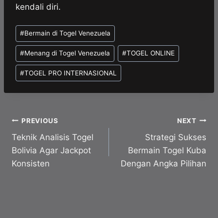
kendali diri.
Post
#
Bermain di Togel Venezuela
Tags:
#
Menang di Togel Venezuela
#
TOGEL ONLINE
#
TOGEL PRO INTERNASIONAL
Post
PREVIOUS
NEXT
Teknik Analisis Togel
Strategi Sukses
navigation
Bolivia Agar Jackpot
Bermain Togel Kuba
Konsisten
Dengan Angka Pilihan