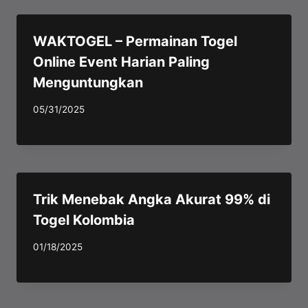
WAKTOGEL – Permainan Togel
Online Event Harian Paling
Menguntungkan
05/31/2025
Trik Menebak Angka Akurat 99% di
Togel Kolombia
01/18/2025