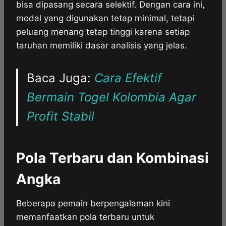
bisa dipasang secara selektif. Dengan cara ini,
modal yang digunakan tetap minimal, tetapi
peluang menang tetap tinggi karena setiap
taruhan memiliki dasar analisis yang jelas.
Baca Juga:
Cara Efektif
Bermain Togel Kolombia Agar
Profit Stabil
Pola Terbaru dan Kombinasi
Angka
Beberapa pemain berpengalaman kini
memanfaatkan pola terbaru untuk