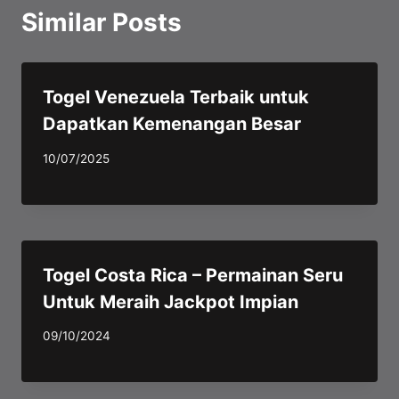
Similar Posts
Togel Venezuela Terbaik untuk
Dapatkan Kemenangan Besar
10/07/2025
Togel Costa Rica – Permainan Seru
Untuk Meraih Jackpot Impian
09/10/2024