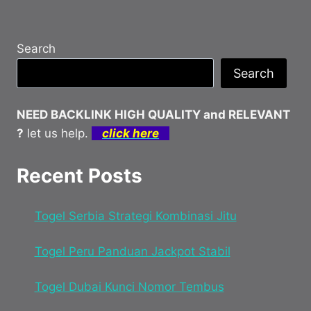
Search
Search
NEED BACKLINK HIGH QUALITY and RELEVANT
?
let us help.
click here
Recent Posts
Togel Serbia Strategi Kombinasi Jitu
Togel Peru Panduan Jackpot Stabil
Togel Dubai Kunci Nomor Tembus