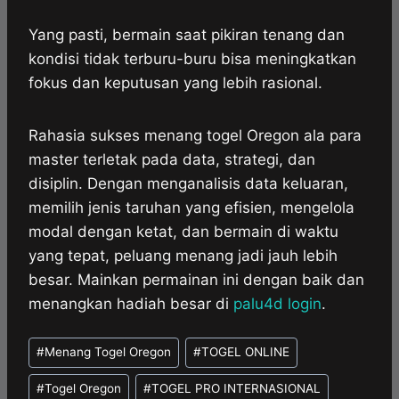
Yang pasti, bermain saat pikiran tenang dan
kondisi tidak terburu-buru bisa meningkatkan
fokus dan keputusan yang lebih rasional.
Rahasia sukses menang togel Oregon ala para
master terletak pada data, strategi, dan
disiplin. Dengan menganalisis data keluaran,
memilih jenis taruhan yang efisien, mengelola
modal dengan ketat, dan bermain di waktu
yang tepat, peluang menang jadi jauh lebih
besar.
Mainkan permainan ini dengan baik dan
menangkan hadiah besar di
palu4d login
.
Post
#
Menang Togel Oregon
#
TOGEL ONLINE
Tags:
#
Togel Oregon
#
TOGEL PRO INTERNASIONAL