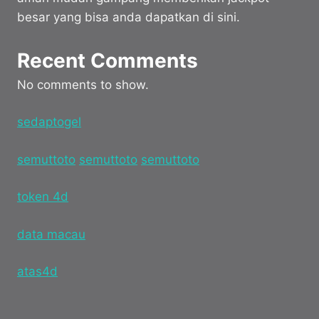
besar yang bisa anda dapatkan di sini.
Recent Comments
No comments to show.
sedaptogel
semuttoto
semuttoto
semuttoto
token 4d
data macau
atas4d