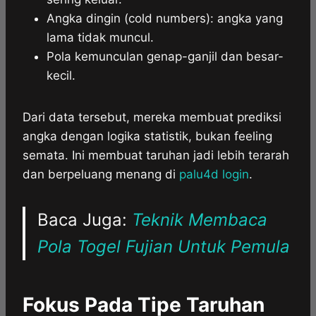
Angka dingin (cold numbers): angka yang
lama tidak muncul.
Pola kemunculan genap-ganjil dan besar-
kecil.
Dari data tersebut, mereka membuat prediksi
angka dengan logika statistik, bukan feeling
semata. Ini membuat taruhan jadi lebih terarah
dan berpeluang menang di
palu4d login
.
Baca Juga:
Teknik Membaca
Pola Togel Fujian Untuk Pemula
Fokus Pada Tipe Taruhan