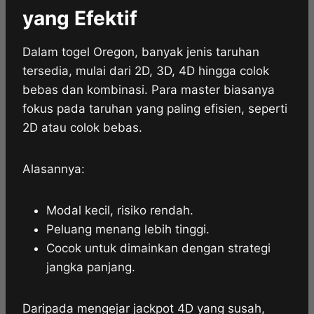
yang Efektif
Dalam togel Oregon, banyak jenis taruhan
tersedia, mulai dari 2D, 3D, 4D hingga colok
bebas dan kombinasi. Para master biasanya
fokus pada taruhan yang paling efisien, seperti
2D atau colok bebas.
Alasannya:
Modal kecil, risiko rendah.
Peluang menang lebih tinggi.
Cocok untuk dimainkan dengan strategi
jangka panjang.
Daripada mengejar jackpot 4D yang susah,