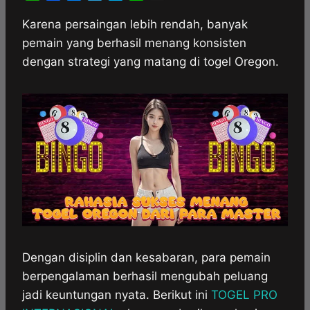
h
a
e
e
k
i
a
c
s
l
y
n
Karena persaingan lebih rendah, banyak
t
e
s
e
p
e
pemain yang berhasil menang konsisten
s
b
e
g
e
dengan strategi yang matang di togel Oregon.
A
o
n
r
p
o
g
a
p
k
e
m
r
Dengan disiplin dan kesabaran, para pemain
berpengalaman berhasil mengubah peluang
jadi keuntungan nyata. Berikut ini
TOGEL PRO