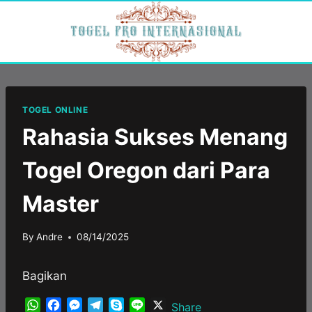
Skip
to
content
TOGEL ONLINE
Rahasia Sukses Menang
Togel Oregon dari Para
Master
By
Andre
08/14/2025
Bagikan
W
F
M
T
S
L
X
Share