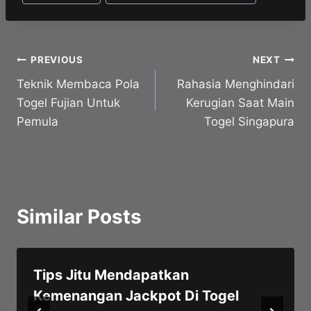
Post
PREVIOUS
NEXT
Teknik Membaca Pola
Rahasia Menghindari
navigation
Togel Fujian Untuk
Kerugian Saat Main
Pemula
Togel Singapura
Similar Posts
Tips Jitu Mendapatkan
Kemenangan Jackpot Di Togel