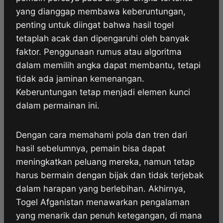
yang dianggap membawa keberuntungan,
penting untuk diingat bahwa hasil togel
tetaplah acak dan dipengaruhi oleh banyak
faktor. Penggunaan rumus atau algoritma
dalam memilih angka dapat membantu, tetapi
tidak ada jaminan kemenangan.
Keberuntungan tetap menjadi elemen kunci
dalam permainan ini.
Dengan cara memahami pola dan tren dari
hasil sebelumnya, pemain bisa dapat
meningkatkan peluang mereka, namun tetap
harus bermain dengan bijak dan tidak terjebak
dalam harapan yang berlebihan. Akhirnya,
Togel Afganistan menawarkan pengalaman
yang menarik dan penuh ketegangan, di mana