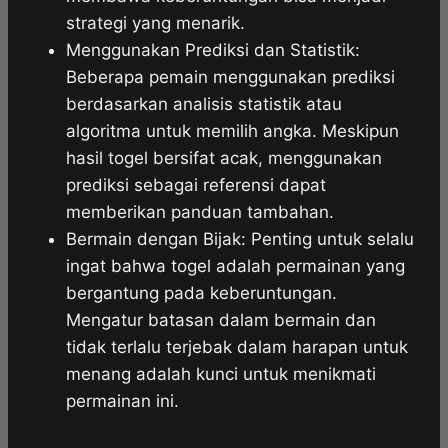
strategi yang menarik.
Menggunakan Prediksi dan Statistik:
Beberapa pemain menggunakan prediksi
berdasarkan analisis statistik atau
algoritma untuk memilih angka. Meskipun
hasil togel bersifat acak, menggunakan
prediksi sebagai referensi dapat
memberikan panduan tambahan.
Bermain dengan Bijak: Penting untuk selalu
ingat bahwa togel adalah permainan yang
bergantung pada keberuntungan.
Mengatur batasan dalam bermain dan
tidak terlalu terjebak dalam harapan untuk
menang adalah kunci untuk menikmati
permainan ini.