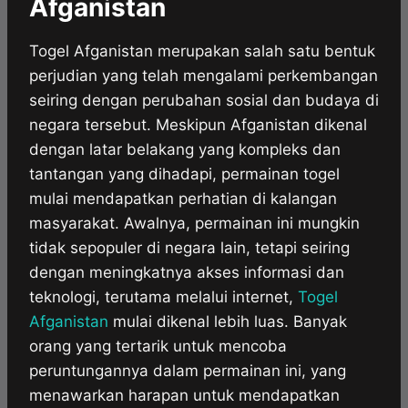
Afganistan
Togel Afganistan merupakan salah satu bentuk
perjudian yang telah mengalami perkembangan
seiring dengan perubahan sosial dan budaya di
negara tersebut. Meskipun Afganistan dikenal
dengan latar belakang yang kompleks dan
tantangan yang dihadapi, permainan togel
mulai mendapatkan perhatian di kalangan
masyarakat. Awalnya, permainan ini mungkin
tidak sepopuler di negara lain, tetapi seiring
dengan meningkatnya akses informasi dan
teknologi, terutama melalui internet,
Togel
Afganistan
mulai dikenal lebih luas. Banyak
orang yang tertarik untuk mencoba
peruntungannya dalam permainan ini, yang
menawarkan harapan untuk mendapatkan