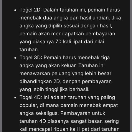
Togel 2D: Dalam taruhan ini, pemain harus
menebak dua angka dari hasil undian. Jika
angka yang dipilih sesuai dengan hasil,
pemain akan mendapatkan pembayaran
yang biasanya 70 kali lipat dari nilai
taruhan.
Togel 3D: Pemain harus menebak tiga
angka yang akan keluar. Taruhan ini
menawarkan peluang yang lebih besar
dibandingkan 2D, dengan pembayaran
yang lebih tinggi jika berhasil.
Togel 4D: Ini adalah taruhan yang paling
populer, di mana pemain menebak empat
angka sekaligus. Pembayaran untuk
taruhan 4D biasanya sangat besar, sering
kali mencapai ribuan kali lipat dari taruhan