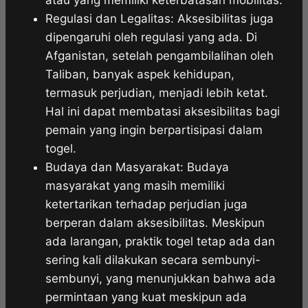
atau yang memiliki keterbatasan mobilitas.
Regulasi dan Legalitas: Aksesibilitas juga
dipengaruhi oleh regulasi yang ada. Di
Afganistan, setelah pengambilalihan oleh
Taliban, banyak aspek kehidupan,
termasuk perjudian, menjadi lebih ketat.
Hal ini dapat membatasi aksesibilitas bagi
pemain yang ingin berpartisipasi dalam
togel.
Budaya dan Masyarakat: Budaya
masyarakat yang masih memiliki
ketertarikan terhadap perjudian juga
berperan dalam aksesibilitas. Meskipun
ada larangan, praktik togel tetap ada dan
sering kali dilakukan secara sembunyi-
sembunyi, yang menunjukkan bahwa ada
permintaan yang kuat meskipun ada