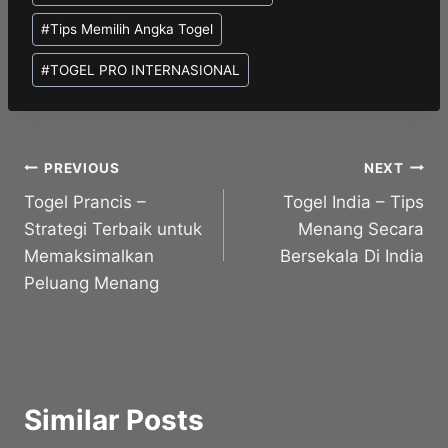
#
Tips Memilih Angka Togel
#
TOGEL PRO INTERNASIONAL
Post
PREVIOUS
NEXT
Togel Prancis –
Togel India – Tips
navigation
Strategi Terbaik untuk
Menang Secara
Memaksimalkan
Bersekala Di India
Peluang Menang
Similar Posts