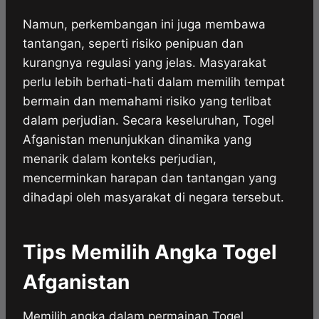
Namun, perkembangan ini juga membawa
tantangan, seperti risiko penipuan dan
kurangnya regulasi yang jelas. Masyarakat
perlu lebih berhati-hati dalam memilih tempat
bermain dan memahami risiko yang terlibat
dalam perjudian. Secara keseluruhan, Togel
Afganistan menunjukkan dinamika yang
menarik dalam konteks perjudian,
mencerminkan harapan dan tantangan yang
dihadapi oleh masyarakat di negara tersebut.
Tips Memilih Angka Togel
Afganistan
Memilih angka dalam permainan Togel