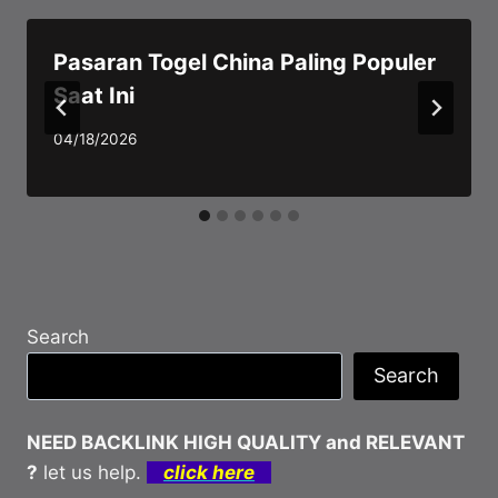
Pasaran Togel China Paling Populer
Saat Ini
04/18/2026
Search
Search
NEED BACKLINK HIGH QUALITY and RELEVANT
?
let us help.
click here