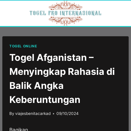
Skip
to
content
TOGEL ONLINE
Togel Afganistan –
Menyingkap Rahasia di
Balik Angka
Keberuntungan
By
viajesbenitacarkad
09/10/2024
Bagikan