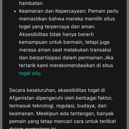
hambatan.
Keamanan dan Kepercayaan: Pemain perlu
memastikan bahwa mereka memilih situs
togel yang terpercaya dan aman.
Aksesibilitas tidak hanya berarti
kemampuan untuk bermain, tetapi juga
merasa aman saat melakukan transaksi
dan berpartisipasi dalam permainan.Jika
tertarik kami merekomendasikan di situs
togel sdy
.
Secara keseluruhan, aksesibilitas togel di
Afganistan dipengaruhi oleh berbagai faktor,
termasuk teknologi, regulasi, budaya, dan
keamanan. Meskipun ada tantangan, banyak
pemain yang tetap mencari cara untuk terlibat