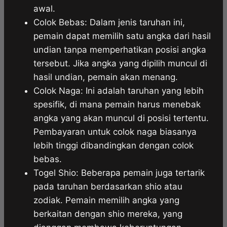
awal.
Colok Bebas: Dalam jenis taruhan ini,
pemain dapat memilih satu angka dari hasil
undian tanpa memperhatikan posisi angka
tersebut. Jika angka yang dipilih muncul di
hasil undian, pemain akan menang.
Colok Naga: Ini adalah taruhan yang lebih
spesifik, di mana pemain harus menebak
angka yang akan muncul di posisi tertentu.
Pembayaran untuk colok naga biasanya
lebih tinggi dibandingkan dengan colok
bebas.
Togel Shio: Beberapa pemain juga tertarik
pada taruhan berdasarkan shio atau
zodiak. Pemain memilih angka yang
berkaitan dengan shio mereka, yang