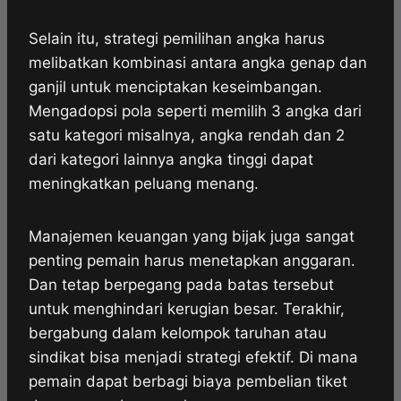
Selain itu, strategi pemilihan angka harus
melibatkan kombinasi antara angka genap dan
ganjil untuk menciptakan keseimbangan.
Mengadopsi pola seperti memilih 3 angka dari
satu kategori misalnya, angka rendah dan 2
dari kategori lainnya angka tinggi dapat
meningkatkan peluang menang.
Manajemen keuangan yang bijak juga sangat
penting pemain harus menetapkan anggaran.
Dan tetap berpegang pada batas tersebut
untuk menghindari kerugian besar. Terakhir,
bergabung dalam kelompok taruhan atau
sindikat bisa menjadi strategi efektif. Di mana
pemain dapat berbagi biaya pembelian tiket