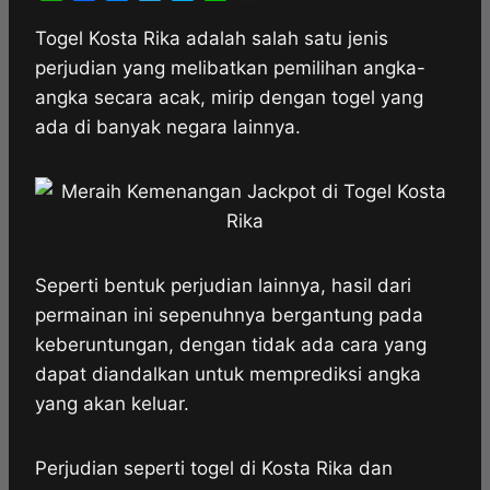
h
a
e
e
k
i
a
c
s
l
y
n
Togel Kosta Rika adalah salah satu jenis
t
e
s
e
p
e
perjudian yang melibatkan pemilihan angka-
s
b
e
g
e
angka secara acak, mirip dengan togel yang
A
o
n
r
ada di banyak negara lainnya.
p
o
g
a
p
k
e
m
r
Seperti bentuk perjudian lainnya, hasil dari
permainan ini sepenuhnya bergantung pada
keberuntungan, dengan tidak ada cara yang
dapat diandalkan untuk memprediksi angka
yang akan keluar.
Perjudian seperti togel di Kosta Rika dan