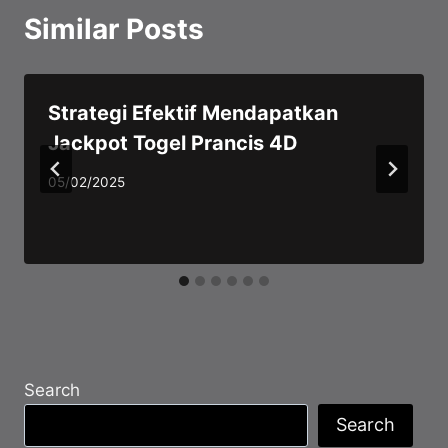
Similar Posts
Strategi Efektif Mendapatkan
Jackpot Togel Prancis 4D
05/02/2025
Search
Search