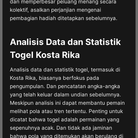
dan memperbesar peluang menang secara
kolektif, asalkan perjanjian mengenai
pembagian hadiah ditetapkan sebelumnya.
Analisis Data dan Statistik
Togel Kosta Rika
Analisis data dan statistik togel, termasuk di
Kosta Rika, biasanya berfokus pada
pengumpulan. Dan pencatatan angka-angka
yang telah keluar dalam undian sebelumnya.
Meskipun analisis ini dapat membantu pemain
melihat pola atau tren tertentu. Penting untuk
dicatat bahwa togel adalah permainan yang
sepenuhnya acak. Dan tidak ada jaminan
bahwa pola yang ditemukan akan berulang di