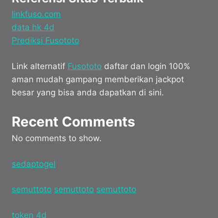
linkfuso.com
data hk 4d
Prediksi Fusototo
Link alternatif
Fusototo
daftar dan login 100%
aman mudah gampang memberikan jackpot
besar yang bisa anda dapatkan di sini.
Recent Comments
No comments to show.
sedaptogel
semuttoto
semuttoto
semuttoto
token 4d