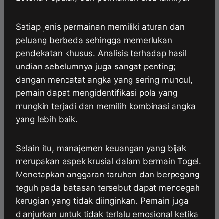
Setiap jenis permainan memiliki aturan dan
peluang berbeda sehingga memerlukan
pendekatan khusus. Analisis terhadap hasil
undian sebelumnya juga sangat penting;
dengan mencatat angka yang sering muncul,
pemain dapat mengidentifikasi pola yang
mungkin terjadi dan memilih kombinasi angka
yang lebih baik.
Selain itu, manajemen keuangan yang bijak
merupakan aspek krusial dalam bermain Togel.
Menetapkan anggaran taruhan dan berpegang
teguh pada batasan tersebut dapat mencegah
kerugian yang tidak diinginkan. Pemain juga
dianjurkan untuk tidak terlalu emosional ketika