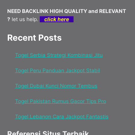
NEED BACKLINK HIGH QUALITY and RELEVANT
?
let us help.
click here
Recent Posts
Togel Serbia Strategi Kombinasi Jitu
Togel Peru Panduan Jackpot Stabil
Togel Dubai Kunci Nomor Tembus
Togel Pakistan Rumus Gacor Tips Pro
Togel Lebanon Cara Jackpot Fantastis
Referensi Situs Terbaik