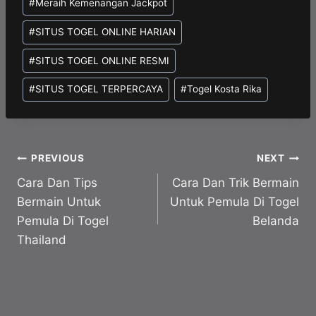
#
Meraih Kemenangan Jackpot
Tags:
#
SITUS TOGEL ONLINE HARIAN
#
SITUS TOGEL ONLINE RESMI
#
SITUS TOGEL TERPERCAYA
#
Togel Kosta Rika
Post
PREVIOUS
NEXT
Cara Dan Tips
Cara Dan Trik Bermain
navigation
Bermain Untuk
Untuk Pemula Di Togel
Pemula Di Togel
Belanda
Thailand