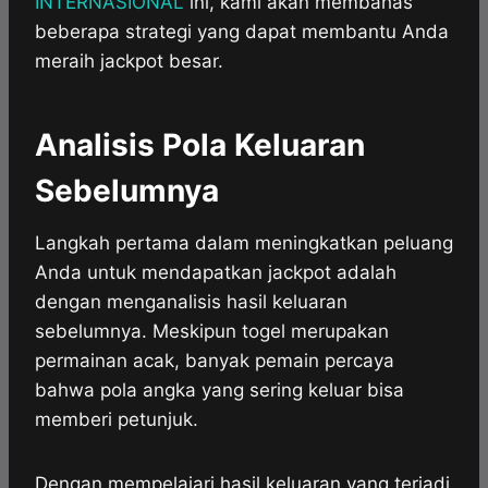
INTERNASIONAL
ini, kami akan membahas
beberapa strategi yang dapat membantu Anda
meraih jackpot besar.
Analisis Pola Keluaran
Sebelumnya
Langkah pertama dalam meningkatkan peluang
Anda untuk mendapatkan jackpot adalah
dengan menganalisis hasil keluaran
sebelumnya. Meskipun togel merupakan
permainan acak, banyak pemain percaya
bahwa pola angka yang sering keluar bisa
memberi petunjuk.
Dengan mempelajari hasil keluaran yang terjadi