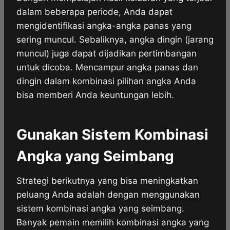
dalam beberapa periode, Anda dapat
mengidentifikasi angka-angka panas yang
sering muncul. Sebaliknya, angka dingin (jarang
muncul) juga dapat dijadikan pertimbangan
untuk dicoba. Mencampur angka panas dan
dingin dalam kombinasi pilihan angka Anda
bisa memberi Anda keuntungan lebih.
Gunakan Sistem Kombinasi
Angka yang Seimbang
Strategi berikutnya yang bisa meningkatkan
peluang Anda adalah dengan menggunakan
sistem kombinasi angka yang seimbang.
Banyak pemain memilih kombinasi angka yang