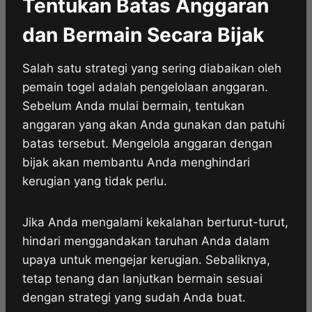
Tentukan Batas Anggaran
dan Bermain Secara Bijak
Salah satu strategi yang sering diabaikan oleh
pemain togel adalah pengelolaan anggaran.
Sebelum Anda mulai bermain, tentukan
anggaran yang akan Anda gunakan dan patuhi
batas tersebut. Mengelola anggaran dengan
bijak akan membantu Anda menghindari
kerugian yang tidak perlu.
Jika Anda mengalami kekalahan berturut-turut,
hindari menggandakan taruhan Anda dalam
upaya untuk mengejar kerugian. Sebaliknya,
tetap tenang dan lanjutkan bermain sesuai
dengan strategi yang sudah Anda buat.