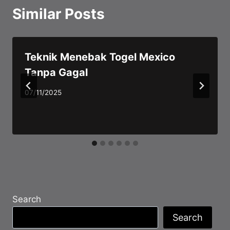
Similar Posts
Teknik Menebak Togel Mexico
Tanpa Gagal
07/11/2025
Search
Search