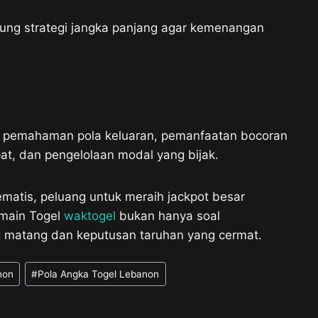
ung strategi jangka panjang agar kemenangan
da pemahaman pola keluaran, pemanfaatan bocoran
pat, dan pengelolaan modal yang bijak.
matis, peluang untuk meraih jackpot besar
rmain Togel
waktogel
bukan hanya soal
ang matang dan keputusan taruhan yang cermat.
non
#
Pola Angka Togel Lebanon