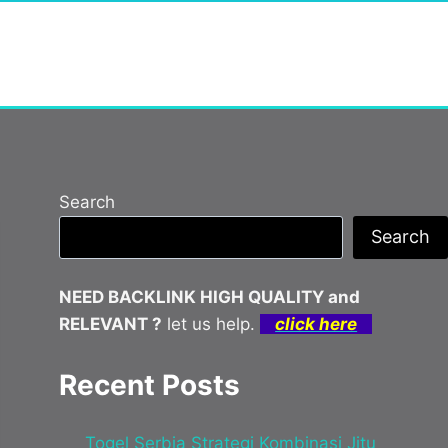
Search
Search
NEED BACKLINK HIGH QUALITY and
RELEVANT ?
let us help.
click here
Recent Posts
Togel Serbia Strategi Kombinasi Jitu