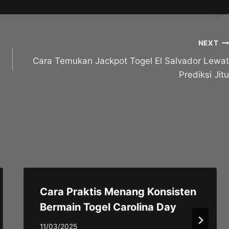
NEXT
Cara Temukan Jackpot Togel El Salvador Lewat
Prediksi Jitu
Cara Praktis Menang Konsisten
Bermain Togel Carolina Day
11/03/2025