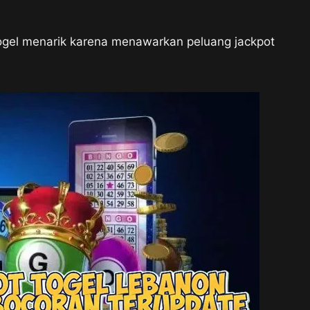
ogel menarik karena menawarkan peluang jackpot