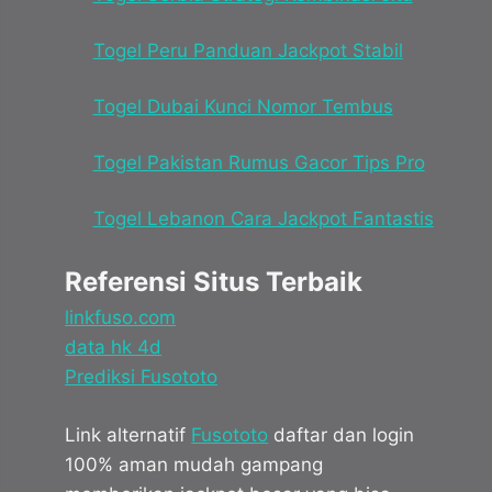
Togel Peru Panduan Jackpot Stabil
Togel Dubai Kunci Nomor Tembus
Togel Pakistan Rumus Gacor Tips Pro
Togel Lebanon Cara Jackpot Fantastis
Referensi Situs Terbaik
linkfuso.com
data hk 4d
Prediksi Fusototo
Link alternatif
Fusototo
daftar dan login
100% aman mudah gampang