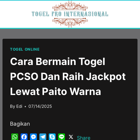
Skip
to
content
TOGEL ONLINE
Cara Bermain Togel
PCSO Dan Raih Jackpot
Lewat Paito Warna
By
Edi
07/14/2025
Bagikan
W
F
M
T
S
L
X
Share