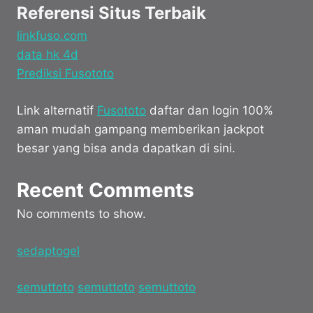
Referensi Situs Terbaik
linkfuso.com
data hk 4d
Prediksi Fusototo
Link alternatif
Fusototo
daftar dan login 100%
aman mudah gampang memberikan jackpot
besar yang bisa anda dapatkan di sini.
Recent Comments
No comments to show.
sedaptogel
semuttoto
semuttoto
semuttoto