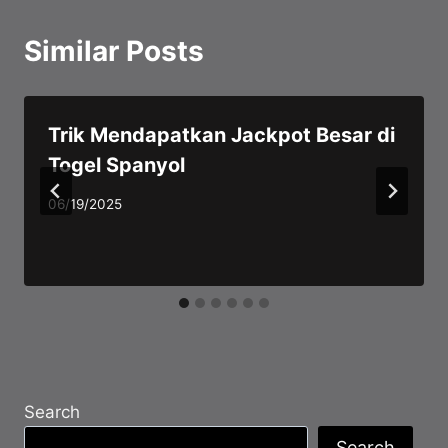
Similar Posts
Trik Mendapatkan Jackpot Besar di
Togel Spanyol
06/19/2025
Search
Search