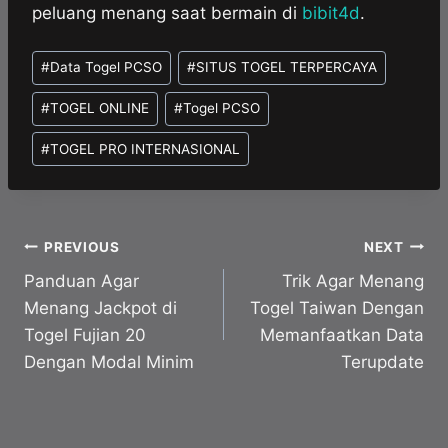
peluang menang saat bermain di
bibit4d
.
Post
#
Data Togel PCSO
#
SITUS TOGEL TERPERCAYA
Tags:
#
TOGEL ONLINE
#
Togel PCSO
#
TOGEL PRO INTERNASIONAL
Post
PREVIOUS
NEXT
Panduan Agar
Trik Agar Menang
navigation
Menang Jackpot di
Togel Taiwan Dengan
Togel Fujian 20
Memanfaatkan Data
Dengan Modal Minim
Terupdate