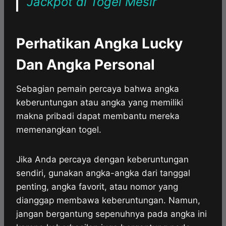
Jackpot di Togel Mesir
Perhatikan Angka Lucky
Dan Angka Personal
Sebagian pemain percaya bahwa angka
keberuntungan atau angka yang memiliki
makna pribadi dapat membantu mereka
memenangkan togel.
Jika Anda percaya dengan keberuntungan
sendiri, gunakan angka-angka dari tanggal
penting, angka favorit, atau nomor yang
dianggap membawa keberuntungan. Namun,
jangan bergantung sepenuhnya pada angka ini