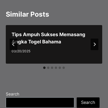
Similar Posts
Tips Ampuh Sukses Memasang
Angka Togel Bahama
03/20/2025
Search
Search