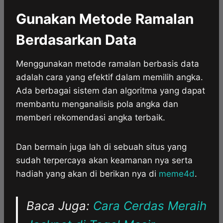
Gunakan Metode Ramalan
Berdasarkan Data
Menggunakan metode ramalan berbasis data
adalah cara yang efektif dalam memilih angka.
Ada berbagai sistem dan algoritma yang dapat
membantu menganalisis pola angka dan
memberi rekomendasi angka terbaik.
Dan bermain juga lah di sebuah situs yang
sudah terpercaya akan keamanan nya serta
hadiah yang akan di berikan nya di
meme4d
.
Baca Juga:
Cara Cerdas Meraih