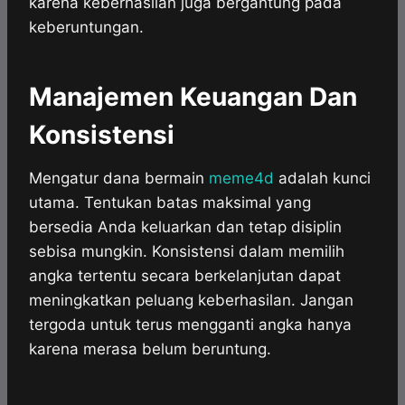
karena keberhasilan juga bergantung pada
keberuntungan.
Manajemen Keuangan Dan
Konsistensi
Mengatur dana bermain
meme4d
adalah kunci
utama. Tentukan batas maksimal yang
bersedia Anda keluarkan dan tetap disiplin
sebisa mungkin. Konsistensi dalam memilih
angka tertentu secara berkelanjutan dapat
meningkatkan peluang keberhasilan. Jangan
tergoda untuk terus mengganti angka hanya
karena merasa belum beruntung.