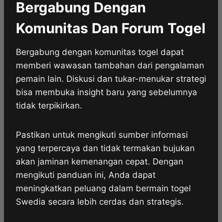
Bergabung Dengan
Komunitas Dan Forum Togel
Bergabung dengan komunitas togel dapat
memberi wawasan tambahan dari pengalaman
pemain lain. Diskusi dan tukar-menukar strategi
bisa membuka insight baru yang sebelumnya
tidak terpikirkan.
Pastikan untuk mengikuti sumber informasi
yang terpercaya dan tidak termakan bujukan
akan jaminan kemenangan cepat. Dengan
mengikuti panduan ini, Anda dapat
meningkatkan peluang dalam bermain togel
Swedia secara lebih cerdas dan strategis.