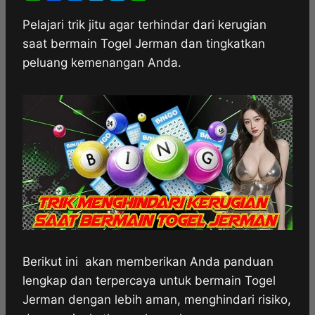
h
a
e
e
k
i
a
c
s
l
y
n
Pelajari trik jitu agar terhindar dari kerugian
t
e
s
e
p
e
saat bermain Togel Jerman dan tingkatkan
s
b
e
g
e
peluang kemenangan Anda.
A
o
n
r
p
o
g
a
p
k
e
m
r
Berikut ini akan memberikan Anda panduan
lengkap dan terpercaya untuk bermain Togel
Jerman dengan lebih aman, menghindari risiko,