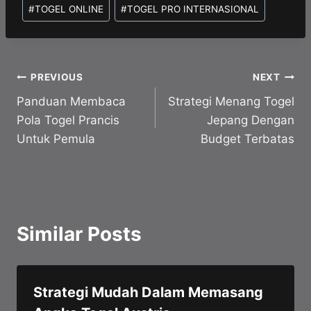
#
TOGEL ONLINE
#
TOGEL PRO INTERNASIONAL
Post
PREVIOUS
NEXT
Panduan Membaca
Strategi Menang Togel
navigation
Pola Togel Prancis
Jepang Dengan
Untuk Pemula
Budget Terbatas
Similar Posts
Strategi Mudah Dalam Memasang