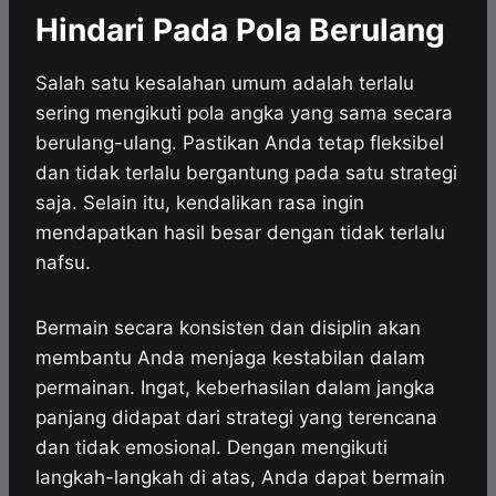
Hindari Pada Pola Berulang
Salah satu kesalahan umum adalah terlalu
sering mengikuti pola angka yang sama secara
berulang-ulang. Pastikan Anda tetap fleksibel
dan tidak terlalu bergantung pada satu strategi
saja. Selain itu, kendalikan rasa ingin
mendapatkan hasil besar dengan tidak terlalu
nafsu.
Bermain secara konsisten dan disiplin akan
membantu Anda menjaga kestabilan dalam
permainan. Ingat, keberhasilan dalam jangka
panjang didapat dari strategi yang terencana
dan tidak emosional. Dengan mengikuti
langkah-langkah di atas, Anda dapat bermain