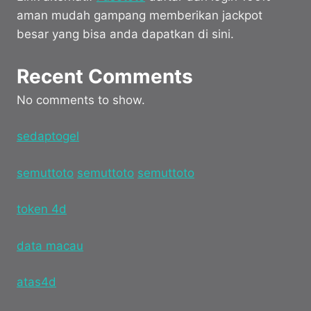
aman mudah gampang memberikan jackpot
besar yang bisa anda dapatkan di sini.
Recent Comments
No comments to show.
sedaptogel
semuttoto
semuttoto
semuttoto
token 4d
data macau
atas4d