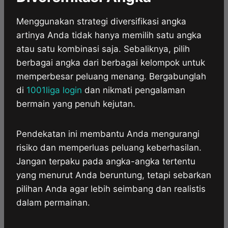
Menggunakan strategi diversifikasi angka
artinya Anda tidak hanya memilih satu angka
atau satu kombinasi saja. Sebaliknya, pilih
berbagai angka dari berbagai kelompok untuk
memperbesar peluang menang. Bergabunglah
di
1001liga login
dan nikmati pengalaman
bermain yang penuh kejutan.
Pendekatan ini membantu Anda mengurangi
risiko dan memperluas peluang keberhasilan.
Jangan terpaku pada angka-angka tertentu
yang menurut Anda beruntung, tetapi sebarkan
pilihan Anda agar lebih seimbang dan realistis
dalam permainan.