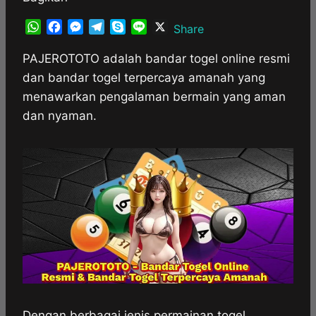
W
F
M
T
S
L
X
Share
h
a
e
e
k
i
a
c
s
l
y
n
PAJEROTOTO adalah bandar togel online resmi
t
e
s
e
p
e
dan bandar togel terpercaya amanah yang
s
b
e
g
e
menawarkan pengalaman bermain yang aman
A
o
n
r
dan nyaman.
p
o
g
a
p
k
e
m
r
Dengan berbagai jenis permainan togel,