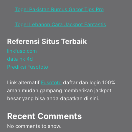
Togel Pakistan Rumus Gacor Tips Pro
Togel Lebanon Cara Jackpot Fantastis
Referensi Situs Terbaik
linkfuso.com
data hk 4d
Prediksi Fusototo
Link alternatif
Fusototo
daftar dan login 100%
aman mudah gampang memberikan jackpot
besar yang bisa anda dapatkan di sini.
Recent Comments
No comments to show.