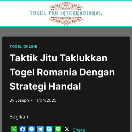
Skip
to
content
TOGEL ONLINE
Taktik Jitu Taklukkan
Togel Romania Dengan
Strategi Handal
By
Joseph
11/04/2025
Bagikan
W
F
M
T
S
L
X
Share