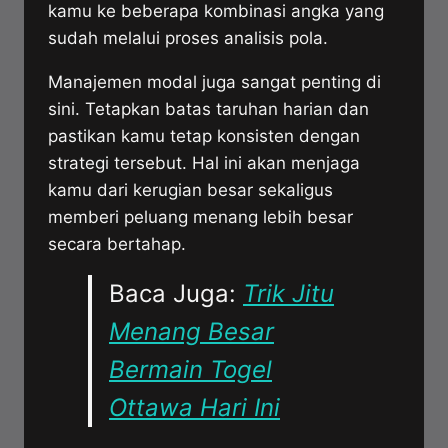
kamu ke beberapa kombinasi angka yang
sudah melalui proses analisis pola.
Manajemen modal juga sangat penting di
sini. Tetapkan batas taruhan harian dan
pastikan kamu tetap konsisten dengan
strategi tersebut. Hal ini akan menjaga
kamu dari kerugian besar sekaligus
memberi peluang menang lebih besar
secara bertahap.
Baca Juga:
Trik Jitu
Menang Besar
Bermain Togel
Ottawa Hari Ini