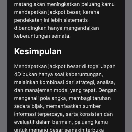
matang akan meningkatkan peluang kamu
mendapatkan jackpot besar, karena
pendekatan ini lebih sistematis
dibandingkan hanya mengandalkan
keberuntungan semata.
Kesimpulan
Mendapatkan jackpot besar di togel Japan
4D bukan hanya soal keberuntungan,
melainkan kombinasi dari strategi, analisa,
dan manajemen modal yang tepat. Dengan
mengenali pola angka, membagi taruhan
secara bijak, memanfaatkan sumber
informasi terpercaya, serta konsisten dan
evaluatif dalam bermain, peluang kamu
untuk menang besar semakin terbuka