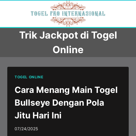
Skip
to
content
Trik Jackpot di Togel
Online
TOGEL ONLINE
Cara Menang Main Togel
Bullseye Dengan Pola
Jitu Hari Ini
07/24/2025