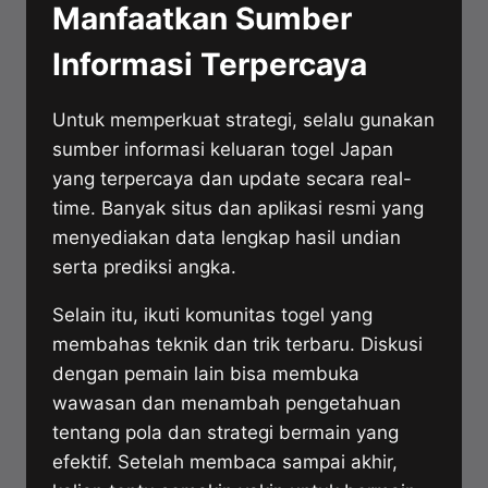
Manfaatkan Sumber
Informasi Terpercaya
Untuk memperkuat strategi, selalu gunakan
sumber informasi keluaran togel Japan
yang terpercaya dan update secara real-
time. Banyak situs dan aplikasi resmi yang
menyediakan data lengkap hasil undian
serta prediksi angka.
Selain itu, ikuti komunitas togel yang
membahas teknik dan trik terbaru. Diskusi
dengan pemain lain bisa membuka
wawasan dan menambah pengetahuan
tentang pola dan strategi bermain yang
efektif.
Setelah membaca sampai akhir,