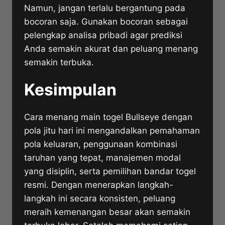
Namun, jangan terlalu bergantung pada
bocoran saja. Gunakan bocoran sebagai
pelengkap analisa pribadi agar prediksi
Anda semakin akurat dan peluang menang
semakin terbuka.
Kesimpulan
Cara menang main togel Bullseye dengan
pola jitu hari ini mengandalkan pemahaman
pola keluaran, penggunaan kombinasi
taruhan yang tepat, manajemen modal
yang disiplin, serta pemilihan bandar togel
resmi. Dengan menerapkan langkah-
langkah ini secara konsisten, peluang
meraih kemenangan besar akan semakin