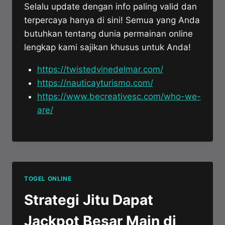
Selalu update dengan info paling valid dan
terpercaya hanya di sini! Semua yang Anda
butuhkan tentang dunia permainan online
lengkap kami sajikan khusus untuk Anda!
https://twistedvinedelmar.com/
https://nauticayturismo.com/
https://www.becreativesc.com/who-we-
are/
TOGEL ONLINE
Strategi Jitu Dapat
Jackpot Besar Main di