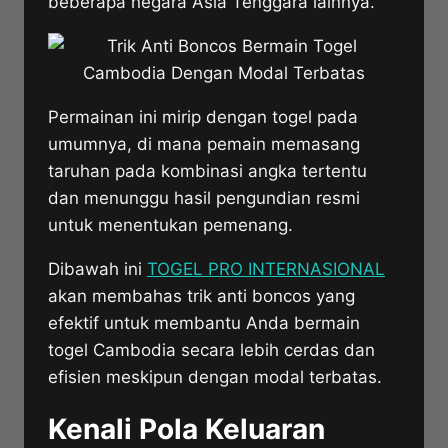
beberapa negara Asia Tenggara lainnya.
Permainan ini mirip dengan togel pada
umumnya, di mana pemain memasang
taruhan pada kombinasi angka tertentu
dan menunggu hasil pengundian resmi
untuk menentukan pemenang.
Dibawah ini
TOGEL PRO INTERNASIONAL
akan membahas trik anti boncos yang
efektif untuk membantu Anda bermain
togel Cambodia secara lebih cerdas dan
efisien meskipun dengan modal terbatas.
Kenali Pola Keluaran