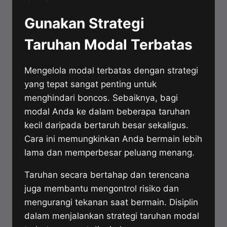
Gunakan Strategi
Taruhan Modal Terbatas
Mengelola modal terbatas dengan strategi
yang tepat sangat penting untuk
menghindari boncos. Sebaiknya, bagi
modal Anda ke dalam beberapa taruhan
kecil daripada bertaruh besar sekaligus.
Cara ini memungkinkan Anda bermain lebih
lama dan memperbesar peluang menang.
Taruhan secara bertahap dan terencana
juga membantu mengontrol risiko dan
mengurangi tekanan saat bermain. Disiplin
dalam menjalankan strategi taruhan modal