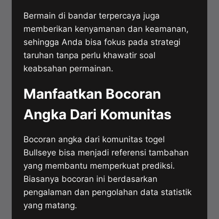
Bermain di bandar terpercaya juga
memberikan kenyamanan dan keamanan,
sehingga Anda bisa fokus pada strategi
taruhan tanpa perlu khawatir soal
keabsahan permainan.
Manfaatkan Bocoran
Angka Dari Komunitas
Bocoran angka dari komunitas togel
Bullseye bisa menjadi referensi tambahan
yang membantu memperkuat prediksi.
Biasanya bocoran ini berdasarkan
pengalaman dan pengolahan data statistik
yang matang.