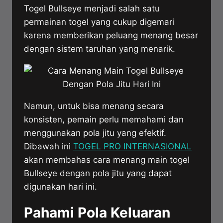
Togel Bullseye menjadi salah satu
permainan togel yang cukup digemari
karena memberikan peluang menang besar
dengan sistem taruhan yang menarik.
Namun, untuk bisa menang secara
konsisten, pemain perlu memahami dan
menggunakan pola jitu yang efektif.
Dibawah ini
TOGEL PRO INTERNASIONAL
akan membahas cara menang main togel
Bullseye dengan pola jitu yang dapat
digunakan hari ini.
Pahami Pola Keluaran