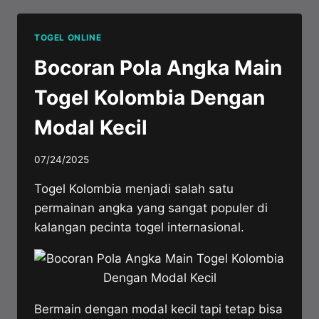
TOGEL ONLINE
Bocoran Pola Angka Main
Togel Kolombia Dengan
Modal Kecil
07/24/2025
Togel Kolombia menjadi salah satu
permainan angka yang sangat populer di
kalangan pecinta togel internasional.
Bermain dengan modal kecil tapi tetap bisa