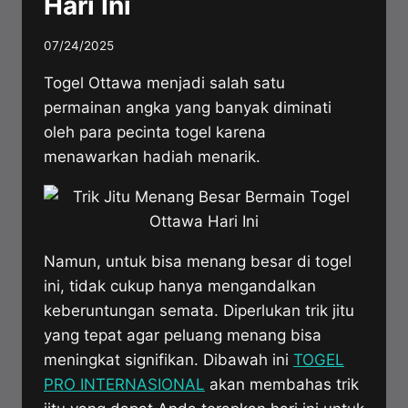
Hari Ini
07/24/2025
Togel Ottawa menjadi salah satu
permainan angka yang banyak diminati
oleh para pecinta togel karena
menawarkan hadiah menarik.
Namun, untuk bisa menang besar di togel
ini, tidak cukup hanya mengandalkan
keberuntungan semata. Diperlukan trik jitu
yang tepat agar peluang menang bisa
meningkat signifikan. Dibawah ini
TOGEL
PRO INTERNASIONAL
akan membahas trik