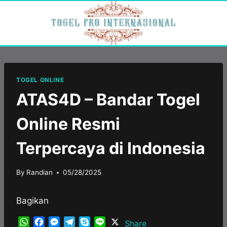
Skip
to
content
TOGEL ONLINE
ATAS4D – Bandar Togel
Online Resmi
Terpercaya di Indonesia
By
Randian
05/28/2025
Bagikan
W
F
M
T
S
L
X
Share