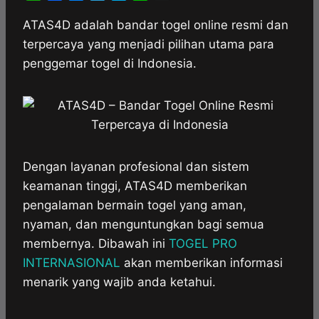
h
a
e
e
k
i
a
c
s
l
y
n
ATAS4D adalah bandar togel online resmi dan
t
e
s
e
p
e
terpercaya yang menjadi pilihan utama para
s
b
e
g
e
penggemar togel di Indonesia.
A
o
n
r
p
o
g
a
p
k
e
m
r
Dengan layanan profesional dan sistem
keamanan tinggi, ATAS4D memberikan
pengalaman bermain togel yang aman,
nyaman, dan menguntungkan bagi semua
membernya. Dibawah ini
TOGEL PRO
INTERNASIONAL
akan memberikan informasi
menarik yang wajib anda ketahui.