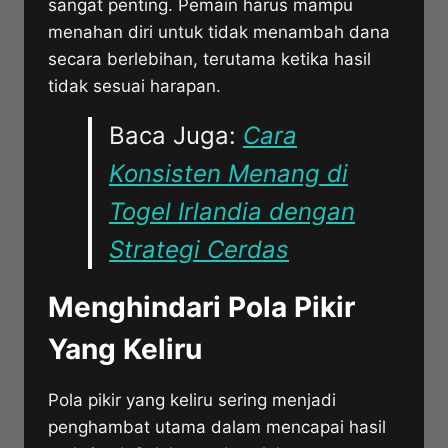
sangat penting. Pemain harus mampu
menahan diri untuk tidak menambah dana
secara berlebihan, terutama ketika hasil
tidak sesuai harapan.
Baca Juga:
Cara
Konsisten Menang di
Togel Irlandia dengan
Strategi Cerdas
Menghindari Pola Pikir
Yang Keliru
Pola pikir yang keliru sering menjadi
penghambat utama dalam mencapai hasil