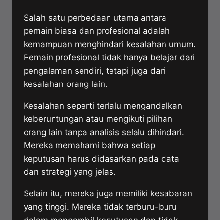
Salah satu perbedaan utama antara
pemain biasa dan profesional adalah
kemampuan menghindari kesalahan umum.
Pemain profesional tidak hanya belajar dari
pengalaman sendiri, tetapi juga dari
kesalahan orang lain.
Kesalahan seperti terlalu mengandalkan
keberuntungan atau mengikuti pilihan
orang lain tanpa analisis selalu dihindari.
Mereka memahami bahwa setiap
keputusan harus didasarkan pada data
dan strategi yang jelas.
Selain itu, mereka juga memiliki kesabaran
yang tinggi. Mereka tidak terburu-buru
dalam mengambil keputusan dan tidak