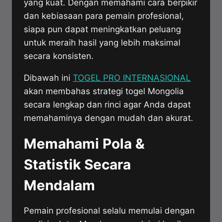
yang kuat. Dengan memahami cara berpikir
dan kebiasaan para pemain profesional,
siapa pun dapat meningkatkan peluang
untuk meraih hasil yang lebih maksimal
secara konsisten.
Dibawah ini
TOGEL PRO INTERNASIONAL
akan membahas strategi togel Mongolia
secara lengkap dan rinci agar Anda dapat
memahaminya dengan mudah dan akurat.
Memahami Pola &
Statistik Secara
Mendalam
Pemain profesional selalu memulai dengan