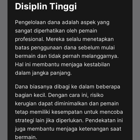
Disiplin Tinggi
Pengelolaan dana adalah aspek yang
sangat diperhatikan oleh pemain
profesional. Mereka selalu menetapkan
batas penggunaan dana sebelum mulai
bermain dan tidak pernah melanggarnya.
Hal ini membantu menjaga kestabilan
dalam jangka panjang.
Dana biasanya dibagi ke dalam beberapa
bagian kecil. Dengan cara ini, risiko
kerugian dapat diminimalkan dan pemain
tetap memiliki kesempatan untuk mencoba
strategi lain jika diperlukan. Pendekatan ini
juga membantu menjaga ketenangan saat
bermain.