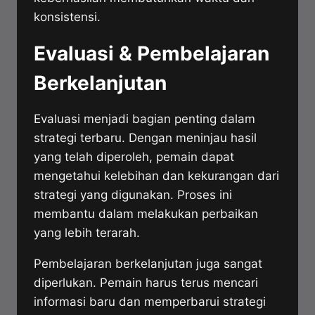
konsistensi.
Evaluasi & Pembelajaran
Berkelanjutan
Evaluasi menjadi bagian penting dalam
strategi terbaru. Dengan meninjau hasil
yang telah diperoleh, pemain dapat
mengetahui kelebihan dan kekurangan dari
strategi yang digunakan. Proses ini
membantu dalam melakukan perbaikan
yang lebih terarah.
Pembelajaran berkelanjutan juga sangat
diperlukan. Pemain harus terus mencari
informasi baru dan memperbarui strategi