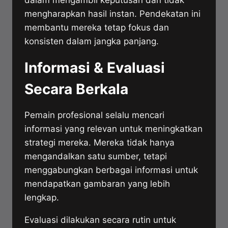
mengharapkan hasil instan. Pendekatan ini
membantu mereka tetap fokus dan
konsisten dalam jangka panjang.
Informasi & Evaluasi
Secara Berkala
Pemain profesional selalu mencari
informasi yang relevan untuk meningkatkan
strategi mereka. Mereka tidak hanya
mengandalkan satu sumber, tetapi
menggabungkan berbagai informasi untuk
mendapatkan gambaran yang lebih
lengkap.
Evaluasi dilakukan secara rutin untuk