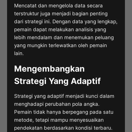
Mencatat dan mengelola data secara
terstruktur juga menjadi bagian penting
dari strategi ini. Dengan data yang lengkap,
pemain dapat melakukan analisis yang
lebih mendalam dan menemukan peluang
yang mungkin terlewatkan oleh pemain
lain.
Mengembangkan
Strategi Yang Adaptif
Strategi yang adaptif menjadi kunci dalam
menghadapi perubahan pola angka.
Pemain tidak hanya berpegang pada satu
metode, tetapi mampu menyesuaikan
pendekatan berdasarkan kondisi terbaru.