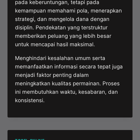
pada keberuntungan, tetapi pada
kemampuan memahami pola, menerapkan
strategi, dan mengelola dana dengan
disiplin. Pendekatan yang terstruktur
memberikan peluang yang lebih besar
untuk mencapai hasil maksimal.
Menghindari kesalahan umum serta
memanfaatkan informasi secara tepat juga
menjadi faktor penting dalam
meningkatkan kualitas permainan. Proses
ini membutuhkan waktu, kesabaran, dan
konsistensi.