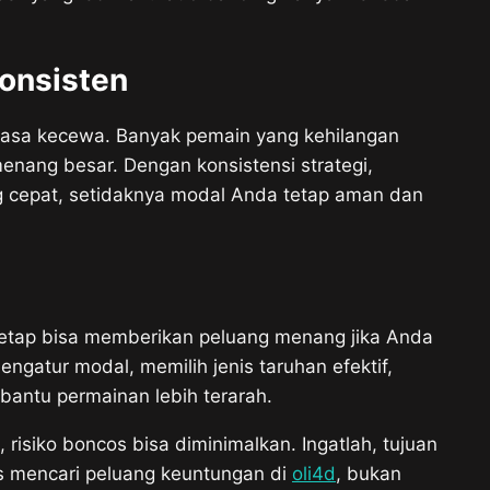
onsisten
rasa kecewa. Banyak pemain yang kehilangan
enang besar. Dengan konsistensi strategi,
ng cepat, setidaknya modal Anda tetap aman dan
tetap bisa memberikan peluang menang jika Anda
engatur modal, memilih jenis taruhan efektif,
ntu permainan lebih terarah.
, risiko boncos bisa diminimalkan. Ingatlah, tujuan
s mencari peluang keuntungan di
oli4d
, bukan