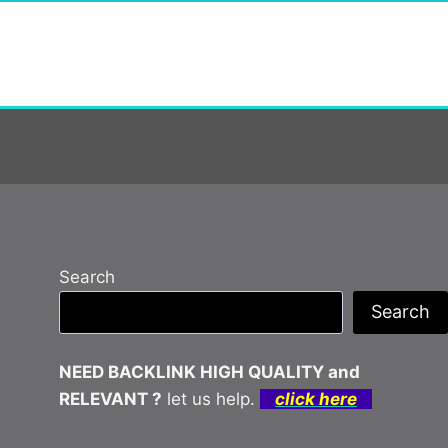
Search
Search
NEED BACKLINK HIGH QUALITY and
RELEVANT ?
let us help.
click here