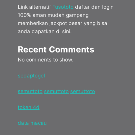
Link alternatif
Fusototo
daftar dan login
100% aman mudah gampang
memberikan jackpot besar yang bisa
anda dapatkan di sini.
Recent Comments
No comments to show.
sedaptogel
semuttoto
semuttoto
semuttoto
token 4d
data macau