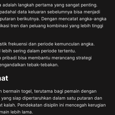
a adalah langkah pertama yang sangat penting.
padahal data keluaran sebelumnya bisa menjadi
 putaran berikutnya. Dengan mencatat angka-angka
kasi tren dan peluang kombinasi yang lebih tinggi
istik frekuensi dan periode kemunculan angka.
ebih sering dalam periode tertentu.
n pribadi bisa membantu merancang strategi
mengandalkan tebak-tebakan.
mat
 bermain togel, terutama bagi pemain dengan
yang siap dipertaruhkan dalam satu putaran dan
 kalah. Pendekatan disiplin ini mencegah kerugian
ain lebih lama.