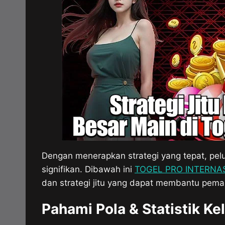
Dengan menerapkan strategi yang tepat, pel
signifikan. Dibawah ini
TOGEL PRO INTERNA
dan strategi jitu yang dapat membantu pem
Pahami Pola & Statistik Ke