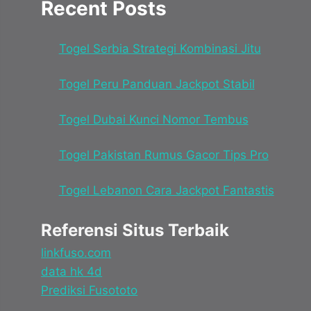
Recent Posts
Togel Serbia Strategi Kombinasi Jitu
Togel Peru Panduan Jackpot Stabil
Togel Dubai Kunci Nomor Tembus
Togel Pakistan Rumus Gacor Tips Pro
Togel Lebanon Cara Jackpot Fantastis
Referensi Situs Terbaik
linkfuso.com
data hk 4d
Prediksi Fusototo