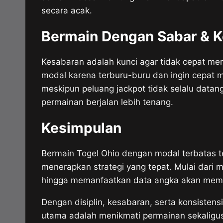
secara acak.
Bermain Dengan Sabar & K
Kesabaran adalah kunci agar tidak cepat me
modal karena terburu-buru dan ingin cepat m
meskipun peluang jackpot tidak selalu data
permainan berjalan lebih tenang.
Kesimpulan
Bermain Togel Ohio dengan modal terbatas 
menerapkan strategi yang tepat. Mulai dari m
hingga memanfaatkan data angka akan memba
Dengan disiplin, kesabaran, serta konsistensi
utama adalah menikmati permainan sekaligu