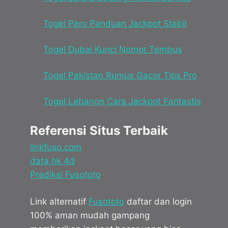
Togel Peru Panduan Jackpot Stabil
Togel Dubai Kunci Nomor Tembus
Togel Pakistan Rumus Gacor Tips Pro
Togel Lebanon Cara Jackpot Fantastis
Referensi Situs Terbaik
linkfuso.com
data hk 4d
Prediksi Fusototo
Link alternatif
Fusototo
daftar dan login
100% aman mudah gampang