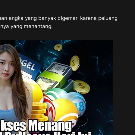
nan angka yang banyak digemari karena peluang
nnya yang menantang.