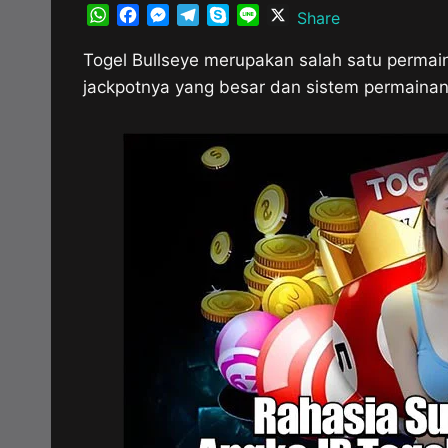
W
F
M
T
S
L
X
Share
h
a
e
e
k
i
a
c
s
l
y
n
Togel Bullseye merupakan salah satu permai
t
e
s
e
p
e
jackpotnya yang besar dan sistem permaina
s
b
e
g
e
A
o
n
r
p
o
g
a
p
k
e
m
r