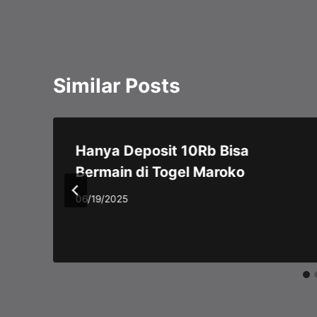
Similar Posts
Hanya Deposit 10Rb Bisa
Bermain di Togel Maroko
06/19/2025