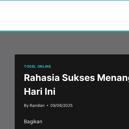
Skip
to
content
TOGEL ONLINE
Rahasia Sukses Menang
Hari Ini
By
Randian
09/06/2025
Bagikan