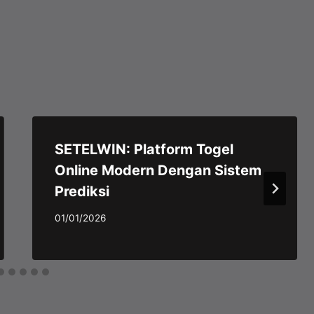
SETELWIN: Platform Togel
Online Modern Dengan Sistem
Prediksi
01/01/2026