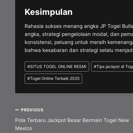
Kesimpulan
Rahasia sukses menang angka JP Togel Bullsey
angka, strategi pengelolaan modal, dan peman
konsistensi, peluang untuk meraih kemenanga
bahwa kesabaran dan strategi selalu menjad
Post
#
SITUS TOGEL ONLINE RESMI
#
Tips jackpot di Tog
Tags:
#
Togel Online Terbaik 2025
Post
PREVIOUS
Pola Terbaru Jackpot Besar Bermain Togel New
navigation
Mexico