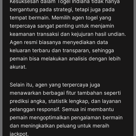
Kesuksesan dalam Togel Indiana tidak hanya
bergantung pada strategi, tetapi juga pada
tempat bermain. Memilih agen togel yang
terpercaya sangat penting untuk menjamin
keamanan transaksi dan kejujuran hasil undian.
Agen resmi biasanya menyediakan data
keluaran terbaru dan transparan, sehingga
pemain bisa melakukan analisis dengan lebih
akurat.
Selain itu, agen yang terpercaya juga
menawarkan berbagai fitur tambahan seperti
prediksi angka, statistik lengkap, dan layanan
pelanggan responsif. Semua ini membantu
pemain mengoptimalkan pengalaman bermain
dan meningkatkan peluang untuk meraih
jackpot.