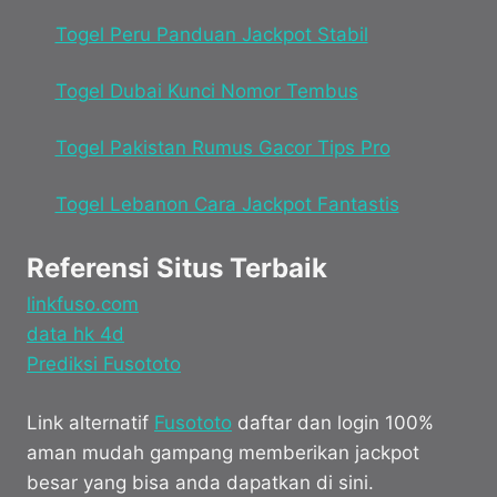
Togel Peru Panduan Jackpot Stabil
Togel Dubai Kunci Nomor Tembus
Togel Pakistan Rumus Gacor Tips Pro
Togel Lebanon Cara Jackpot Fantastis
Referensi Situs Terbaik
linkfuso.com
data hk 4d
Prediksi Fusototo
Link alternatif
Fusototo
daftar dan login 100%
aman mudah gampang memberikan jackpot
besar yang bisa anda dapatkan di sini.