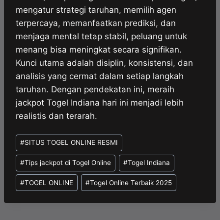
mengatur strategi taruhan, memilih agen
terpercaya, memanfaatkan prediksi, dan
menjaga mental tetap stabil, peluang untuk
menang bisa meningkat secara signifikan.
Kunci utama adalah disiplin, konsistensi, dan
analisis yang cermat dalam setiap langkah
taruhan. Dengan pendekatan ini, meraih
jackpot Togel Indiana hari ini menjadi lebih
realistis dan terarah.
Post
#
SITUS TOGEL ONLINE RESMI
Tags:
#
Tips jackpot di Togel Online
#
Togel Indiana
#
TOGEL ONLINE
#
Togel Online Terbaik 2025