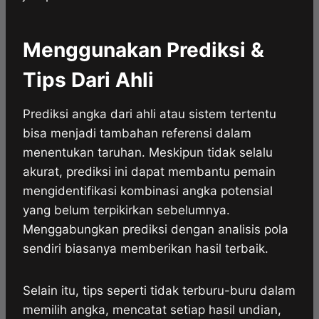
Menggunakan Prediksi &
Tips Dari Ahli
Prediksi angka dari ahli atau sistem tertentu
bisa menjadi tambahan referensi dalam
menentukan taruhan. Meskipun tidak selalu
akurat, prediksi ini dapat membantu pemain
mengidentifikasi kombinasi angka potensial
yang belum terpikirkan sebelumnya.
Menggabungkan prediksi dengan analisis pola
sendiri biasanya memberikan hasil terbaik.
Selain itu, tips seperti tidak terburu-buru dalam
memilih angka, mencatat setiap hasil undian,