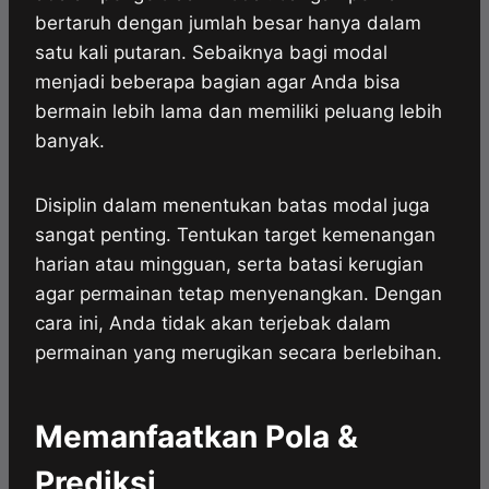
bertaruh dengan jumlah besar hanya dalam
satu kali putaran. Sebaiknya bagi modal
menjadi beberapa bagian agar Anda bisa
bermain lebih lama dan memiliki peluang lebih
banyak.
Disiplin dalam menentukan batas modal juga
sangat penting. Tentukan target kemenangan
harian atau mingguan, serta batasi kerugian
agar permainan tetap menyenangkan. Dengan
cara ini, Anda tidak akan terjebak dalam
permainan yang merugikan secara berlebihan.
Memanfaatkan Pola &
Prediksi