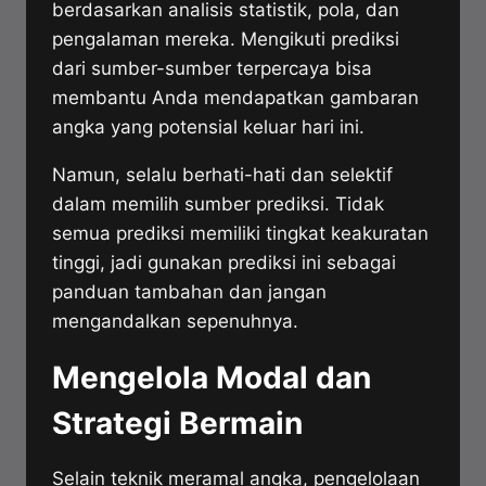
berdasarkan analisis statistik, pola, dan
pengalaman mereka. Mengikuti prediksi
dari sumber-sumber terpercaya bisa
membantu Anda mendapatkan gambaran
angka yang potensial keluar hari ini.
Namun, selalu berhati-hati dan selektif
dalam memilih sumber prediksi. Tidak
semua prediksi memiliki tingkat keakuratan
tinggi, jadi gunakan prediksi ini sebagai
panduan tambahan dan jangan
mengandalkan sepenuhnya.
Mengelola Modal dan
Strategi Bermain
Selain teknik meramal angka, pengelolaan