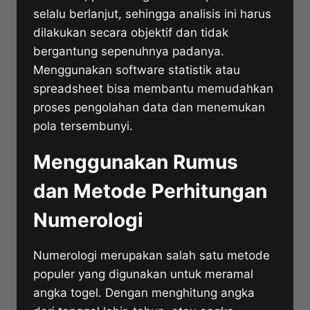
selalu berlanjut, sehingga analisis ini harus
dilakukan secara objektif dan tidak
bergantung sepenuhnya padanya.
Menggunakan software statistik atau
spreadsheet bisa membantu memudahkan
proses pengolahan data dan menemukan
pola tersembunyi.
Menggunakan Rumus
dan Metode Perhitungan
Numerologi
Numerologi merupakan salah satu metode
populer yang digunakan untuk meramal
angka togel. Dengan menghitung angka