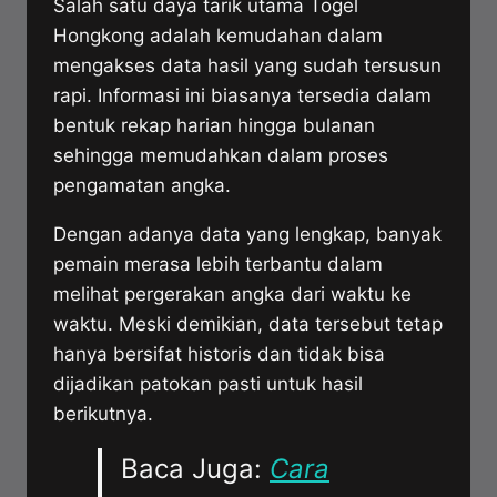
Salah satu daya tarik utama Togel
Hongkong adalah kemudahan dalam
mengakses data hasil yang sudah tersusun
rapi. Informasi ini biasanya tersedia dalam
bentuk rekap harian hingga bulanan
sehingga memudahkan dalam proses
pengamatan angka.
Dengan adanya data yang lengkap, banyak
pemain merasa lebih terbantu dalam
melihat pergerakan angka dari waktu ke
waktu. Meski demikian, data tersebut tetap
hanya bersifat historis dan tidak bisa
dijadikan patokan pasti untuk hasil
berikutnya.
Baca Juga:
Cara