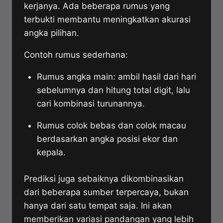
kerjanya. Ada beberapa rumus yang
terbukti membantu meningkatkan akurasi
angka pilihan.
Contoh rumus sederhana:
Rumus angka main: ambil hasil dari hari
sebelumnya dan hitung total digit, lalu
cari kombinasi turunannya.
Rumus colok bebas dan colok macau
berdasarkan angka posisi ekor dan
kepala.
Prediksi juga sebaiknya dikombinasikan
dari beberapa sumber terpercaya, bukan
hanya dari satu tempat saja. Ini akan
memberikan variasi pandangan yang lebih