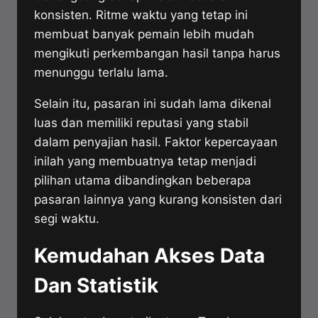
konsisten. Ritme waktu yang tetap ini
membuat banyak pemain lebih mudah
mengikuti perkembangan hasil tanpa harus
menunggu terlalu lama.
Selain itu, pasaran ini sudah lama dikenal
luas dan memiliki reputasi yang stabil
dalam penyajian hasil. Faktor kepercayaan
inilah yang membuatnya tetap menjadi
pilihan utama dibandingkan beberapa
pasaran lainnya yang kurang konsisten dari
segi waktu.
Kemudahan Akses Data
Dan Statistik