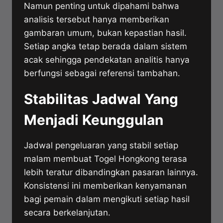
Namun penting untuk dipahami bahwa
analisis tersebut hanya memberikan
gambaran umum, bukan kepastian hasil.
Setiap angka tetap berada dalam sistem
acak sehingga pendekatan analitis hanya
berfungsi sebagai referensi tambahan.
Stabilitas Jadwal Yang
Menjadi Keunggulan
Jadwal pengeluaran yang stabil setiap
malam membuat Togel Hongkong terasa
lebih teratur dibandingkan pasaran lainnya.
Konsistensi ini memberikan kenyamanan
bagi pemain dalam mengikuti setiap hasil
secara berkelanjutan.