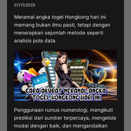
07/11/2025
Meramal angka togel Hongkong hari ini
memang bukan ilmu pasti, tetapi dengan
menerapkan sejumlah metode seperti
analisis pola data.
Penggunaan rumus numerologi, mengikuti
prediksi dari sumber terpercaya, mengelola
modal dengan baik, dan mengandalkan