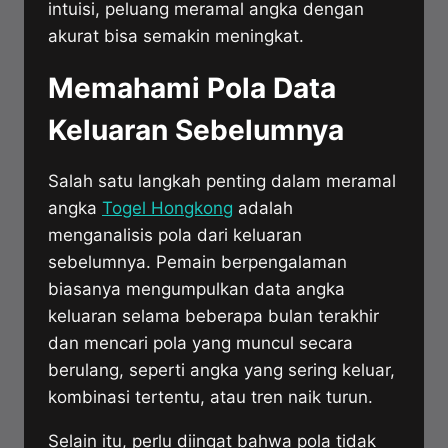
intuisi, peluang meramal angka dengan
akurat bisa semakin meningkat.
Memahami Pola Data
Keluaran Sebelumnya
Salah satu langkah penting dalam meramal
angka
Togel Hongkong
adalah
menganalisis pola dari keluaran
sebelumnya. Pemain berpengalaman
biasanya mengumpulkan data angka
keluaran selama beberapa bulan terakhir
dan mencari pola yang muncul secara
berulang, seperti angka yang sering keluar,
kombinasi tertentu, atau tren naik turun.
Selain itu, perlu diingat bahwa pola tidak