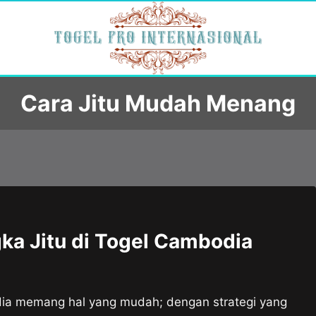
Cara Jitu Mudah Menang
ka Jitu di Togel Cambodia
ia memang hal yang mudah; dengan strategi yang