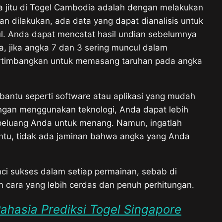
a jitu di Togel Cambodia adalah dengan melakukan
ian dilakukan, ada data yang dapat dianalisis untuk
. Anda dapat mencatat hasil undian sebelumnya
, jika angka 7 dan 3 sering muncul dalam
ertimbangkan untuk memasang taruhan pada angka
 bantu seperti software atau aplikasi yang mudah
engan menggunakan teknologi, Anda dapat lebih
eluang Anda untuk menang. Namun, ingatlah
ntu, tidak ada jaminan bahwa angka yang Anda
ci sukses dalam setiap permainan, sebab di
 cara yang lebih cerdas dan penuh perhitungan.
hasia Prediksi Togel Singapore