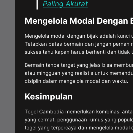
Paling Akurat
Mengelola Modal Dengan B
Mengelola modal dengan bijak adalah kunci 
Tetapkan batas bermain dan jangan pernah 
sukses tahu kapan harus berhenti dan tidak 
Bermain tanpa target yang jelas bisa membua
atau mingguan yang realistis untuk memandu
disiplin dalam mengelola modal dan waktu.
Kesimpulan
Togel Cambodia memerlukan kombinasi antar
yang cermat, penggunaan rumus yang populer, 
togel yang terpercaya dan mengelola modal 