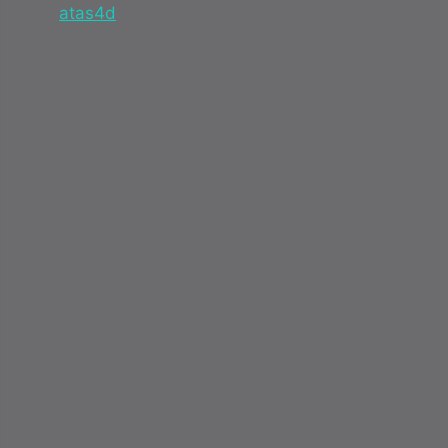
atas4d