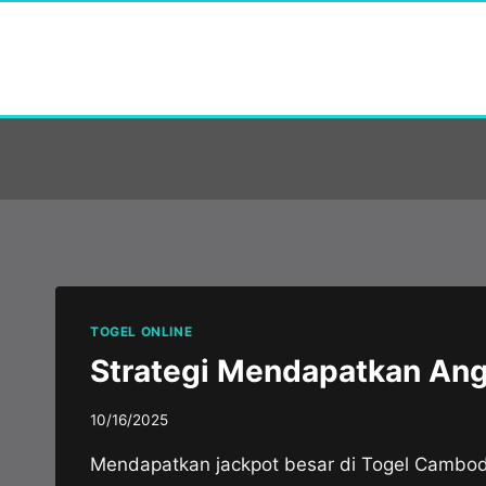
Skip
to
content
TOGEL ONLINE
Strategi Mendapatkan Ang
10/16/2025
Mendapatkan jackpot besar di Togel Cambod