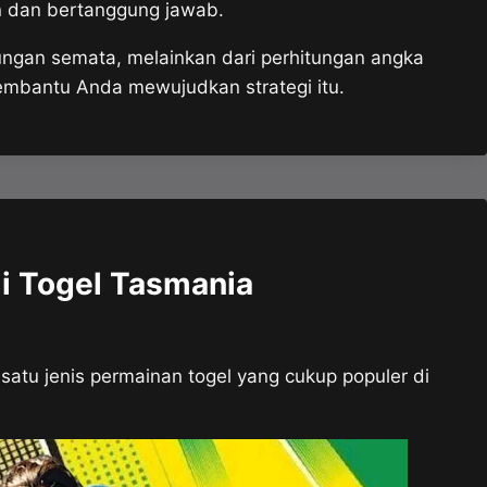
 dan bertanggung jawab.
ntungan semata, melainkan dari perhitungan angka
embantu Anda mewujudkan strategi itu.
i Togel Tasmania
atu jenis permainan togel yang cukup populer di