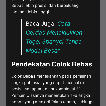
Bebas lebih presisi dan berpeluang
menang lebih tinggi.
Baca Juga:
Cara
Cerdas Menaklukkan
Togel Spanyol Tanpa
Modal Besar
Pendekatan Colok Bebas
Colok Bebas menekankan pada pemilihan
angka potensial yang dapat muncul di
posisi manapun dalam kombinasi 3D.
Pemain biasanya menentukan 4–6 angka
bebas yang menjadi fokus utama, sehingga