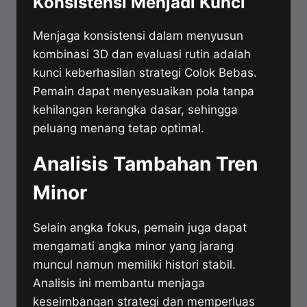
Konsistensi Menjadi Kunci
Menjaga konsistensi dalam menyusun
kombinasi 3D dan evaluasi rutin adalah
kunci keberhasilan strategi Colok Bebas.
Pemain dapat menyesuaikan pola tanpa
kehilangan kerangka dasar, sehingga
peluang menang tetap optimal.
Analisis Tambahan Tren
Minor
Selain angka fokus, pemain juga dapat
mengamati angka minor yang jarang
muncul namun memiliki histori stabil.
Analisis ini membantu menjaga
keseimbangan strategi dan memperluas