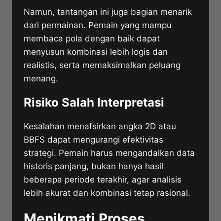
Namun, tantangan ini juga bagian menarik
dari permainan. Pemain yang mampu
membaca pola dengan baik dapat
menyusun kombinasi lebih logis dan
realistis, serta memaksimalkan peluang
menang.
Risiko Salah Interpretasi
Kesalahan menafsirkan angka 2D atau
BBFS dapat mengurangi efektivitas
strategi. Pemain harus mengandalkan data
historis panjang, bukan hanya hasil
beberapa periode terakhir, agar analisis
lebih akurat dan kombinasi tetap rasional.
Menikmati Proses