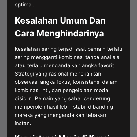
optimal.
Kesalahan Umum Dan
Cara Menghindarinya
Kesalahan sering terjadi saat pemain terlalu
sering mengganti kombinasi tanpa analisis,
atau terlalu mengandalkan angka favorit.
Strategi yang rasional menekankan
observasi angka fokus, konsistensi dalam
kombinasi inti, dan pengelolaan modal
disiplin. Pemain yang sabar cenderung
memperoleh hasil lebih stabil dibanding
mereka yang mengandalkan tebakan
instan.