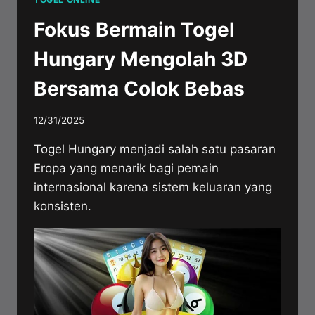
Fokus Bermain Togel
Hungary Mengolah 3D
Bersama Colok Bebas
12/31/2025
Togel Hungary menjadi salah satu pasaran
Eropa yang menarik bagi pemain
internasional karena sistem keluaran yang
konsisten.