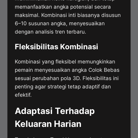
memanfaatkan angka potensial secara
maksimal. Kombinasi inti biasanya disusun
6–10 susunan angka, menyesuaikan
dengan analisis tren terbaru.
Fleksibilitas Kombinasi
Kombinasi yang fleksibel memungkinkan
pemain menyesuaikan angka Colok Bebas
sesuai perubahan pola 3D. Fleksibilitas ini
penting agar strategi tetap adaptif dan
efektif.
Adaptasi Terhadap
Keluaran Harian