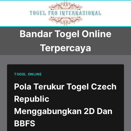
Skip
to
content
Bandar Togel Online
Terpercaya
TOGEL ONLINE
Pola Terukur Togel Czech
Republic
Menggabungkan 2D Dan
BBFS