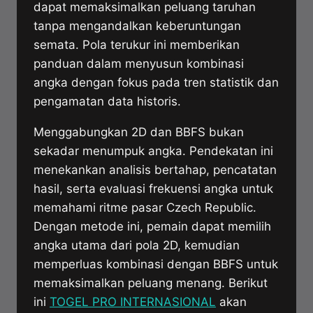
dapat memaksimalkan peluang taruhan
tanpa mengandalkan keberuntungan
semata. Pola terukur ini memberikan
panduan dalam menyusun kombinasi
angka dengan fokus pada tren statistik dan
pengamatan data historis.
Menggabungkan 2D dan BBFS bukan
sekadar menumpuk angka. Pendekatan ini
menekankan analisis bertahap, pencatatan
hasil, serta evaluasi frekuensi angka untuk
memahami ritme pasar Czech Republic.
Dengan metode ini, pemain dapat memilih
angka utama dari pola 2D, kemudian
memperluas kombinasi dengan BBFS untuk
memaksimalkan peluang menang. Berikut
ini
TOGEL PRO INTERNASIONAL
akan