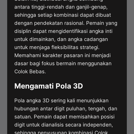
antara tinggi-rendah dan ganjil-genap,
sehingga setiap kombinasi dapat dibuat
dengan pendekatan rasional. Pemain yang
disiplin dapat mengidentifikasi angka inti
untuk dimainkan, dan angka cadangan
untuk menjaga fleksibilitas strategi.
Memahami karakter pasaran ini menjadi
dasar bagi fokus bermain menggunakan
Colok Bebas.
Mengamati Pola 3D
Pola angka 3D sering kali menunjukkan
hubungan antar digit puluhan, tengah, dan
satuan. Pemain dapat memisahkan posisi
digit untuk dianalisis secara independen,
sehingga penyusunan kombinasi Colok