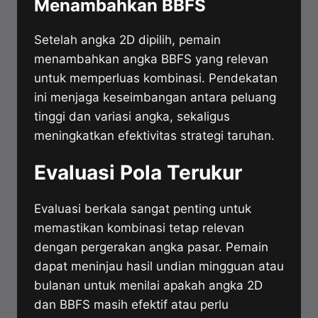
Menambahkan BBFS
Setelah angka 2D dipilih, pemain
menambahkan angka BBFS yang relevan
untuk memperluas kombinasi. Pendekatan
ini menjaga keseimbangan antara peluang
tinggi dan variasi angka, sekaligus
meningkatkan efektivitas strategi taruhan.
Evaluasi Pola Terukur
Evaluasi berkala sangat penting untuk
memastikan kombinasi tetap relevan
dengan pergerakan angka pasar. Pemain
dapat meninjau hasil undian mingguan atau
bulanan untuk menilai apakah angka 2D
dan BBFS masih efektif atau perlu