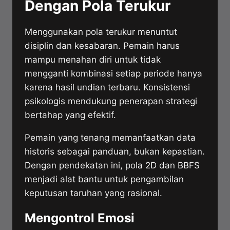
Dengan Pola Terukur
Menggunakan pola terukur menuntut
disiplin dan kesabaran. Pemain harus
mampu menahan diri untuk tidak
mengganti kombinasi setiap periode hanya
karena hasil undian terbaru. Konsistensi
psikologis mendukung penerapan strategi
bertahap yang efektif.
Pemain yang tenang memanfaatkan data
historis sebagai panduan, bukan kepastian.
Dengan pendekatan ini, pola 2D dan BBFS
menjadi alat bantu untuk pengambilan
keputusan taruhan yang rasional.
Mengontrol Emosi