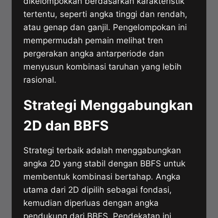
dikelompokkan berdasarkan karakteristik
tertentu, seperti angka tinggi dan rendah,
atau genap dan ganjil. Pengelompokan ini
mempermudah pemain melihat tren
pergerakan angka antarperiode dan
menyusun kombinasi taruhan yang lebih
rasional.
Strategi Menggabungkan
2D dan BBFS
Strategi terbaik adalah menggabungkan
angka 2D yang stabil dengan BBFS untuk
membentuk kombinasi bertahap. Angka
utama dari 2D dipilih sebagai fondasi,
kemudian diperluas dengan angka
pendukung dari BBFS. Pendekatan ini