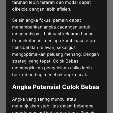
taruhan lebih terarah dan modal dapat
dikelola dengan lebih efisien.
Selain angka fokus, pemain dapat
menambahkan angka cadangan untuk
mengantisipasi fluktuasi keluaran harian.
Pendekatan ini menjaga kombinasi tetap
fleksibel dan relevan, sekaligus
mengoptimalkan peluang menang. Dengan
strategi yang tepat, Colok Bebas
memungkinkan pengelolaan risiko lebih
baik dibanding menebak angka acak.
Angka Potensial Colok Bebas
Angka yang sering muncul atau
menunjukkan stabilitas dalam beberapa
periode menjadi indikator utama. Pemain