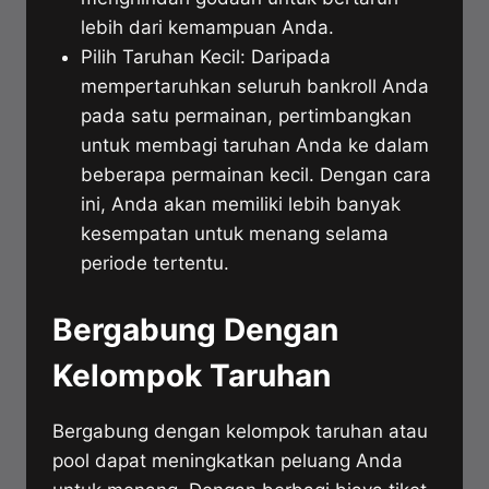
lebih dari kemampuan Anda.
Pilih Taruhan Kecil: Daripada
mempertaruhkan seluruh bankroll Anda
pada satu permainan, pertimbangkan
untuk membagi taruhan Anda ke dalam
beberapa permainan kecil. Dengan cara
ini, Anda akan memiliki lebih banyak
kesempatan untuk menang selama
periode tertentu.
Bergabung Dengan
Kelompok Taruhan
Bergabung dengan kelompok taruhan atau
pool dapat meningkatkan peluang Anda