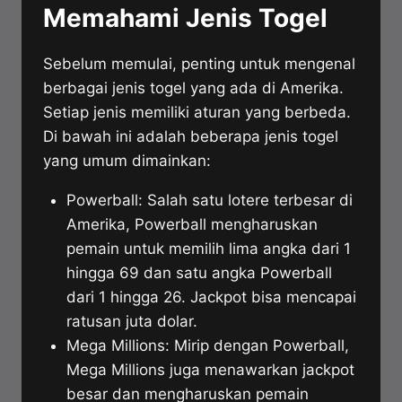
Memahami Jenis Togel
Sebelum memulai, penting untuk mengenal
berbagai jenis togel yang ada di Amerika.
Setiap jenis memiliki aturan yang berbeda.
Di bawah ini adalah beberapa jenis togel
yang umum dimainkan:
Powerball: Salah satu lotere terbesar di
Amerika, Powerball mengharuskan
pemain untuk memilih lima angka dari 1
hingga 69 dan satu angka Powerball
dari 1 hingga 26. Jackpot bisa mencapai
ratusan juta dolar.
Mega Millions: Mirip dengan Powerball,
Mega Millions juga menawarkan jackpot
besar dan mengharuskan pemain