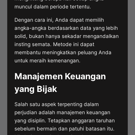
muncul dalam periode tertentu.
Dengan cara ini, Anda dapat memilih
angka-angka berdasarkan data yang lebih
solid, bukan hanya sekadar mengandalkan
insting semata. Metode ini dapat
membantu meningkatkan peluang Anda
untuk meraih kemenangan.
Manajemen Keuangan
yang Bijak
Salah satu aspek terpenting dalam
perjudian adalah manajemen keuangan
yang disiplin. Tetapkan anggaran taruhan
sebelum bermain dan patuhi batasan itu.