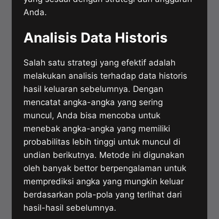
Anda.
Analisis Data Historis
Salah satu strategi yang efektif adalah
melakukan analisis terhadap data historis
hasil keluaran sebelumnya. Dengan
mencatat angka-angka yang sering
muncul, Anda bisa mencoba untuk
menebak angka-angka yang memiliki
probabilitas lebih tinggi untuk muncul di
undian berikutnya. Metode ini digunakan
oleh banyak bettor berpengalaman untuk
memprediksi angka yang mungkin keluar
berdasarkan pola-pola yang terlihat dari
hasil-hasil sebelumnya.