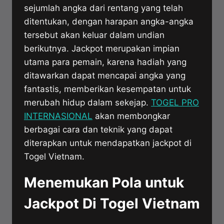
sejumlah angka dari rentang yang telah
ditentukan, dengan harapan angka-angka
tersebut akan keluar dalam undian
berikutnya. ​Jackpot merupakan impian
utama para pemain, karena hadiah yang
ditawarkan dapat mencapai angka yang
fantastis, memberikan kesempatan untuk
merubah hidup dalam sekejap.
TOGEL PRO
INTERNASIONAL
akan membongkar
berbagai cara dan teknik yang dapat
diterapkan untuk mendapatkan jackpot di
Togel Vietnam.
Menemukan Pola untuk
Jackpot Di Togel Vietnam