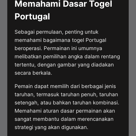
Memahami Dasar Togel
Portugal
Sebagai permulaan, penting untuk
memahami bagaimana togel Portugal
beroperasi. Permainan ini umumnya
melibatkan pemilihan angka dalam rentang
tertentu, dengan gambar yang diadakan
secara berkala.
Pemain dapat memilih dari berbagai jenis
taruhan, termasuk taruhan penuh, taruhan
setengah, atau bahkan taruhan kombinasi.
Memahami aturan dasar permainan akan
sangat membantu dalam merencanakan
strategi yang akan digunakan.