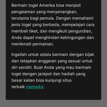
​Bermain togel Amerika bisa menjadi
pengalaman yang menyenangkan,
terutama bagi pemula.​ Dengan memahami
jenis togel yang berbeda, mempelajari cara
membeli tiket, dan mengikuti pengundian,
Anda dapat menghindari kebingungan dan
menikmati permainan.
Ingatlah untuk selalu bermain dengan bijak
dan tetapkan anggaran yang sesuai untuk
diri sendiri. Buat Anda yang mau bermain
togel dengan jackpot dan hadiah yang
besar kalian bisa kunjungi situs
terbaik
meme4d
.