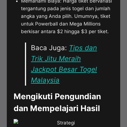
Memahami Biaya: Harga tiket bervariasi
tergantung pada jenis togel dan jumlah
angka yang Anda pilih. Umumnya, tiket
untuk Powerball dan Mega Millions
berkisar antara $2 hingga $3 per tiket.
Baca Juga:
Tips dan
Trik Jitu Meraih
Jackpot Besar Togel
Malaysia
Mengikuti Pengundian
dan Mempelajari Hasil