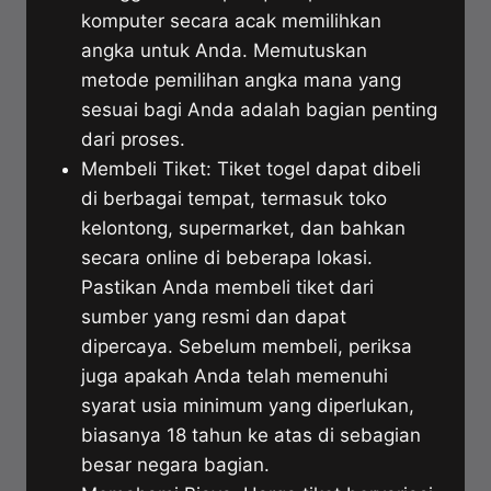
komputer secara acak memilihkan
angka untuk Anda. Memutuskan
metode pemilihan angka mana yang
sesuai bagi Anda adalah bagian penting
dari proses.
Membeli Tiket: Tiket togel dapat dibeli
di berbagai tempat, termasuk toko
kelontong, supermarket, dan bahkan
secara online di beberapa lokasi.
Pastikan Anda membeli tiket dari
sumber yang resmi dan dapat
dipercaya. Sebelum membeli, periksa
juga apakah Anda telah memenuhi
syarat usia minimum yang diperlukan,
biasanya 18 tahun ke atas di sebagian
besar negara bagian.