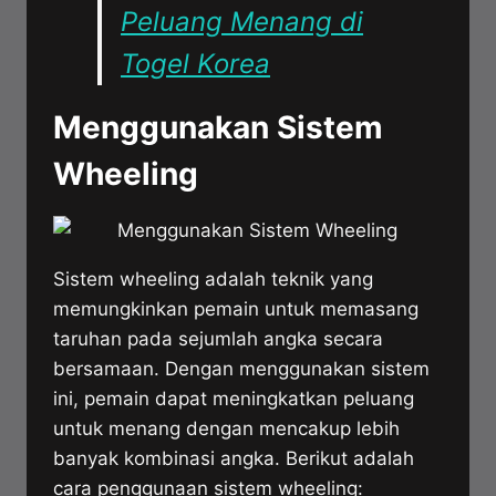
Peluang Menang di
Togel Korea
Menggunakan Sistem
Wheeling
Sistem wheeling adalah teknik yang
memungkinkan pemain untuk memasang
taruhan pada sejumlah angka secara
bersamaan. Dengan menggunakan sistem
ini, pemain dapat meningkatkan peluang
untuk menang dengan mencakup lebih
banyak kombinasi angka. Berikut adalah
cara penggunaan sistem wheeling: