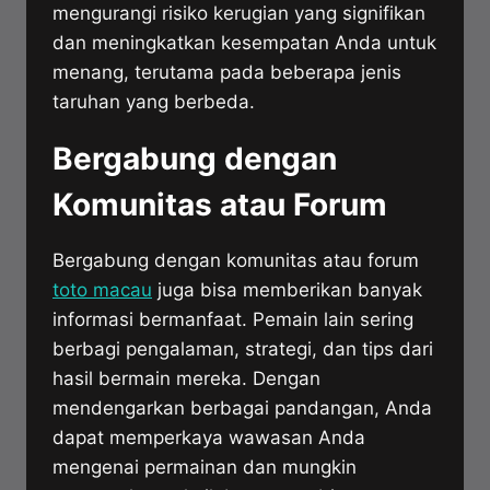
mengurangi risiko kerugian yang signifikan
dan meningkatkan kesempatan Anda untuk
menang, terutama pada beberapa jenis
taruhan yang berbeda.
Bergabung dengan
Komunitas atau Forum
Bergabung dengan komunitas atau forum
toto macau
juga bisa memberikan banyak
informasi bermanfaat. Pemain lain sering
berbagi pengalaman, strategi, dan tips dari
hasil bermain mereka. Dengan
mendengarkan berbagai pandangan, Anda
dapat memperkaya wawasan Anda
mengenai permainan dan mungkin