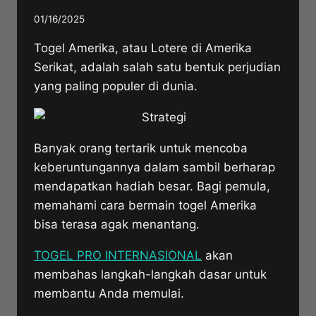
01/16/2025
Togel Amerika, atau Lotere di Amerika
Serikat, adalah salah satu bentuk perjudian
yang paling populer di dunia.
Banyak orang tertarik untuk mencoba
keberuntungannya dalam sambil berharap
mendapatkan hadiah besar. Bagi pemula,
memahami cara bermain togel Amerika
bisa terasa agak menantang.
TOGEL PRO INTERNASIONAL
akan
membahas langkah-langkah dasar untuk
membantu Anda memulai.