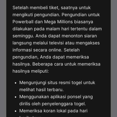
Setelah membeli tiket, saatnya untuk
mengikuti pengundian. Pengundian untuk
Powerball dan Mega Millions biasanya
dilakukan pada malam hari tertentu dalam
seminggu. Anda dapat menonton siaran
langsung melalui televisi atau mengakses
informasi secara online. Setelah
pengundian, Anda dapat memeriksa
hasilnya. Beberapa cara untuk memeriksa
hasilnya meliputi:
Mengunjungi situs resmi togel untuk
melihat hasil terbaru.
Menggunakan aplikasi ponsel yang
dirilis oleh penyelenggara togel.
Memeriksa koran lokal pada hari