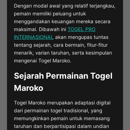
Dengan modal awal yang relatif terjangkau,
pemain memiliki peluang untuk
menggandakan keuangan mereka secara
maksimal. Dibawah ini
TOGEL PRO
INTERNASIONAL
akan mengupas tuntas
tentang sejarah, cara bermain, fitur-fitur
menarik, varian taruhan, serta kesimpulan
mengenai Togel Maroko.
Sejarah Permainan Togel
Maroko
Togel Maroko merupakan adaptasi digital
dari permainan togel tradisional, yang
memungkinkan pemain untuk memasang
taruhan dan berpartisipasi dalam undian