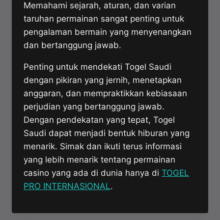
Memahami sejarah, aturan, dan varian
taruhan permainan sangat penting untuk
pengalaman bermain yang menyenangkan
dan bertanggung jawab.
Penting untuk mendekati Togel Saudi
dengan pikiran yang jernih, menetapkan
anggaran, dan mempraktikkan kebiasaan
perjudian yang bertanggung jawab.
Dengan pendekatan yang tepat, Togel
Saudi dapat menjadi bentuk hiburan yang
menarik. Simak dan ikuti terus informasi
yang lebih menarik tentang permainan
casino yang ada di dunia hanya di
TOGEL
PRO INTERNASIONAL
.