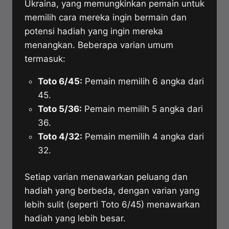
Ukraina, yang memungkinkan pemain untuk
memilih cara mereka ingin bermain dan
potensi hadiah yang ingin mereka
menangkan. Beberapa varian umum
termasuk:
Toto 6/45:
Pemain memilih 6 angka dari
45.
Toto 5/36:
Pemain memilih 5 angka dari
36.
Toto 4/32:
Pemain memilih 4 angka dari
32.
Setiap varian menawarkan peluang dan
hadiah yang berbeda, dengan varian yang
lebih sulit (seperti Toto 6/45) menawarkan
hadiah yang lebih besar.