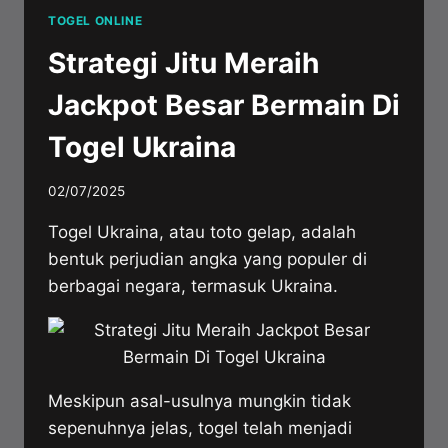
TOGEL ONLINE
Strategi Jitu Meraih
Jackpot Besar Bermain Di
Togel Ukraina
02/07/2025
Togel Ukraina, atau toto gelap, adalah
bentuk perjudian angka yang populer di
berbagai negara, termasuk Ukraina.
Meskipun asal-usulnya mungkin tidak
sepenuhnya jelas, togel telah menjadi