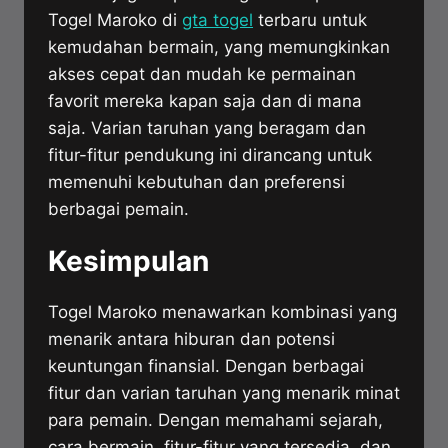
Togel Maroko di
gta togel
terbaru untuk
kemudahan bermain, yang memungkinkan
akses cepat dan mudah ke permainan
favorit mereka kapan saja dan di mana
saja. Varian taruhan yang beragam dan
fitur-fitur pendukung ini dirancang untuk
memenuhi kebutuhan dan preferensi
berbagai pemain.
Kesimpulan
​Togel Maroko menawarkan kombinasi yang
menarik antara hiburan dan potensi
keuntungan finansial. Dengan berbagai
fitur dan varian taruhan yang menarik minat
para pemain. Dengan memahami sejarah,
cara bermain, fitur-fitur yang tersedia, dan