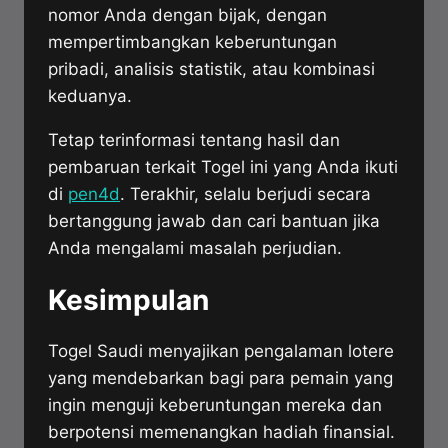
nomor Anda dengan bijak, dengan
mempertimbangkan keberuntungan
pribadi, analisis statistik, atau kombinasi
keduanya.
Tetap terinformasi tentang hasil dan
pembaruan terkait Togel ini yang Anda ikuti
di
pen4d
. Terakhir, selalu berjudi secara
bertanggung jawab dan cari bantuan jika
Anda mengalami masalah perjudian.
Kesimpulan
​Togel Saudi menyajikan pengalaman lotere
yang mendebarkan bagi para pemain yang
ingin menguji keberuntungan mereka dan
berpotensi memenangkan hadiah finansial.​