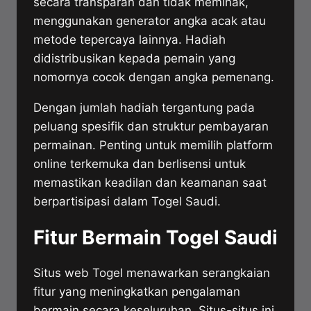
secara transparan dan tidak memihak,
menggunakan generator angka acak atau
metode tepercaya lainnya. Hadiah
didistribusikan kepada pemain yang
nomornya cocok dengan angka pemenang.
Dengan jumlah hadiah tergantung pada
peluang spesifik dan struktur pembayaran
permainan. Penting untuk memilih platform
online terkemuka dan berlisensi untuk
memastikan keadilan dan keamanan saat
berpartisipasi dalam Togel Saudi.
Fitur Bermain Togel Saudi
Situs web Togel menawarkan serangkaian
fitur yang meningkatkan pengalaman
bermain secara keseluruhan. Situs-situs ini