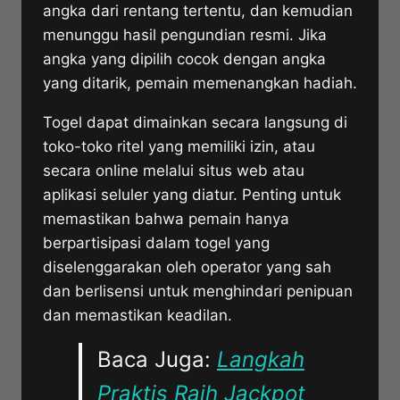
angka dari rentang tertentu, dan kemudian
menunggu hasil pengundian resmi. Jika
angka yang dipilih cocok dengan angka
yang ditarik, pemain memenangkan hadiah.
Togel dapat dimainkan secara langsung di
toko-toko ritel yang memiliki izin, atau
secara online melalui situs web atau
aplikasi seluler yang diatur. Penting untuk
memastikan bahwa pemain hanya
berpartisipasi dalam togel yang
diselenggarakan oleh operator yang sah
dan berlisensi untuk menghindari penipuan
dan memastikan keadilan.
Baca Juga:
Langkah
Praktis Raih Jackpot