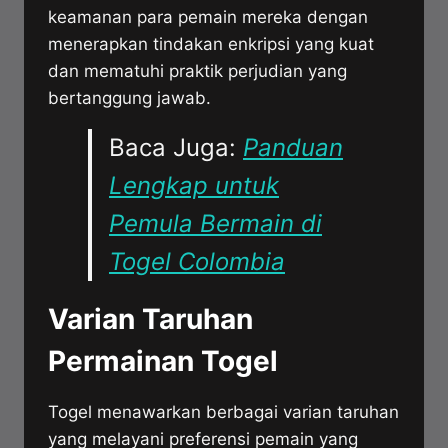
keamanan para pemain mereka dengan
menerapkan tindakan enkripsi yang kuat
dan mematuhi praktik perjudian yang
bertanggung jawab.
Baca Juga:
Panduan
Lengkap untuk
Pemula Bermain di
Togel Colombia
Varian Taruhan
Permainan Togel
Togel menawarkan berbagai varian taruhan
yang melayani preferensi pemain yang