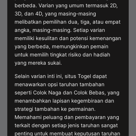
berbeda. Varian yang umum termasuk 2D,
3D, dan 4D, yang masing-masing
melibatkan pemilihan dua, tiga, atau empat
angka, masing-masing. Setiap varian
memiliki kesulitan dan potensi kemenangan
yang berbeda, memungkinkan pemain
untuk memilih tingkat risiko dan hadiah
yang mereka sukai.
Selain varian inti ini, situs Togel dapat
menawarkan opsi taruhan tambahan
seperti Colok Naga dan Colok Bebas, yang
menambahkan lapisan kegembiraan dan
strategi tambahan ke permainan.
Memahami peluang dan pembayaran yang
terkait dengan setiap jenis taruhan sangat
penting untuk membuat keputusan taruhan