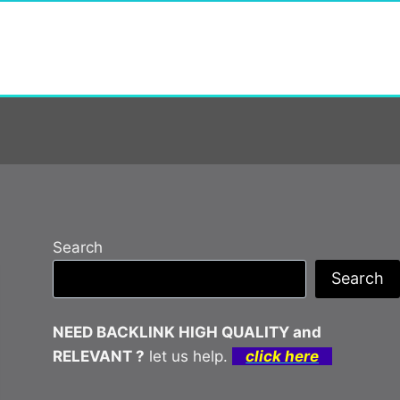
Search
Search
NEED BACKLINK HIGH QUALITY and
RELEVANT ?
let us help.
click here