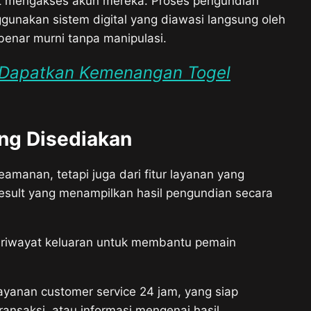
 mengakses akun mereka. Proses pengundian
gunakan sistem digital yang diawasi langsung oleh
benar murni tanpa manipulasi.
 Dapatkan Kemenangan Togel
ang Disediakan
eamanan, tetapi juga dari fitur layanan yang
result yang menampilkan hasil pengundian secara
an riwayat keluaran untuk membantu pemain
ayanan customer service 24 jam, yang siap
ansaksi, atau informasi mengenai hasil