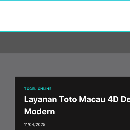
Skip
to
content
TOGEL ONLINE
Layanan Toto Macau 4D D
Modern
11/04/2025