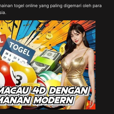
ainan togel online yang paling digemari oleh para
ia.