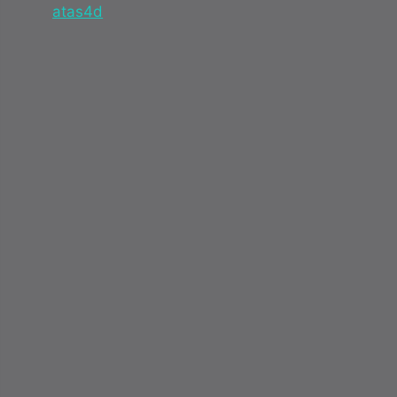
atas4d