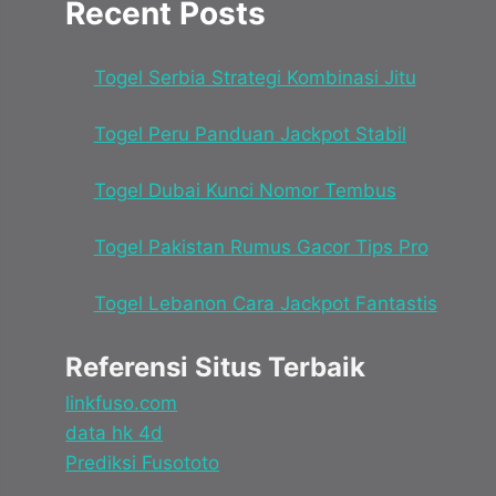
Recent Posts
Togel Serbia Strategi Kombinasi Jitu
Togel Peru Panduan Jackpot Stabil
Togel Dubai Kunci Nomor Tembus
Togel Pakistan Rumus Gacor Tips Pro
Togel Lebanon Cara Jackpot Fantastis
Referensi Situs Terbaik
linkfuso.com
data hk 4d
Prediksi Fusototo