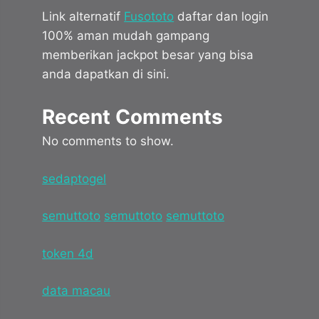
Link alternatif
Fusototo
daftar dan login
100% aman mudah gampang
memberikan jackpot besar yang bisa
anda dapatkan di sini.
Recent Comments
No comments to show.
sedaptogel
semuttoto
semuttoto
semuttoto
token 4d
data macau