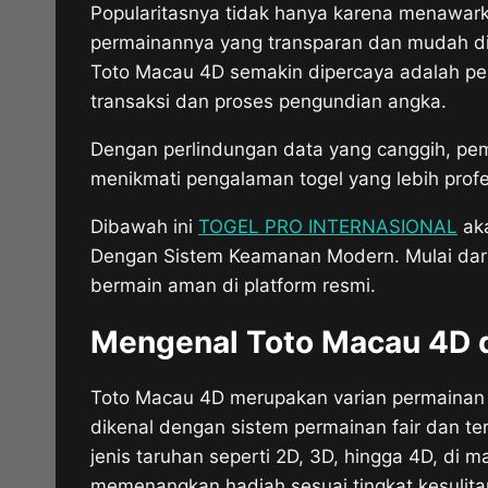
Popularitasnya tidak hanya karena menawarka
permainannya yang transparan dan mudah di
Toto Macau 4D semakin dipercaya adalah p
transaksi dan proses pengundian angka.
Dengan perlindungan data yang canggih, pe
menikmati pengalaman togel yang lebih profe
Dibawah ini
TOGEL PRO INTERNASIONAL
ak
Dengan Sistem Keamanan Modern. Mulai dari t
bermain aman di platform resmi.
Mengenal Toto Macau 4D d
Toto Macau 4D merupakan varian permainan t
dikenal dengan sistem permainan fair dan te
jenis taruhan seperti 2D, 3D, hingga 4D, di
memenangkan hadiah sesuai tingkat kesulita