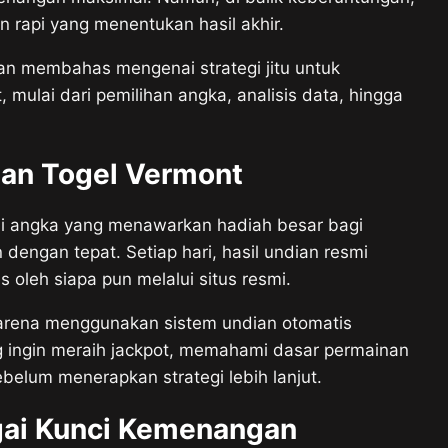
n rapi yang menentukan hasil akhir.
n membahas mengenai strategi jitu untuk
mulai dari pemilihan angka, analisis data, hingga
an Togel Vermont
i angka yang menawarkan hadiah besar bagi
dengan tepat. Setiap hari, hasil undian resmi
oleh siapa pun melalui situs resmi.
 karena menggunakan sistem undian otomatis
 ingin meraih jackpot, memahami dasar permainan
belum menerapkan strategi lebih lanjut.
gai Kunci Kemenangan