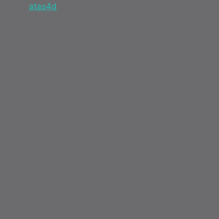
atas4d