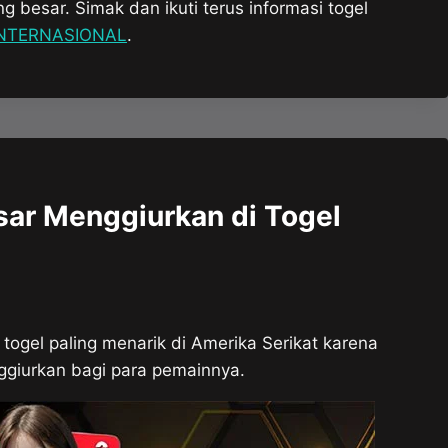
esar. Simak dan ikuti terus informasi togel
INTERNASIONAL
.
sar Menggiurkan di Togel
togel paling menarik di Amerika Serikat karena
giurkan bagi para pemainnya.