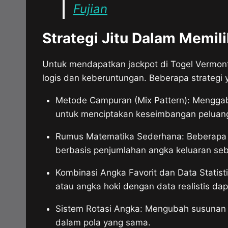
Fujian
Strategi Jitu Dalam Memil
Untuk mendapatkan jackpot di Togel Vermont
logis dan keberuntungan. Beberapa strategi y
Metode Campuran (Mix Pattern): Menggabu
untuk menciptakan keseimbangan peluan
Rumus Matematika Sederhana: Beberapa
berbasis penjumlahan angka keluaran se
Kombinasi Angka Favorit dan Data Statisti
atau angka hoki dengan data realistis d
Sistem Rotasi Angka: Mengubah susunan 
dalam pola yang sama.