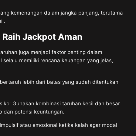
peluang kemenangan dalam jangka panjang, terutama
il.
 Raih Jackpot Aman
aruhan juga menjadi faktor penting dalam
 selalu memiliki rencana keuangan yang jelas,
ertaruh lebih dari batas yang sudah ditentukan
iko: Gunakan kombinasi taruhan kecil dan besar
o dan potensi keuntungan.
 impulsif atau emosional ketika kalah agar modal