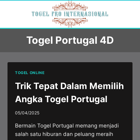
Skip
to
content
Togel Portugal 4D
TOGEL ONLINE
Trik Tepat Dalam Memilih
Angka Togel Portugal
05/04/2025
Bermain Togel Portugal memang menjadi
salah satu hiburan dan peluang meraih