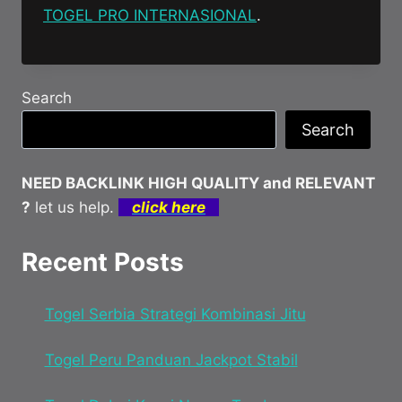
TOGEL PRO INTERNASIONAL
.
Search
Search
NEED BACKLINK HIGH QUALITY and RELEVANT
?
let us help.
click here
Recent Posts
Togel Serbia Strategi Kombinasi Jitu
Togel Peru Panduan Jackpot Stabil