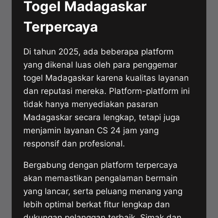
Togel Madagaskar
Terpercaya
Di tahun 2025, ada beberapa platform
yang dikenal luas oleh para penggemar
togel Madagaskar karena kualitas layanan
dan reputasi mereka. Platform-platform ini
tidak hanya menyediakan pasaran
Madagaskar secara lengkap, tetapi juga
menjamin layanan CS 24 jam yang
responsif dan profesional.
Bergabung dengan platform terpercaya
akan memastikan pengalaman bermain
yang lancar, serta peluang menang yang
lebih optimal berkat fitur lengkap dan
dukungan pelanggan terbaik. Simak dan