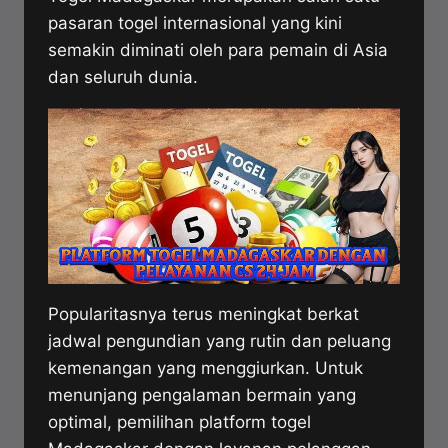
pasaran togel internasional yang kini
semakin diminati oleh para pemain di Asia
dan seluruh dunia.
Popularitasnya terus meningkat berkat
jadwal pengundian yang rutin dan peluang
kemenangan yang menggiurkan. Untuk
menunjang pengalaman bermain yang
optimal, pemilihan platform togel