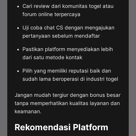
Cari review dari komunitas togel atau
forum online terpercaya
Uji coba chat CS dengan mengajukan
pertanyaan sebelum mendaftar
Pastikan platform menyediakan lebih
dari satu metode kontak
Pilih yang memiliki reputasi baik dan
sudah lama beroperasi di industri togel
Jangan mudah tergiur dengan bonus besar
tanpa memperhatikan kualitas layanan dan
keamanan.
Rekomendasi Platform