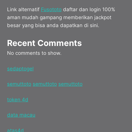
Link alternatif
Fusototo
daftar dan login 100%
aman mudah gampang memberikan jackpot
besar yang bisa anda dapatkan di sini.
Recent Comments
No comments to show.
sedaptogel
semuttoto
semuttoto
semuttoto
token 4d
data macau
atas4d