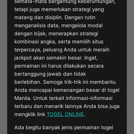
semata-mata bergantung keberuntungan,
tetapi juga memerlukan strategi yang
matang dan disiplin. Dengan rutin
menganalisis data, mengelola modal
dengan bijak, menerapkan strategi
kombinasi angka, serta memilih situs
terpercaya, peluang Anda untuk meraih
jackpot akan semakin besar. Ingat,
permainan ini harus dilakukan secara
bertanggung jawab dan tidak
berlebihan. Semoga trik-trik ini membantu
Anda mencapai kemenangan besar di togel
Manila. Untuk terkait informasi-informasi
terbaru dan menarik lainnya Anda bisa juga
mengklik link
TOGEL ONLINE
.
Ada begitu banyak jenis permainan togel