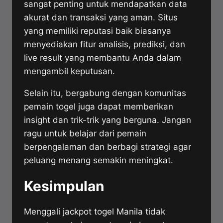
sangat penting untuk mendapatkan data
akurat dan transaksi yang aman. Situs
yang memiliki reputasi baik biasanya
menyediakan fitur analisis, prediksi, dan
live result yang membantu Anda dalam
mengambil keputusan.
Selain itu, bergabung dengan komunitas
pemain togel juga dapat memberikan
insight dan trik-trik yang berguna. Jangan
ragu untuk belajar dari pemain
berpengalaman dan berbagi strategi agar
peluang menang semakin meningkat.
Kesimpulan
Menggali jackpot togel Manila tidak