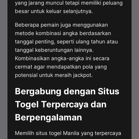
yang jarang muncul tetapi memiliki peluang
besar untuk keluar selanjutnya.
Beberapa pemain juga menggunakan
metode kombinasi angka berdasarkan
tanggal penting, seperti ulang tahun atau
tanggal keberuntungan lainnya.
Kombinasikan angka-angka ini secara
cermat agar mendapatkan pola yang
potensial untuk meraih jackpot.
Bergabung dengan Situs
Togel Terpercaya dan
Berpengalaman
Memilih situs togel Manila yang terpercaya