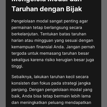
Taruhan dengan Bijak
Pengelolaan modal sangat penting agar
permainan tetap berlangsung secara
berkelanjutan. Tentukan batas taruhan
harian atau mingguan yang sesuai dengan
kemampuan finansial Anda. Jangan pernah
tergoda untuk memasang taruhan besar
sekaligus karena risiko kerugian besar juga
tinggi.
Sebaiknya, lakukan taruhan kecil secara
konsisten dan fokus pada strategi jangka
panjang. Dengan pengelolaan modal yang
baik, Anda bisa tetap bermain lebih lama
dan meningkatkan peluang mendapatkan