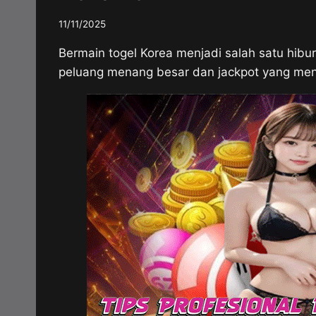
11/11/2025
Bermain togel Korea menjadi salah satu hibu
peluang menang besar dan jackpot yang me