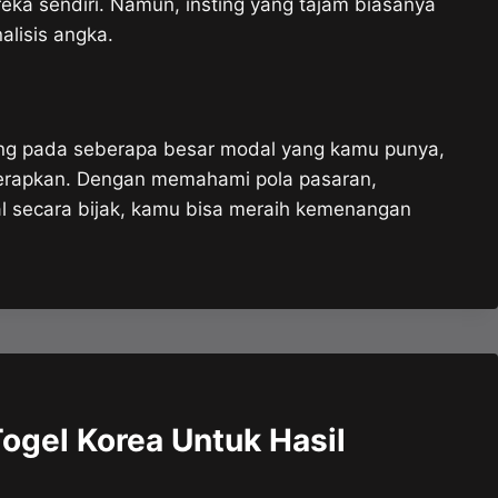
eka sendiri. Namun, insting yang tajam biasanya
alisis angka.
tung pada seberapa besar modal yang kamu punya,
 terapkan. Dengan memahami pola pasaran,
 secara bijak, kamu bisa meraih kemenangan
Togel Korea Untuk Hasil