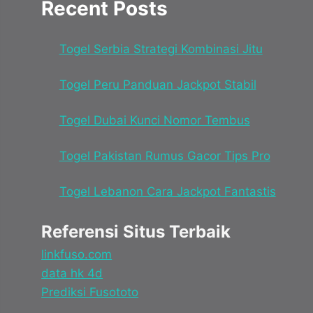
Recent Posts
Togel Serbia Strategi Kombinasi Jitu
Togel Peru Panduan Jackpot Stabil
Togel Dubai Kunci Nomor Tembus
Togel Pakistan Rumus Gacor Tips Pro
Togel Lebanon Cara Jackpot Fantastis
Referensi Situs Terbaik
linkfuso.com
data hk 4d
Prediksi Fusototo