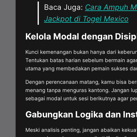
Baca Juga:
Cara Ampuh M
Jackpot di Togel Mexico
Kelola Modal dengan Disip
Kunci kemenangan bukan hanya dari keberunt
Tentukan batas harian sebelum bermain agar 
utama yang membedakan pemain sukses dan
Dengan perencanaan matang, kamu bisa ber
menang tanpa menguras kantong. Jangan lu
sebagai modal untuk sesi berikutnya agar p
Gabungkan Logika dan Ins
Meski analisis penting, jangan abaikan keku