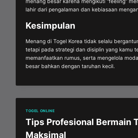
menang besar karena mengikuti “feeling” mer
lahir dari pengalaman dan kebiasaan mengan
Kesimpulan
Menang di Togel Korea tidak selalu bergan
tetapi pada strategi dan disiplin yang kamu
memanfaatkan rumus, serta mengelola modal
besar bahkan dengan taruhan kecil.
TOGEL ONLINE
Tips Profesional Bermain 
Maksimal