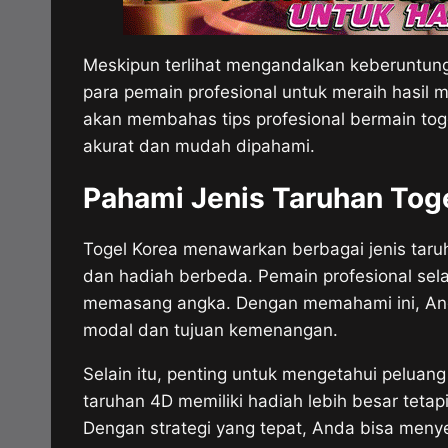
Meskipun terlihat mengandalkan keberuntun
para pemain profesional untuk meraih hasil m
akan membahas tips profesional bermain tog
akurat dan mudah dipahami.
Pahami Jenis Taruhan Tog
Togel Korea menawarkan berbagai jenis taruh
dan hadiah berbeda. Pemain profesional sel
memasang angka. Dengan memahami ini, An
modal dan tujuan kemenangan.
Selain itu, penting untuk mengetahui peluang s
taruhan 4D memiliki hadiah lebih besar tetap
Dengan strategi yang tepat, Anda bisa meny