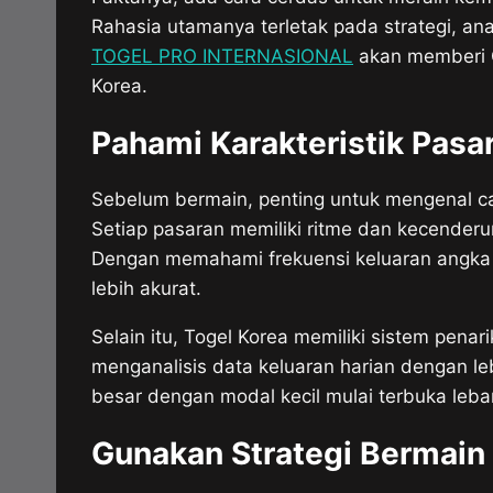
Rahasia utamanya terletak pada strategi, anal
TOGEL PRO INTERNASIONAL
akan memberi C
Korea.
Pahami Karakteristik Pasa
Sebelum bermain, penting untuk mengenal car
Setiap pasaran memiliki ritme dan kecenderu
Dengan memahami frekuensi keluaran angka 
lebih akurat.
Selain itu, Togel Korea memiliki sistem pena
menganalisis data keluaran harian dengan le
besar dengan modal kecil mulai terbuka lebar
Gunakan Strategi Bermain