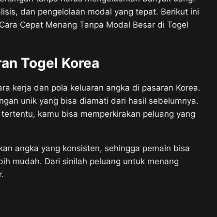
isis, dan pengelolaan modal yang tepat. Berikut ini
ara Cepat Menang Tanpa Modal Besar di Togel
ran Togel Korea
a kerja dan pola keluaran angka di pasaran Korea.
ngan unik yang bisa diamati dari hasil sebelumnya.
tertentu, kamu bisa memperkirakan peluang yang
rikan angka yang konsisten, sehingga pemain bisa
bih mudah. Dari sinilah peluang untuk menang
.