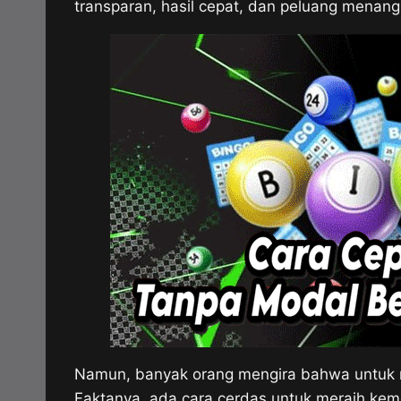
transparan, hasil cepat, dan peluang menang 
Namun, banyak orang mengira bahwa untuk 
Faktanya, ada cara cerdas untuk meraih ke