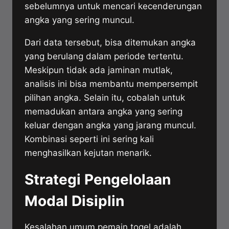
sebelumnya untuk mencari kecenderungan
angka yang sering muncul.
Dari data tersebut, bisa ditemukan angka
yang berulang dalam periode tertentu.
Meskipun tidak ada jaminan mutlak,
analisis ini bisa membantu mempersempit
pilihan angka. Selain itu, cobalah untuk
memadukan antara angka yang sering
keluar dengan angka yang jarang muncul.
Kombinasi seperti ini sering kali
menghasilkan kejutan menarik.
Strategi Pengelolaan
Modal Disiplin
Kesalahan umum pemain togel adalah