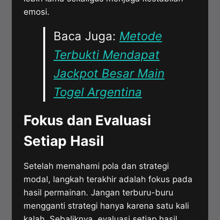
emosi.
Baca Juga:
Metode
Terbukti Mendapat
Jackpot Besar Main
Togel Argentina
Fokus dan Evaluasi
Setiap Hasil
Setelah memahami pola dan strategi
modal, langkah terakhir adalah fokus pada
hasil permainan. Jangan terburu-buru
mengganti strategi hanya karena satu kali
kalah. Sebaliknya, evaluasi setiap hasil