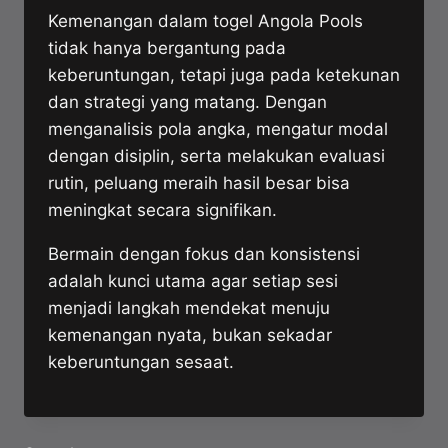
Kemenangan dalam togel Angola Pools
tidak hanya bergantung pada
keberuntungan, tetapi juga pada ketekunan
dan strategi yang matang. Dengan
menganalisis pola angka, mengatur modal
dengan disiplin, serta melakukan evaluasi
rutin, peluang meraih hasil besar bisa
meningkat secara signifikan.
Bermain dengan fokus dan konsistensi
adalah kunci utama agar setiap sesi
menjadi langkah mendekat menuju
kemenangan nyata, bukan sekadar
keberuntungan sesaat.