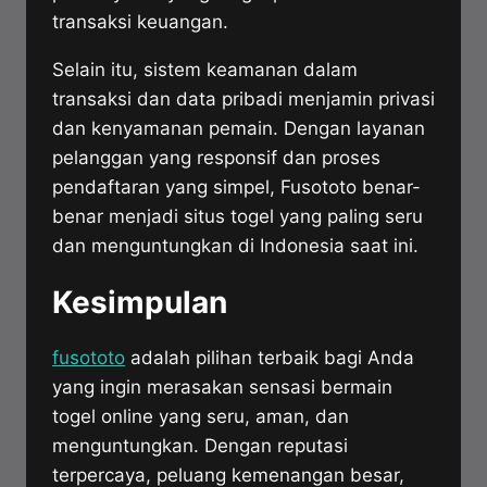
transaksi keuangan.
Selain itu, sistem keamanan dalam
transaksi dan data pribadi menjamin privasi
dan kenyamanan pemain. Dengan layanan
pelanggan yang responsif dan proses
pendaftaran yang simpel, Fusototo benar-
benar menjadi situs togel yang paling seru
dan menguntungkan di Indonesia saat ini.
Kesimpulan
fusototo
adalah pilihan terbaik bagi Anda
yang ingin merasakan sensasi bermain
togel online yang seru, aman, dan
menguntungkan. Dengan reputasi
terpercaya, peluang kemenangan besar,