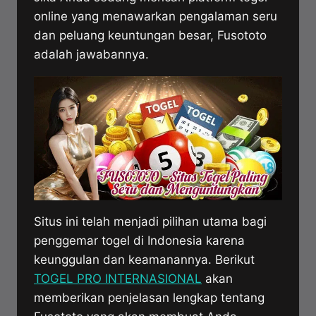
online yang menawarkan pengalaman seru
dan peluang keuntungan besar, Fusototo
adalah jawabannya.
Situs ini telah menjadi pilihan utama bagi
penggemar togel di Indonesia karena
keunggulan dan keamanannya. Berikut
TOGEL PRO INTERNASIONAL
akan
memberikan penjelasan lengkap tentang