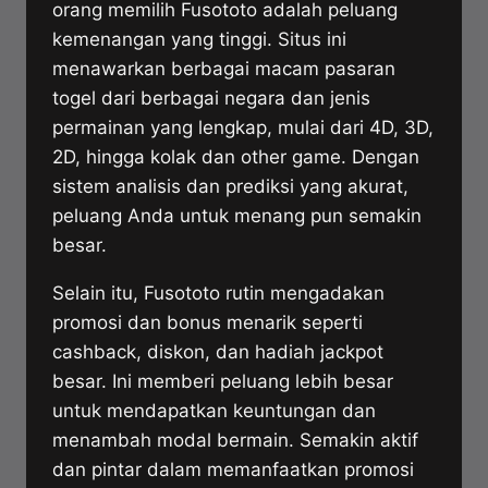
orang memilih Fusototo adalah peluang
kemenangan yang tinggi. Situs ini
menawarkan berbagai macam pasaran
togel dari berbagai negara dan jenis
permainan yang lengkap, mulai dari 4D, 3D,
2D, hingga kolak dan other game. Dengan
sistem analisis dan prediksi yang akurat,
peluang Anda untuk menang pun semakin
besar.
Selain itu, Fusototo rutin mengadakan
promosi dan bonus menarik seperti
cashback, diskon, dan hadiah jackpot
besar. Ini memberi peluang lebih besar
untuk mendapatkan keuntungan dan
menambah modal bermain. Semakin aktif
dan pintar dalam memanfaatkan promosi