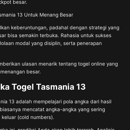
ckpot besar.
lkan keberuntungan, padahal dengan strategi yang
ar bisa semakin terbuka. Rahasia untuk sukses
olaan modal yang disiplin, serta penerapan
erikan ulasan menarik tentang togel online yang
emenangan besar.
gka Togel Tasmania 13
ia 13 adalah mempelajari pola angka dari hasil
biasanya mencatat angka-angka yang sering
 keluar (cold numbers).
 ini, prediksi Anda akan lebih terarah. Analisis