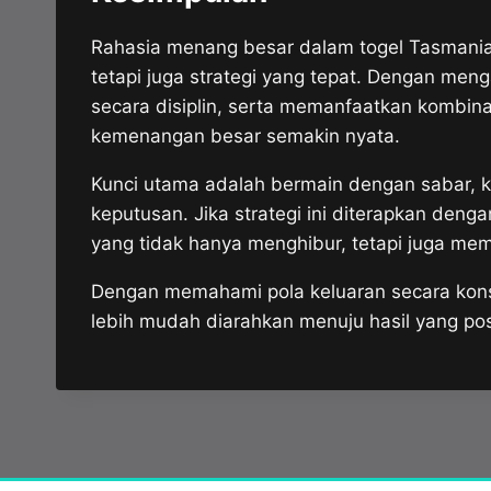
Rahasia menang besar dalam togel Tasmania
tetapi juga strategi yang tepat. Dengan men
secara disiplin, serta memanfaatkan kombina
kemenangan besar semakin nyata.
Kunci utama adalah bermain dengan sabar, 
keputusan. Jika strategi ini diterapkan deng
yang tidak hanya menghibur, tetapi juga me
Dengan memahami pola keluaran secara konsi
lebih mudah diarahkan menuju hasil yang pos