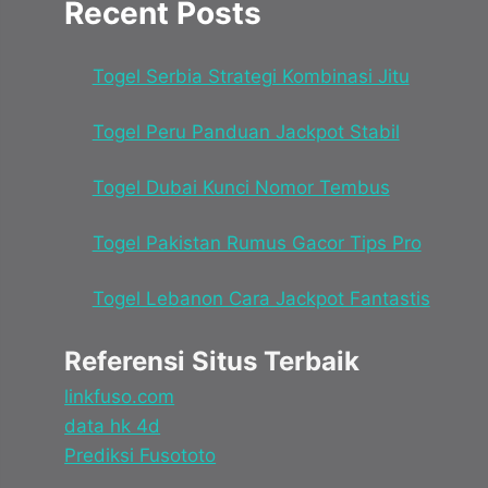
Recent Posts
Togel Serbia Strategi Kombinasi Jitu
Togel Peru Panduan Jackpot Stabil
Togel Dubai Kunci Nomor Tembus
Togel Pakistan Rumus Gacor Tips Pro
Togel Lebanon Cara Jackpot Fantastis
Referensi Situs Terbaik
linkfuso.com
data hk 4d
Prediksi Fusototo