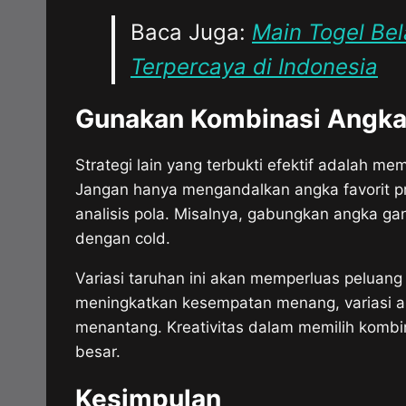
Baca Juga:
Main Togel Be
Terpercaya di Indonesia
Gunakan Kombinasi Angka 
Strategi lain yang terbukti efektif adalah m
Jangan hanya mengandalkan angka favorit pr
analisis pola. Misalnya, gabungkan angka ga
dengan cold.
Variasi taruhan ini akan memperluas peluang
meningkatkan kesempatan menang, variasi a
menantang. Kreativitas dalam memilih kombin
besar.
Kesimpulan