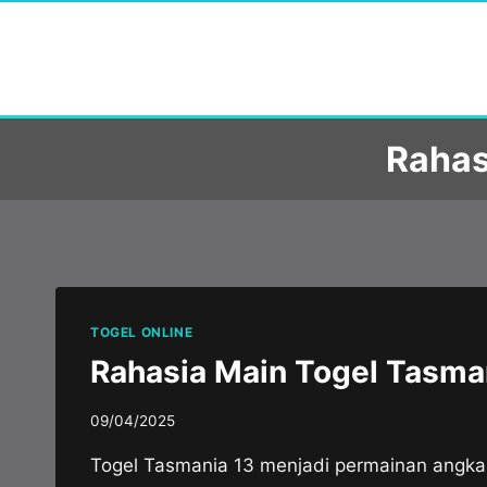
Skip
to
content
Rahas
TOGEL ONLINE
Rahasia Main Togel Tasma
09/04/2025
Togel Tasmania 13 menjadi permainan angka 