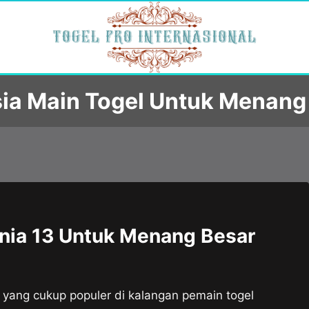
ia Main Togel Untuk Menang
nia 13 Untuk Menang Besar
yang cukup populer di kalangan pemain togel