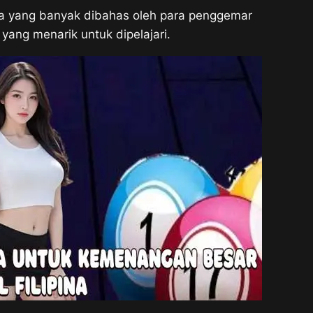
gka yang banyak dibahas oleh para penggemar
 yang menarik untuk dipelajari.