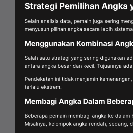
Strategi Pemilihan Angka 
Selain analisis data, pemain juga sering me
menyusun pilihan angka secara lebih sistemat
Menggunakan Kombinasi Angk
Salah satu strategi yang sering digunakan 
antara angka besar dan kecil. Tujuannya ada
Pendekatan ini tidak menjamin kemenangan,
terlalu ekstrem.
Membagi Angka Dalam Bebera
Beberapa pemain membagi angka ke dalam b
Misalnya, kelompok angka rendah, sedang, da