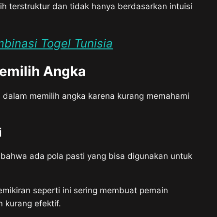
h terstruktur dan tidak hanya berdasarkan intuisi
mbinasi Togel Tunisia
emilih Angka
 dalam memilih angka karena kurang memahami
i
ahwa ada pola pasti yang bisa digunakan untuk
emikiran seperti ini sering membuat pemain
 kurang efektif.