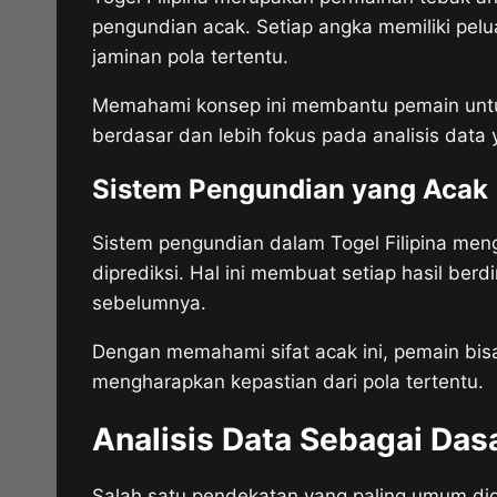
pengundian acak. Setiap angka memiliki pel
jaminan pola tertentu.
Memahami konsep ini membantu pemain untuk
berdasar dan lebih fokus pada analisis data 
Sistem Pengundian yang Acak
Sistem pengundian dalam Togel Filipina me
diprediksi. Hal ini membuat setiap hasil berdi
sebelumnya.
Dengan memahami sifat acak ini, pemain bisa
mengharapkan kepastian dari pola tertentu.
Analisis Data Sebagai Das
Salah satu pendekatan yang paling umum digu