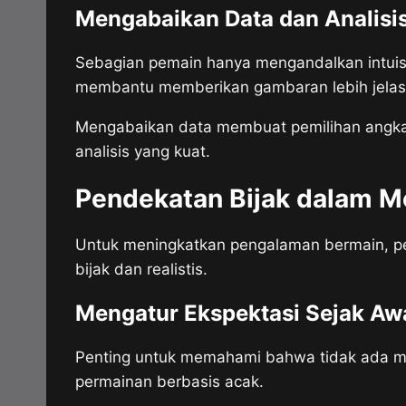
Mengabaikan Data dan Analisi
Sebagian pemain hanya mengandalkan intuisi 
membantu memberikan gambaran lebih jelas t
Mengabaikan data membuat pemilihan angka m
analisis yang kuat.
Pendekatan Bijak dalam M
Untuk meningkatkan pengalaman bermain, p
bijak dan realistis.
Mengatur Ekspektasi Sejak Aw
Penting untuk memahami bahwa tidak ada 
permainan berbasis acak.