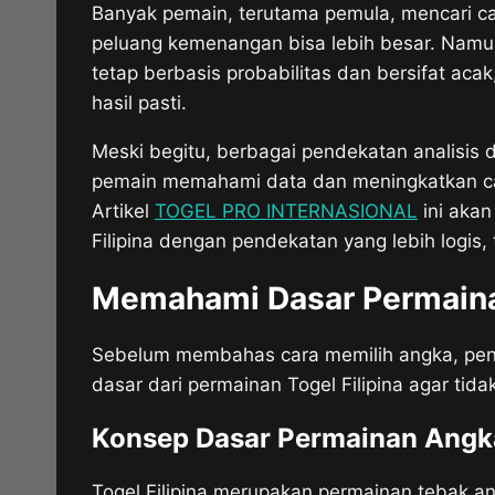
Banyak pemain, terutama pemula, mencari c
peluang kemenangan bisa lebih besar. Namun
tetap berbasis probabilitas dan bersifat ac
hasil pasti.
Meski begitu, berbagai pendekatan analisis
pemain memahami data dan meningkatkan ca
Artikel
TOGEL PRO INTERNASIONAL
ini aka
Filipina dengan pendekatan yang lebih logis,
Memahami Dasar Permainan
Sebelum membahas cara memilih angka, pent
dasar dari permainan Togel Filipina agar ti
Konsep Dasar Permainan Angk
Togel Filipina merupakan permainan tebak an