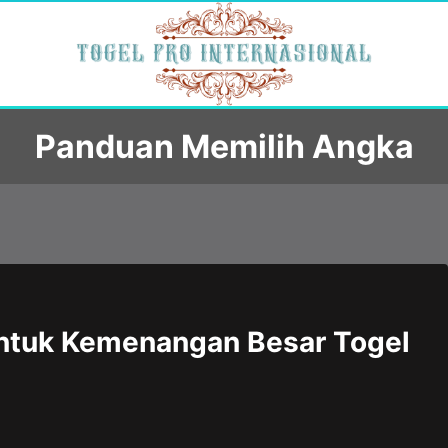
Panduan Memilih Angka
ntuk Kemenangan Besar Togel