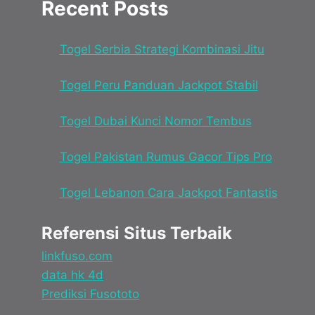
Recent Posts
Togel Serbia Strategi Kombinasi Jitu
Togel Peru Panduan Jackpot Stabil
Togel Dubai Kunci Nomor Tembus
Togel Pakistan Rumus Gacor Tips Pro
Togel Lebanon Cara Jackpot Fantastis
Referensi Situs Terbaik
linkfuso.com
data hk 4d
Prediksi Fusototo