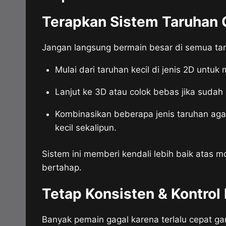
Terapkan Sistem Taruhan 
Jangan langsung bermain besar di semua taru
Mulai dari taruhan kecil di jenis 2D untu
Lanjut ke 3D atau colok bebas jika sudah 
Kombinasikan beberapa jenis taruhan aga
kecil sekalipun.
Sistem ini memberi kendali lebih baik atas
bertahap.
Tetap Konsisten & Kontrol
Banyak pemain gagal karena terlalu cepat gan