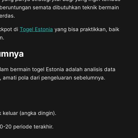
eberuntungan semata dibutuhkan teknik bermain
erdas.
ckpot di
Togel Estonia
yang bisa praktikkan, baik
n.
lumnya
am bermain togel Estonia adalah analisis data
a, amati pola dari pengeluaran sebelumnya.
 keluar (angka dingin).
0-20 periode terakhir.