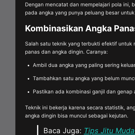
Dengan mencatat dan mempelajari pola ini, b
pada angka yang punya peluang besar untuk 
Kombinasikan Angka Pana
Salah satu teknik yang terbukti efektif un
panas dan angka dingin. Caranya:
Ambil dua angka yang paling sering keluar
Tambahkan satu angka yang belum muncu
Pastikan ada kombinasi ganjil dan genap 
Teknik ini bekerja karena secara statistik, 
angka dingin bisa muncul sebagai kejutan.
Baca Juga:
Tips Jitu Muda