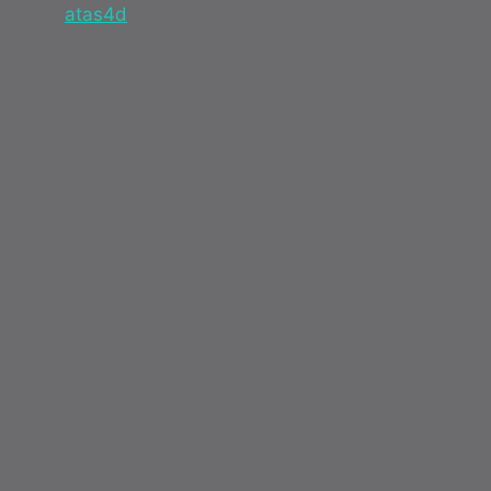
atas4d