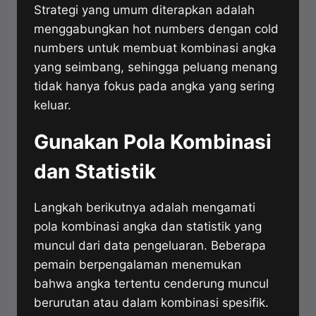
Strategi yang umum diterapkan adalah
menggabungkan hot numbers dengan cold
numbers untuk membuat kombinasi angka
yang seimbang, sehingga peluang menang
tidak hanya fokus pada angka yang sering
keluar.
Gunakan Pola Kombinasi
dan Statistik
Langkah berikutnya adalah mengamati
pola kombinasi angka dan statistik yang
muncul dari data pengeluaran. Beberapa
pemain berpengalaman menemukan
bahwa angka tertentu cenderung muncul
berurutan atau dalam kombinasi spesifik.