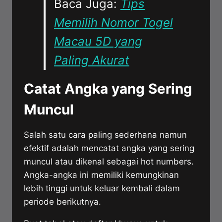
Baca Juga:
Tips
Memilih Nomor Togel
Macau 5D yang
Paling Akurat
Catat Angka yang Sering
Muncul
Salah satu cara paling sederhana namun
efektif adalah mencatat angka yang sering
muncul atau dikenal sebagai hot numbers.
Angka-angka ini memiliki kemungkinan
lebih tinggi untuk keluar kembali dalam
periode berikutnya.