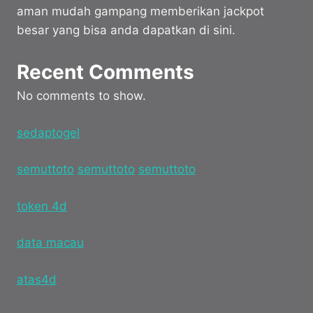
aman mudah gampang memberikan jackpot
besar yang bisa anda dapatkan di sini.
Recent Comments
No comments to show.
sedaptogel
semuttoto
semuttoto
semuttoto
token 4d
data macau
atas4d