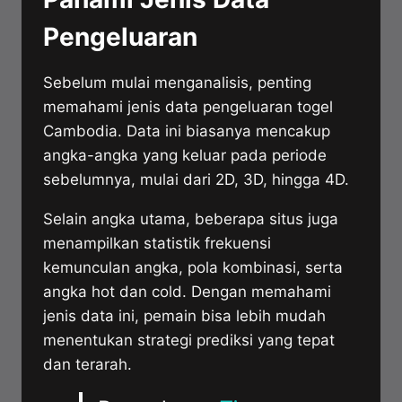
Pengeluaran
Sebelum mulai menganalisis, penting
memahami jenis data pengeluaran togel
Cambodia. Data ini biasanya mencakup
angka-angka yang keluar pada periode
sebelumnya, mulai dari 2D, 3D, hingga 4D.
Selain angka utama, beberapa situs juga
menampilkan statistik frekuensi
kemunculan angka, pola kombinasi, serta
angka hot dan cold. Dengan memahami
jenis data ini, pemain bisa lebih mudah
menentukan strategi prediksi yang tepat
dan terarah.