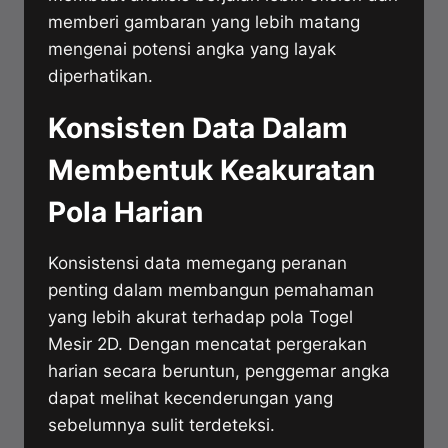
memberi gambaran yang lebih matang
mengenai potensi angka yang layak
diperhatikan.
Konsisten Data Dalam
Membentuk Keakuratan
Pola Harian
Konsistensi data memegang peranan
penting dalam membangun pemahaman
yang lebih akurat terhadap pola Togel
Mesir 2D. Dengan mencatat pergerakan
harian secara beruntun, penggemar angka
dapat melihat kecenderungan yang
sebelumnya sulit terdeteksi.