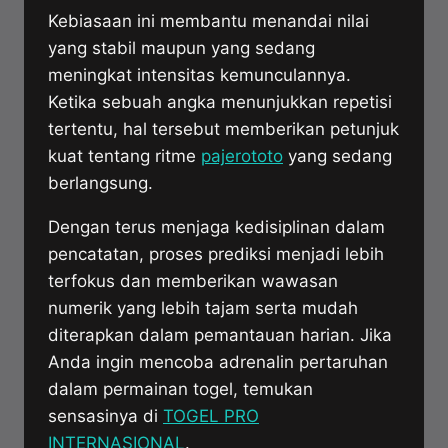
Kebiasaan ini membantu menandai nilai
yang stabil maupun yang sedang
meningkat intensitas kemunculannya.
Ketika sebuah angka menunjukkan repetisi
tertentu, hal tersebut memberikan petunjuk
kuat tentang ritme
pajerototo
yang sedang
berlangsung.
Dengan terus menjaga kedisiplinan dalam
pencatatan, proses prediksi menjadi lebih
terfokus dan memberikan wawasan
numerik yang lebih tajam serta mudah
diterapkan dalam pemantauan harian. Jika
Anda ingin mencoba adrenalin pertaruhan
dalam permainan togel, temukan
sensasinya di
TOGEL PRO
INTERNASIONAL
.