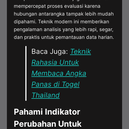
mempercepat proses evaluasi karena
hubungan antarangka tampak lebih mudah
dipahami. Teknik modern ini memberikan
pengalaman analisis yang lebih rapi, segar,
dan praktis untuk pemantauan data harian.
Baca Juga:
Teknik
Rahasia Untuk
Membaca Angka
Panas di Togel
Thailand
Pahami Indikator
Perubahan Untuk