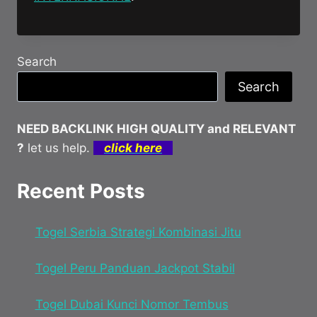
Search
Search
NEED BACKLINK HIGH QUALITY and RELEVANT
?
let us help.
click here
Recent Posts
Togel Serbia Strategi Kombinasi Jitu
Togel Peru Panduan Jackpot Stabil
Togel Dubai Kunci Nomor Tembus