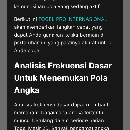
kemungkinan pola yang sedang aktif.
Berikut ini
TOGEL PRO INTERNASIONAL
akan memberikan langkah cepat yang
dapat Anda gunakan ketika bermain di
pertaruhan ini yang pastinya akurat untuk
Anda coba.
Analisis Frekuensi Dasar
Untuk Menemukan Pola
Angka
Analisis frekuensi dasar dapat membantu
memahami bagaimana angka tertentu
muncul berulang dalam periode harian
Togel Mesir 2D. Banyak pengamat angka