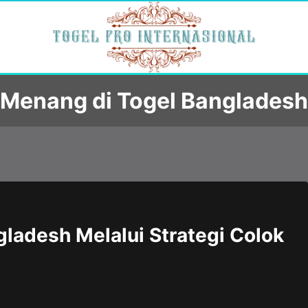
Menang di Togel Bangladesh
ladesh Melalui Strategi Colok