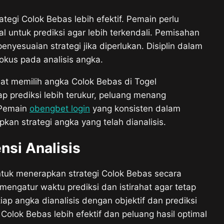
egi Colok Bebas lebih efektif. Pemain perlu
untuk prediksi agar lebih terkendali. Pemisahan
esuaian strategi jika diperlukan. Disiplin dalam
kus pada analisis angka.
aat memilih angka Colok Bebas di Togel
p prediksi lebih terukur, peluang menang
. Pemain
obengbet login
yang konsisten dalam
n strategi angka yang telah dianalisis.
nsi Analisis
ntuk menerapkan strategi Colok Bebas secara
mengatur waktu prediksi dan istirahat agar tetap
ap angka dianalisis dengan objektif dan prediksi
Colok Bebas lebih efektif dan peluang hasil optimal