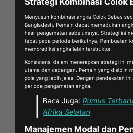
Strategi Kombinasi Colok 
Menyusun kombinasi angka Colok Bebas secara
Bangladesh. Pemain dapat memadukan angka t
hasil pengamatan sebelumnya. Strategi ini
tepat pada periode berikutnya. Pembuatan
memprediksi angka lebih terstruktur.
Konsistensi dalam menerapkan strategi ini
utama dan cadangan. Pemain yang disiplin
pola yang lebih jelas. Dengan pendekatan ini,
periode pengamatan angka.
Baca Juga:
Rumus Terbaru
Afrika Selatan
Manajemen Modal dan Pen