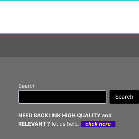
Search
Search
NEED BACKLINK HIGH QUALITY and
RELEVANT ?
let us help.
click here