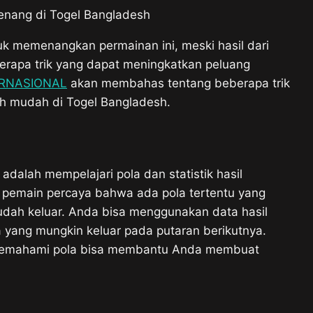
uk memenangkan permainan ini, meski hasil dari
berapa trik yang dapat meningkatkan peluang
ERNASIONAL
akan membahas tentang beberapa trik
h mudah di Togel Bangladesh.
adalah mempelajari pola dan statistik hasil
 pemain percaya bahwa ada pola tertentu yang
sudah keluar. Anda bisa menggunakan data hasil
 yang mungkin keluar pada putaran berikutnya.
 memahami pola bisa membantu Anda membuat