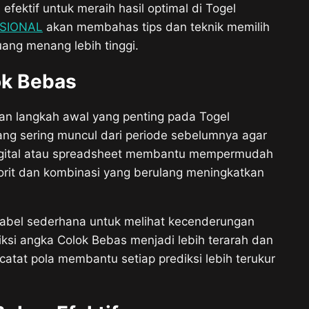
efektif untuk meraih hasil optimal di Togel
SIONAL
akan membahas tips dan teknik memilih
ang menang lebih tinggi.
ok Bebas
n langkah awal yang penting pada Togel
ng sering muncul dari periode sebelumnya agar
 digital atau spreadsheet membantu mempermudah
orit dan kombinasi yang berulang meningkatkan
abel sederhana untuk melihat kecenderungan
iksi angka Colok Bebas menjadi lebih terarah dan
atat pola membantu setiap prediksi lebih terukur