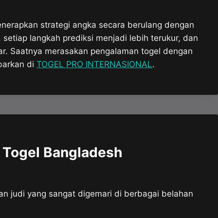
erapkan strategi angka secara berulang dengan
, setiap langkah prediksi menjadi lebih terukur, dan
ar. Saatnya merasakan pengalaman togel dengan
barkan di
TOGEL PRO INTERNASIONAL
.
i Togel Bangladesh
n judi yang sangat digemari di berbagai belahan