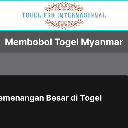
Membobol Togel Myanmar
emenangan Besar di Togel