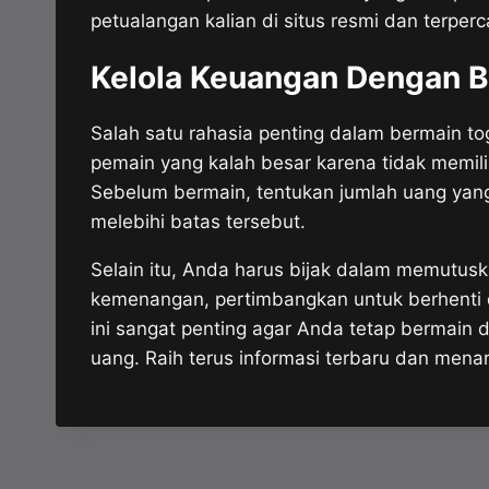
petualangan kalian di situs resmi dan terperca
Kelola Keuangan Dengan B
Salah satu rahasia penting dalam bermain t
pemain yang kalah besar karena tidak memili
Sebelum bermain, tentukan jumlah uang yan
melebihi batas tersebut.
Selain itu, Anda harus bijak dalam memutus
kemenangan, pertimbangkan untuk berhenti d
ini sangat penting agar Anda tetap bermain 
uang. Raih terus informasi terbaru dan menar