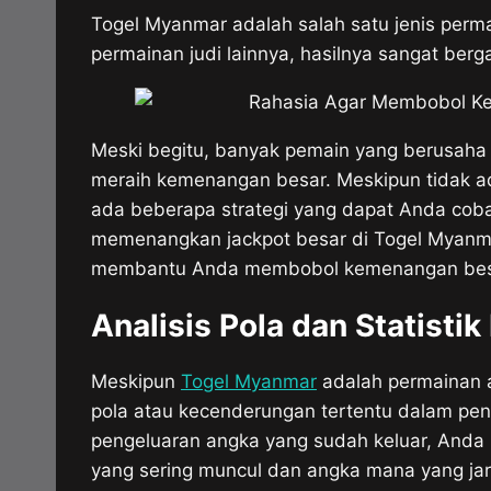
Togel Myanmar adalah salah satu jenis perma
permainan judi lainnya, hasilnya sangat berg
Meski begitu, banyak pemain yang berusaha
meraih kemenangan besar. Meskipun tidak ad
ada beberapa strategi yang dapat Anda cob
memenangkan jackpot besar di Togel Myanmar
membantu Anda membobol kemenangan besa
Analisis Pola dan Statisti
Meskipun
Togel Myanmar
adalah permainan 
pola atau kecenderungan tertentu dalam pen
pengeluaran angka yang sudah keluar, And
yang sering muncul dan angka mana yang jar