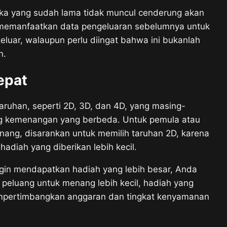
a yang sudah lama tidak muncul cenderung akan
a memanfaatkan data pengeluaran sebelumnya untuk
eluar, walaupun perlu diingat bahwa ini bukanlah
n.
epat
ruhan, seperti 2D, 3D, dan 4D, yang masing-
ang kemenangan yang berbeda. Untuk pemula atau
ang, disarankan untuk memilih taruhan 2D, karena
adiah yang diberikan lebih kecil.
ngin mendapatkan hadiah yang lebih besar, Anda
peluang untuk menang lebih kecil, hadiah yang
empertimbangkan anggaran dan tingkat kenyamanan