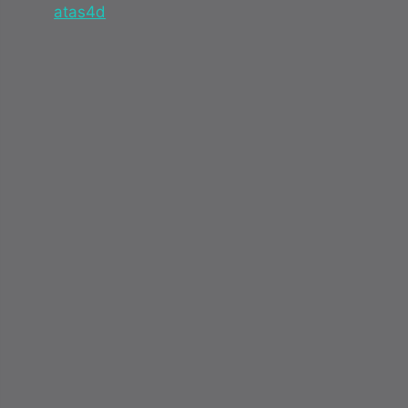
atas4d