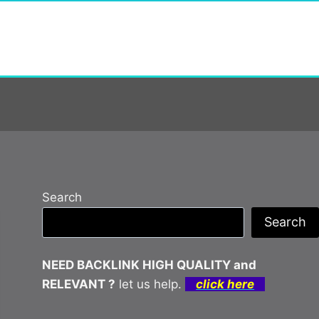
Search
Search
NEED BACKLINK HIGH QUALITY and
RELEVANT ?
let us help.
click here