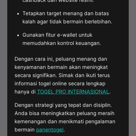
Tetapkan target menang dan batas
kalah agar tidak bermain berlebihan.
Gunakan fitur e-wallet untuk
memudahkan kontrol keuangan.
Dengan cara ini, peluang menang dan
kenyamanan bermain akan meningkat
secara signifikan. Simak dan ikuti terus
informasi togel online secara lengkap
hanya di
TOGEL PRO INTERNASIONAL
.
Dengan strategi yang tepat dan disiplin.
Anda bisa meningkatkan peluang meraih
kemenangan dan menikmati pengalaman
bermain
panentogel
.