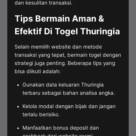
dan kesulitan transaksi.
Tips Bermain Aman &
Efektif Di Togel Thuringia
Selain memilih website dan metode
transaksi yang tepat, bermain togel dengan
strategi juga penting. Beberapa tips yang
bisa diikuti adalah:
Gunakan data keluaran Thuringia
terbaru sebagai bahan analisa angka.
Kelola modal dengan bijak dan jangan
terlalu berisiko.
Manfaatkan bonus deposit dan
cashback dari website resmi.