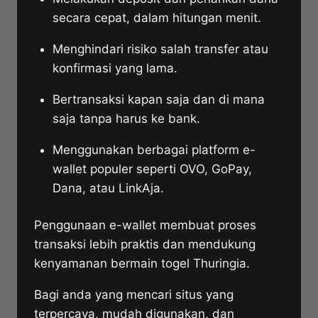
secara cepat, dalam hitungan menit.
Menghindari risiko salah transfer atau
konfirmasi yang lama.
Bertransaksi kapan saja dan di mana
saja tanpa harus ke bank.
Menggunakan berbagai platform e-
wallet populer seperti OVO, GoPay,
Dana, atau LinkAja.
Penggunaan e-wallet membuat proses
transaksi lebih praktis dan mendukung
kenyamanan bermain togel Thuringia.
Bagi anda yang mencari situs yang
terpercaya, mudah digunakan, dan