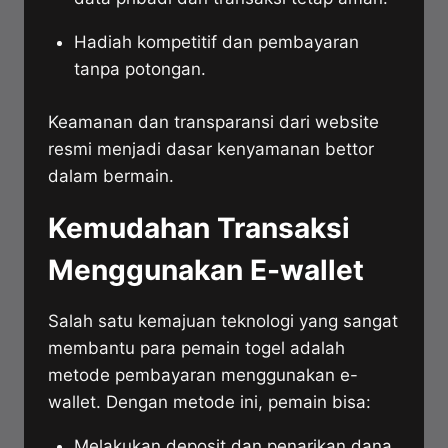
Hadiah kompetitif dan pembayaran
tanpa potongan.
Keamanan dan transparansi dari website
resmi menjadi dasar kenyamanan bettor
dalam bermain.
Kemudahan Transaksi
Menggunakan E-wallet
Salah satu kemajuan teknologi yang sangat
membantu para pemain togel adalah
metode pembayaran menggunakan e-
wallet. Dengan metode ini, pemain bisa:
Melakukan deposit dan penarikan dana