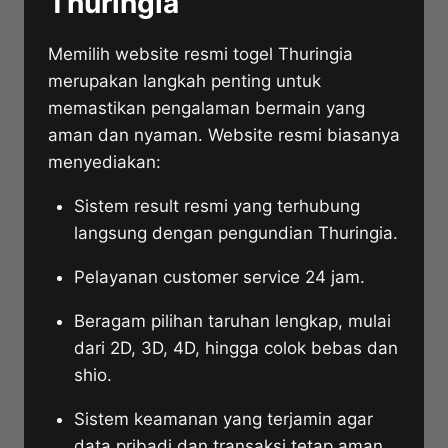
Thuringia
Memilih website resmi togel Thuringia
merupakan langkah penting untuk
memastikan pengalaman bermain yang
aman dan nyaman. Website resmi biasanya
menyediakan:
Sistem result resmi yang terhubung
langsung dengan pengundian Thuringia.
Pelayanan customer service 24 jam.
Beragam pilihan taruhan lengkap, mulai
dari 2D, 3D, 4D, hingga colok bebas dan
shio.
Sistem keamanan yang terjamin agar
data pribadi dan transaksi tetap aman.