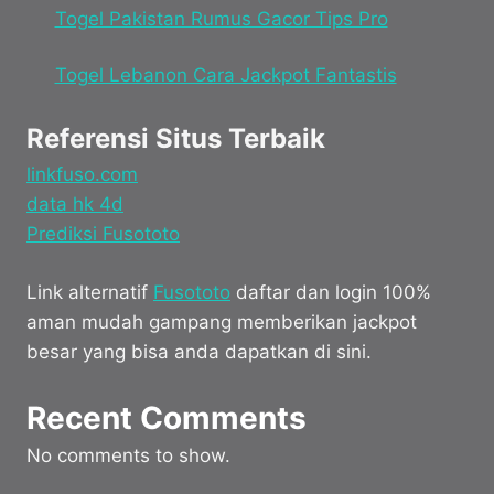
Togel Pakistan Rumus Gacor Tips Pro
Togel Lebanon Cara Jackpot Fantastis
Referensi Situs Terbaik
linkfuso.com
data hk 4d
Prediksi Fusototo
Link alternatif
Fusototo
daftar dan login 100%
aman mudah gampang memberikan jackpot
besar yang bisa anda dapatkan di sini.
Recent Comments
No comments to show.