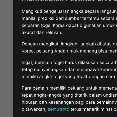
Mengikuti pengeluaran angka secara langsun
menilai prediksi dari sumber tertentu secara re
keluaran togel Korea dapat digunakan untuk
akurat dan relevan.
Dengan mengikuti langkah-langkah di atas da
Korea, peluang Anda untuk menang bisa meni
Ingat, bermain togel harus dilakukan secar
tetap menyenangkan dan membawa keberunt
memilih angka togel yang tepat dengan cara m
Para pemain memiliki peluang untuk memen
tepat angka-angka yang ditarik dalam undian.
hiburan dan kesenangan bagi para pemainny
ditawarkan,
semuttoto
terus menarik minat pa