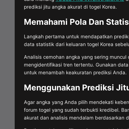
prediksi jitu angka akurat di togel Korea.
Memahami Pola Dan Statist
Langkah pertama untuk mendapatkan prediksi
data statistik dari keluaran togel Korea sebe
Analisis cemohan angka yang sering muncul
mengidentifikasi tren tertentu. Gunakan data
untuk menambah keakuratan prediksi Anda.
Menggunakan Prediksi Jit
Agar angka yang Anda pilih mendekati keberun
forum togel yang sudah terbukti kredibel. 
akurat dan analisis mendalam berdasarkan da