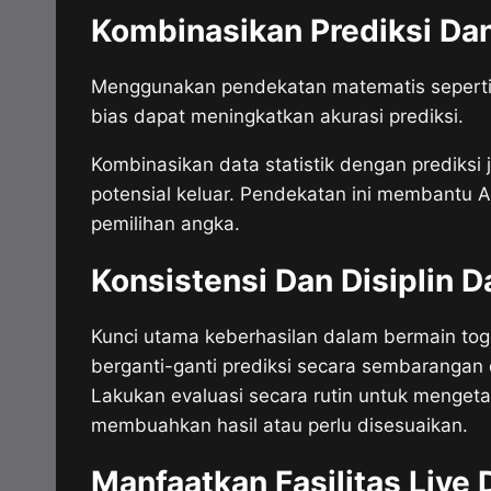
Kombinasikan Prediksi Da
Menggunakan pendekatan matematis seperti 
bias dapat meningkatkan akurasi prediksi.
Kombinasikan data statistik dengan prediksi
potensial keluar. Pendekatan ini membantu
pemilihan angka.
Konsistensi Dan Disiplin 
Kunci utama keberhasilan dalam bermain togel
berganti-ganti prediksi secara sembarangan 
Lakukan evaluasi secara rutin untuk menget
membuahkan hasil atau perlu disesuaikan.
Manfaatkan Fasilitas Live