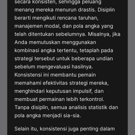
secara konsisten, sehingga peluang
menang mereka menurun drastis. Disiplin
berarti mengikuti rencana taruhan,
manajemen modal, dan pola angka yang
telah ditentukan sebelumnya. Misalnya, jika
Anda memutuskan menggunakan
kombinasi angka tertentu, tetaplah pada
strategi tersebut untuk beberapa undian
sebelum mengevaluasi hasilnya.
Konsistensi ini membantu pemain
memahami efektivitas strategi mereka,
menghindari keputusan impulsif, dan
membuat permainan lebih terkontrol.
Tanpa disiplin, semua analisis statistik dan
pola angka menjadi sia-sia.
Selain itu, konsistensi juga penting dalam