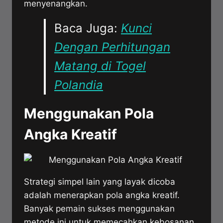
menyenangkan.
Baca Juga:
Kunci
Dengan Perhitungan
Matang di Togel
Polandia
Menggunakan Pola
Angka Kreatif
Strategi simpel lain yang layak dicoba
adalah menerapkan pola angka kreatif.
Banyak pemain sukses menggunakan
metode ini untuk memecahkan kebosanan