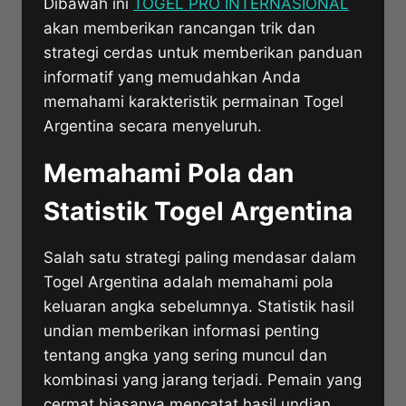
Dibawah ini
TOGEL PRO INTERNASIONAL
akan memberikan rancangan trik dan
strategi cerdas untuk memberikan panduan
informatif yang memudahkan Anda
memahami karakteristik permainan Togel
Argentina secara menyeluruh.
Memahami Pola dan
Statistik Togel Argentina
Salah satu strategi paling mendasar dalam
Togel Argentina adalah memahami pola
keluaran angka sebelumnya. Statistik hasil
undian memberikan informasi penting
tentang angka yang sering muncul dan
kombinasi yang jarang terjadi. Pemain yang
cermat biasanya mencatat hasil undian