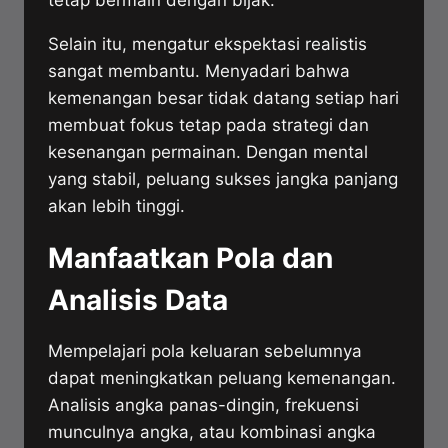
Selain itu, mengatur ekspektasi realistis
sangat membantu. Menyadari bahwa
kemenangan besar tidak datang setiap hari
membuat fokus tetap pada strategi dan
kesenangan permainan. Dengan mental
yang stabil, peluang sukses jangka panjang
akan lebih tinggi.
Manfaatkan Pola dan
Analisis Data
Mempelajari pola keluaran sebelumnya
dapat meningkatkan peluang kemenangan.
Analisis angka panas-dingin, frekuensi
munculnya angka, atau kombinasi angka