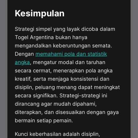
Kesimpulan
Strategi simpel yang layak dicoba dalam
Togel Argentina bukan hanya
mengandalkan keberuntungan semata.
Dengan
memahami pola dan statistik
angka
, mengatur modal dan taruhan
secara cermat, menerapkan pola angka
kreatif, serta menjaga konsistensi dan
disiplin, peluang menang dapat meningkat
secara signifikan. Strategi-strategi ini
dirancang agar mudah dipahami,
diterapkan, dan disesuaikan dengan gaya
bermain setiap pemain.
Kunci keberhasilan adalah disiplin,