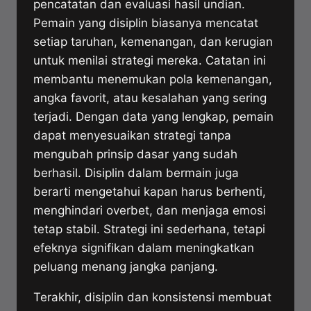
pencatatan dan evaluasi hasil undian.
Pemain yang disiplin biasanya mencatat
setiap taruhan, kemenangan, dan kerugian
untuk menilai strategi mereka. Catatan ini
membantu menemukan pola kemenangan,
angka favorit, atau kesalahan yang sering
terjadi. Dengan data yang lengkap, pemain
dapat menyesuaikan strategi tanpa
mengubah prinsip dasar yang sudah
berhasil. Disiplin dalam bermain juga
berarti mengetahui kapan harus berhenti,
menghindari overbet, dan menjaga emosi
tetap stabil. Strategi ini sederhana, tetapi
efeknya signifikan dalam meningkatkan
peluang menang jangka panjang.
Terakhir, disiplin dan konsistensi membuat