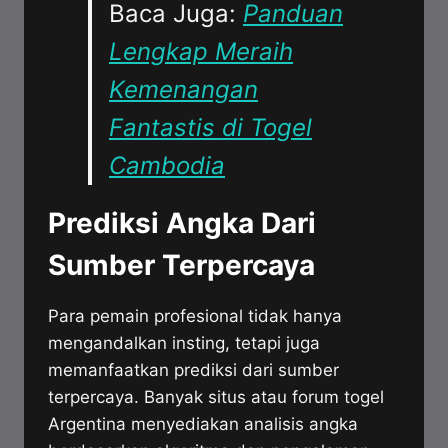
Baca Juga:
Panduan
Lengkap Meraih
Kemenangan
Fantastis di Togel
Cambodia
Prediksi Angka Dari
Sumber Terpercaya
Para pemain profesional tidak hanya
mengandalkan insting, tetapi juga
memanfaatkan prediksi dari sumber
terpercaya. Banyak situs atau forum togel
Argentina menyediakan analisis angka