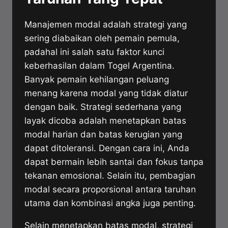
Manajemen modal adalah strategi yang
sering diabaikan oleh pemain pemula,
padahal ini salah satu faktor kunci
keberhasilan dalam Togel Argentina.
Banyak pemain kehilangan peluang
menang karena modal yang tidak diatur
dengan baik. Strategi sederhana yang
layak dicoba adalah menetapkan batas
modal harian dan batas kerugian yang
dapat ditoleransi. Dengan cara ini, Anda
dapat bermain lebih santai dan fokus tanpa
tekanan emosional. Selain itu, pembagian
modal secara proporsional antara taruhan
utama dan kombinasi angka juga penting.
Selain menetapkan batas modal, strategi