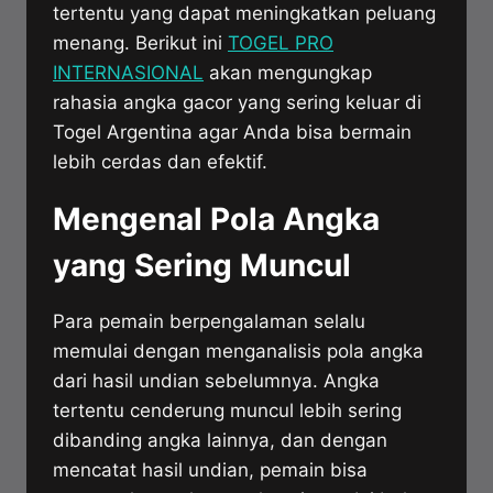
tertentu yang dapat meningkatkan peluang
menang. Berikut ini
TOGEL PRO
INTERNASIONAL
akan mengungkap
rahasia angka gacor yang sering keluar di
Togel Argentina agar Anda bisa bermain
lebih cerdas dan efektif.
Mengenal Pola Angka
yang Sering Muncul
Para pemain berpengalaman selalu
memulai dengan menganalisis pola angka
dari hasil undian sebelumnya. Angka
tertentu cenderung muncul lebih sering
dibanding angka lainnya, dan dengan
mencatat hasil undian, pemain bisa