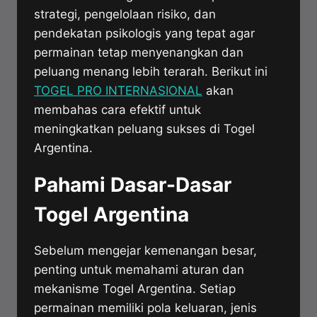
strategi, pengelolaan risiko, dan
pendekatan psikologis yang tepat agar
permainan tetap menyenangkan dan
peluang menang lebih terarah. Berikut ini
TOGEL PRO INTERNASIONAL
akan
membahas cara efektif untuk
meningkatkan peluang sukses di Togel
Argentina.
Pahami Dasar-Dasar
Togel Argentina
Sebelum mengejar kemenangan besar,
penting untuk memahami aturan dan
mekanisme Togel Argentina. Setiap
permainan memiliki pola keluaran, jenis