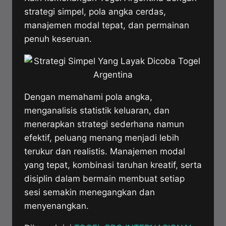
strategi simpel, pola angka cerdas,
manajemen modal tepat, dan permainan
penuh keseruan.
Dengan memahami pola angka,
menganalisis statistik keluaran, dan
menerapkan strategi sederhana namun
efektif, peluang menang menjadi lebih
terukur dan realistis. Manajemen modal
yang tepat, kombinasi taruhan kreatif, serta
disiplin dalam bermain membuat setiap
sesi semakin menegangkan dan
menyenangkan.