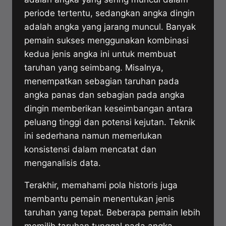
periode tertentu, sedangkan angka dingin
adalah angka yang jarang muncul. Banyak
pemain sukses menggunakan kombinasi
kedua jenis angka ini untuk membuat
taruhan yang seimbang. Misalnya,
menempatkan sebagian taruhan pada
angka panas dan sebagian pada angka
dingin memberikan keseimbangan antara
peluang tinggi dan potensi kejutan. Teknik
ini sederhana namun memerlukan
konsistensi dalam mencatat dan
menganalisis data.
Terakhir, memahami pola historis juga
membantu pemain menentukan jenis
taruhan yang tepat. Beberapa pemain lebih