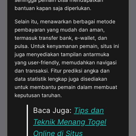
sehingga pemain bisa mendapatkan
bantuan kapan saja diperlukan.
Selain itu, menawarkan berbagai metode
pembayaran yang mudah dan aman,
termasuk transfer bank, e-wallet, dan
pulsa. Untuk kenyamanan pemain, situs ini
juga menyediakan tampilan antarmuka
yang user-friendly, memudahkan navigasi
dan transaksi. Fitur prediksi angka dan
data statistik lengkap juga disediakan
untuk membantu pemain dalam membuat
keputusan taruhan.
Baca Juga:
Tips dan
Teknik Menang Togel
Online di Situs