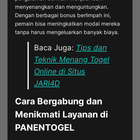
menyenangkan dan menguntungkan.
Dengan berbagai bonus berlimpah ini,
pemain bisa meningkatkan modal mereka
tanpa harus mengeluarkan banyak biaya.
Baca Juga:
Tips dan
Teknik Menang Togel
Online di Situs
JARI4D
Cara Bergabung dan
Menikmati Layanan di
PANENTOGEL