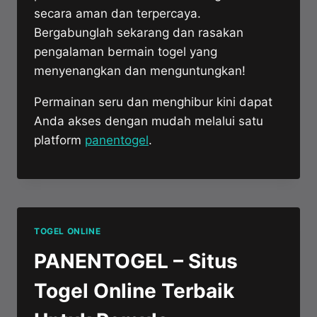
secara aman dan terpercaya.
Bergabunglah sekarang dan rasakan
pengalaman bermain togel yang
menyenangkan dan menguntungkan!
Permainan seru dan menghibur kini dapat
Anda akses dengan mudah melalui satu
platform
panentogel
.
TOGEL ONLINE
PANENTOGEL – Situs
Togel Online Terbaik