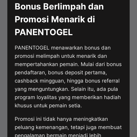
Bonus Berlimpah dan
Promosi Menarik di
PANENTOGEL
PANENTOGEL menawarkan bonus dan
promosi melimpah untuk menarik dan
mempertahankan pemain. Mulai dari bonus
pendaftaran, bonus deposit pertama,
cashback mingguan, hingga bonus referral
yang menguntungkan. Selain itu, ada pula
program loyalitas yang memberikan hadiah
khusus untuk pemain setia.
Promosi ini tidak hanya meningkatkan
peluang kemenangan, tetapi juga membuat
pengalaman bermain menjadi lebih