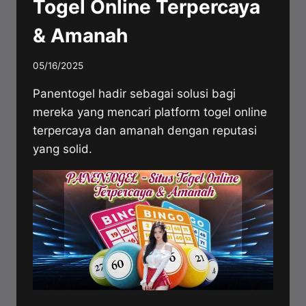
Togel Online Terpercaya
& Amanah
05/16/2025
Panentogel hadir sebagai solusi bagi
mereka yang mencari platform togel online
terpercaya dan amanah dengan reputasi
yang solid.