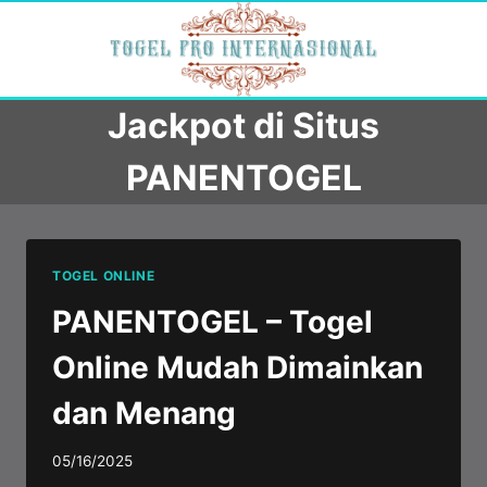
Skip
to
content
Jackpot di Situs
PANENTOGEL
TOGEL ONLINE
PANENTOGEL – Togel
Online Mudah Dimainkan
dan Menang
05/16/2025