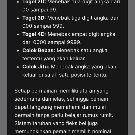
Togel 2D:
Menebak dua digit angka dari
00 sampai 99.
Togel 3D:
Menebak tiga digit angka dari
000 sampai 999.
Togel 4D:
Menebak empat digit angka
dari 0000 sampai 9999.
Colok Bebas:
Menebak satu angka
tertentu yang akan keluar.
Colok Jitu:
Menebak angka yang akan
keluar di salah satu posisi tertentu.
Setiap permainan memiliki aturan yang
sederhana dan jelas, sehingga pemain
dapat langsung memahami dan mulai
bermain tanpa perlu belajar rumus rumit.
Sistem taruhan yang fleksibel juga
memungkinkan pemain memilih nominal