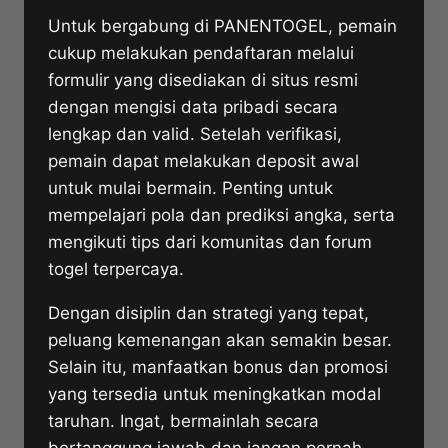
Untuk bergabung di PANENTOGEL, pemain
cukup melakukan pendaftaran melalui
formulir yang disediakan di situs resmi
dengan mengisi data pribadi secara
lengkap dan valid. Setelah verifikasi,
pemain dapat melakukan deposit awal
untuk mulai bermain. Penting untuk
mempelajari pola dan prediksi angka, serta
mengikuti tips dari komunitas dan forum
togel terpercaya.
Dengan disiplin dan strategi yang tepat,
peluang kemenangan akan semakin besar.
Selain itu, manfaatkan bonus dan promosi
yang tersedia untuk meningkatkan modal
taruhan. Ingat, bermainlah secara