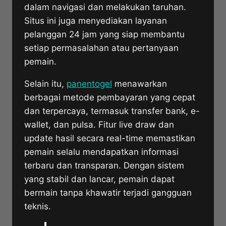
dalam navigasi dan melakukan taruhan.
Situs ini juga menyediakan layanan
pelanggan 24 jam yang siap membantu
setiap permasalahan atau pertanyaan
pemain.
Selain itu,
panentogel
menawarkan
berbagai metode pembayaran yang cepat
dan terpercaya, termasuk transfer bank, e-
wallet, dan pulsa. Fitur live draw dan
update hasil secara real-time memastikan
pemain selalu mendapatkan informasi
terbaru dan transparan. Dengan sistem
yang stabil dan lancar, pemain dapat
bermain tanpa khawatir terjadi gangguan
teknis.