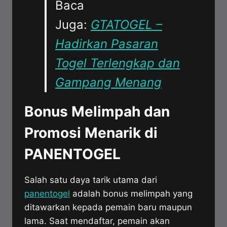
Baca
Juga:
GTATOGEL –
Hadirkan Pasaran
Togel Terlengkap dan
Gampang Menang
Bonus Melimpah dan
Promosi Menarik di
PANENTOGEL
Salah satu daya tarik utama dari
panentogel
adalah bonus melimpah yang
ditawarkan kepada pemain baru maupun
lama. Saat mendaftar, pemain akan