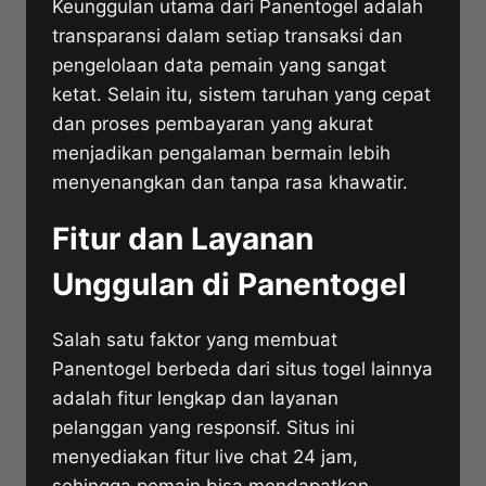
Keunggulan utama dari Panentogel adalah
transparansi dalam setiap transaksi dan
pengelolaan data pemain yang sangat
ketat. Selain itu, sistem taruhan yang cepat
dan proses pembayaran yang akurat
menjadikan pengalaman bermain lebih
menyenangkan dan tanpa rasa khawatir.
Fitur dan Layanan
Unggulan di Panentogel
Salah satu faktor yang membuat
Panentogel berbeda dari situs togel lainnya
adalah fitur lengkap dan layanan
pelanggan yang responsif. Situs ini
menyediakan fitur live chat 24 jam,