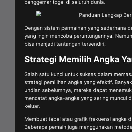
penggemar togel di seluruh dunia.
Dengan sistem permainan yang sederhana d
yang ingin mencoba peruntungannya. Namun, 
bisa menjadi tantangan tersendiri.
Strategi Memilih Angka Ya
Salah satu kunci untuk sukses dalam mema
strategi pemilihan angka yang efektif. Bany
undian sebelumnya, mereka dapat menemukan
mencatat angka-angka yang sering muncul 
keluar.
Membuat tabel atau grafik frekuensi angka 
Beberapa pemain juga menggunakan metode 