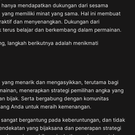
ak hanya mendapatkan dukungan dari sesama
 yang memiliki minat yang sama. Hal ini membuat
eraktif dan menyenangkan. Dukungan dari
k terus belajar dan berkembang dalam permainan.
g, langkah berikutnya adalah menikmati
an yang menarik dan mengasyikkan, terutama bagi
ainan, menerapkan strategi pemilihan angka yang
an bijak. Serta bergabung dengan komunitas
luang Anda untuk meraih kemenangan.
 sangat bergantung pada keberuntungan, dan tidak
ndekatan yang bijaksana dan penerapan strategi