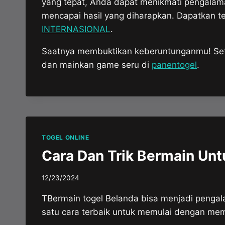
yang tepat, Anda dapat menikmati pengalam
mencapai hasil yang diharapkan. Dapatkan te
INTERNASIONAL
.
Saatnya membuktikan keberuntunganmu! Set
dan mainkan game seru di
panentogel
.
TOGEL ONLINE
Cara Dan Trik Bermain Unt
12/23/2024
TBermain togel Belanda bisa menjadi pengal
satu cara terbaik untuk memulai dengan me