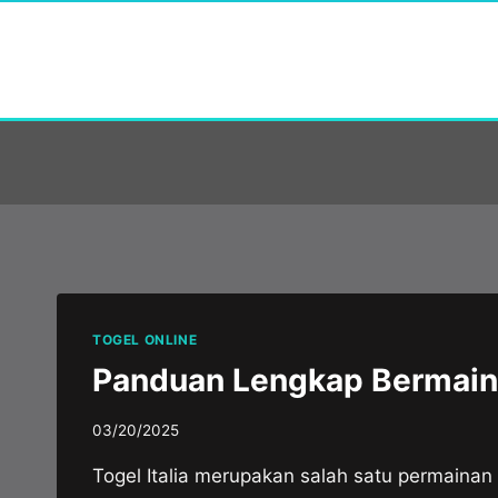
Skip
to
content
TOGEL ONLINE
Panduan Lengkap Bermain 
03/20/2025
Togel Italia merupakan salah satu permainan