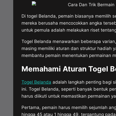
Di togel Belanda, pemain biasanya memilih s
mereka berusaha mencocokkan angka tersebu
untuk pemula adalah melakukan riset tentang
Togel Belanda menawarkan beberapa varian, s
masing memiliki aturan dan struktur hadiah
membantu pemain menentukan permainan man
Memahami Aturan Togel B
Togel Belanda
adalah langkah penting bagi s
ini. Togel Belanda, seperti banyak bentuk pe
harus diikuti untuk memastikan permainan ya
Pertama, pemain harus memilih sejumlah angk
hingga 45 atau 1 hingga 49, tergantung pada