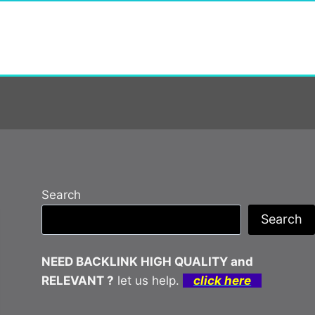
Search
Search
NEED BACKLINK HIGH QUALITY and
RELEVANT ?
let us help.
click here