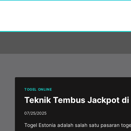
Skip
to
content
TOGEL ONLINE
Teknik Tembus Jackpot di 
07/25/2025
Togel Estonia adalah salah satu pasaran toge