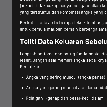
jackpot, tidak cukup hanya mengandalkan k
yang terstruktur dan kombinasi angka yang c
Berikut ini adalah beberapa teknik tembus ja
untuk pemula maupun pemain berpengalama
Teliti Data Keluaran Sebe
Langkah pertama dan paling fundamental dal
result. Jangan asal memilih angka sebalikny
Perhatikan:
Angka yang sering muncul (angka panas).
Angka yang jarang muncul atau lama tidak
Pola ganjil-genap dan besar-kecil dalam 1