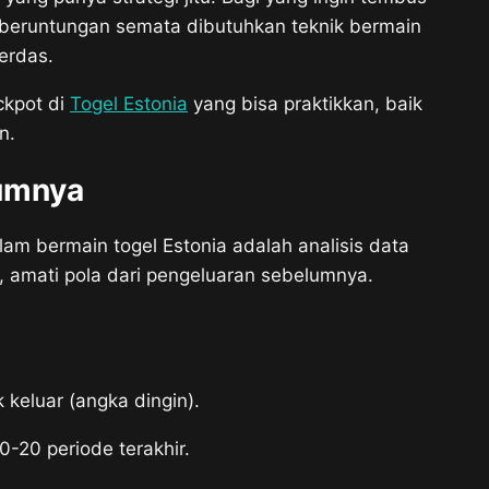
eberuntungan semata dibutuhkan teknik bermain
erdas.
ckpot di
Togel Estonia
yang bisa praktikkan, baik
n.
lumnya
am bermain togel Estonia adalah analisis data
a, amati pola dari pengeluaran sebelumnya.
 keluar (angka dingin).
0-20 periode terakhir.