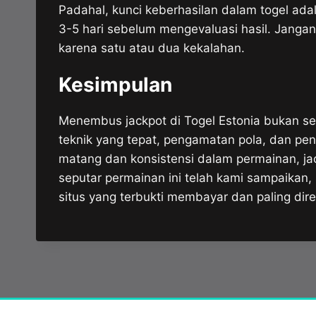
Padahal, kunci keberhasilan dalam togel ad
3-5 hari sebelum mengevaluasi hasil. Janga
karena satu atau dua kekalahan.
Kesimpulan
Menembus jackpot di Togel Estonia bukan sek
teknik yang tepat, pengamatan pola, dan pen
matang dan konsistensi dalam permainan, jac
seputar permainan ini telah kami sampaikan,
situs yang terbukti membayar dan paling di