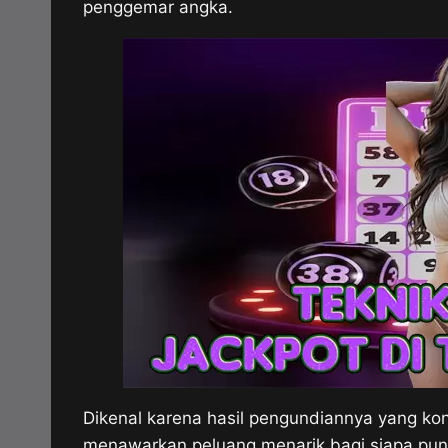
penggemar angka.
Dikenal karena hasil pengundiannya yang konsi
menawarkan peluang menarik bagi siapa pun y