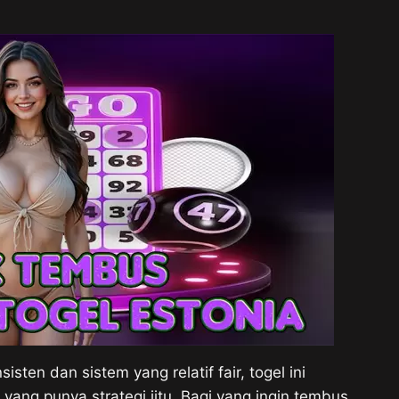
sten dan sistem yang relatif fair, togel ini
ang punya strategi jitu. Bagi yang ingin tembus