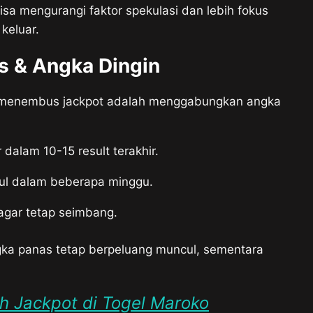
isa mengurangi faktor spekulasi dan lebih fokus
keluar.
s & Angka Dingin
tuk menembus jackpot adalah menggabungkan angka
 dalam 10-15 result terakhir.
l dalam beberapa minggu.
agar tetap seimbang.
angka panas tetap berpeluang muncul, sementara
h Jackpot di Togel Maroko