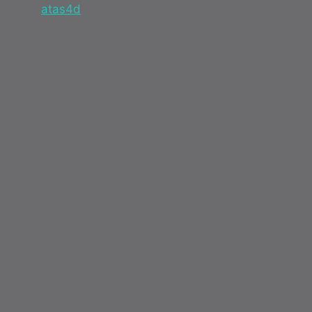
atas4d