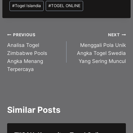
#
Togel Islandia
#
TOGEL ONLINE
Post
PREVIOUS
NEXT
Analisa Togel
Menggali Pola Unik
navigation
Zimbabwe Pools
Angka Togel Swedia
Angka Menang
Yang Sering Muncul
Terpercaya
Similar Posts