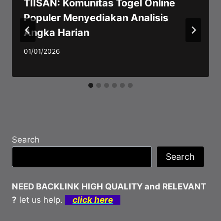
TIISAN: Komunitas Togel Online
Populer Menyediakan Analisis
Angka Harian
01/01/2026
Search
Search
NEED BACKLINK HIGH QUALITY and RELEVANT
?
let us help.
click here