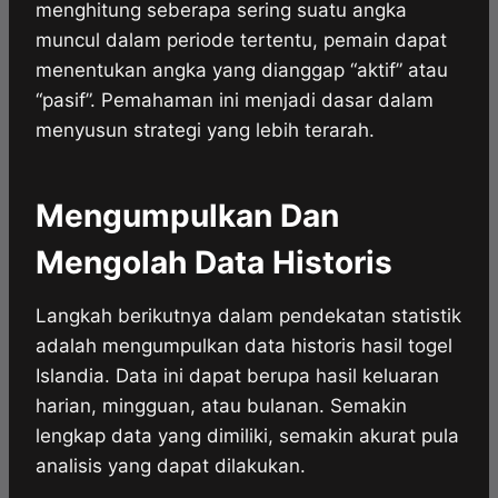
menghitung seberapa sering suatu angka
muncul dalam periode tertentu, pemain dapat
menentukan angka yang dianggap “aktif” atau
“pasif”. Pemahaman ini menjadi dasar dalam
menyusun strategi yang lebih terarah.
Mengumpulkan Dan
Mengolah Data Historis
Langkah berikutnya dalam pendekatan statistik
adalah mengumpulkan data historis hasil togel
Islandia. Data ini dapat berupa hasil keluaran
harian, mingguan, atau bulanan. Semakin
lengkap data yang dimiliki, semakin akurat pula
analisis yang dapat dilakukan.