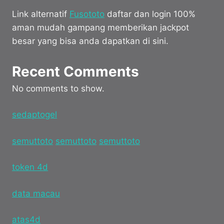
Link alternatif
Fusototo
daftar dan login 100%
aman mudah gampang memberikan jackpot
besar yang bisa anda dapatkan di sini.
Recent Comments
No comments to show.
sedaptogel
semuttoto
semuttoto
semuttoto
token 4d
data macau
atas4d