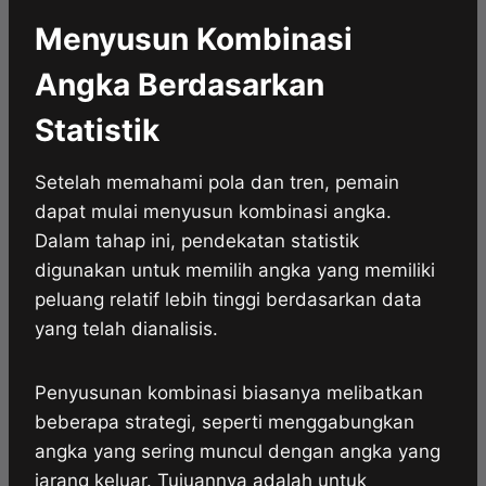
Menyusun Kombinasi
Angka Berdasarkan
Statistik
Setelah memahami pola dan tren, pemain
dapat mulai menyusun kombinasi angka.
Dalam tahap ini, pendekatan statistik
digunakan untuk memilih angka yang memiliki
peluang relatif lebih tinggi berdasarkan data
yang telah dianalisis.
Penyusunan kombinasi biasanya melibatkan
beberapa strategi, seperti menggabungkan
angka yang sering muncul dengan angka yang
jarang keluar. Tujuannya adalah untuk