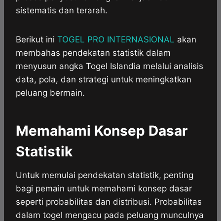
sistematis dan terarah.
Berikut ini
TOGEL PRO INTERNASIONAL
akan
membahas pendekatan statistik dalam
menyusun angka Togel Islandia melalui analisis
data, pola, dan strategi untuk meningkatkan
peluang bermain.
Memahami Konsep Dasar
Statistik
Untuk memulai pendekatan statistik, penting
bagi pemain untuk memahami konsep dasar
seperti probabilitas dan distribusi. Probabilitas
dalam togel mengacu pada peluang munculnya