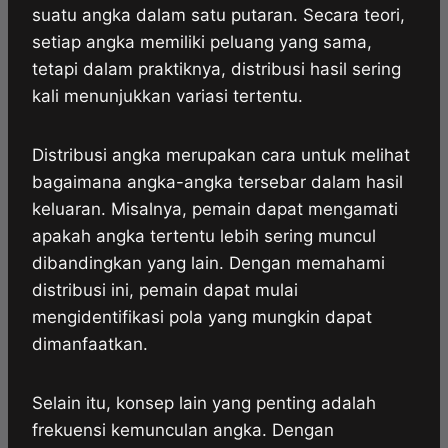
suatu angka dalam satu putaran. Secara teori,
setiap angka memiliki peluang yang sama,
tetapi dalam praktiknya, distribusi hasil sering
kali menunjukkan variasi tertentu.
Distribusi angka merupakan cara untuk melihat
bagaimana angka-angka tersebar dalam hasil
keluaran. Misalnya, pemain dapat mengamati
apakah angka tertentu lebih sering muncul
dibandingkan yang lain. Dengan memahami
distribusi ini, pemain dapat mulai
mengidentifikasi pola yang mungkin dapat
dimanfaatkan.
Selain itu, konsep lain yang penting adalah
frekuensi kemunculan angka. Dengan