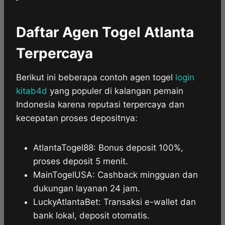
Daftar Agen Togel Atlanta
Terpercaya
Berikut ini beberapa contoh agen togel
login
kitab4d
yang populer di kalangan pemain
Indonesia karena reputasi terpercaya dan
kecepatan proses depositnya:
AtlantaTogel88: Bonus deposit 100%,
proses deposit 5 menit.
MainTogelUSA: Cashback mingguan dan
dukungan layanan 24 jam.
LuckyAtlantaBet: Transaksi e-wallet dan
bank lokal, deposit otomatis.