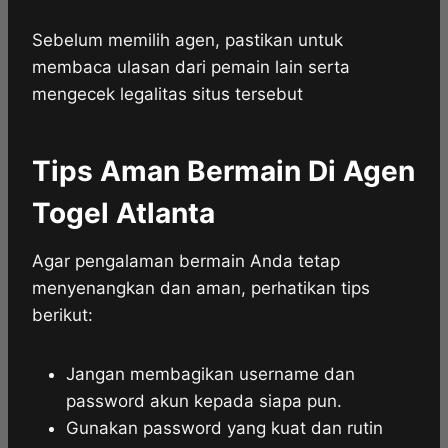
Sebelum memilih agen, pastikan untuk
membaca ulasan dari pemain lain serta
mengecek legalitas situs tersebut
Tips Aman Bermain Di Agen
Togel Atlanta
Agar pengalaman bermain Anda tetap
menyenangkan dan aman, perhatikan tips
berikut:
Jangan membagikan username dan
password akun kepada siapa pun.
Gunakan password yang kuat dan rutin