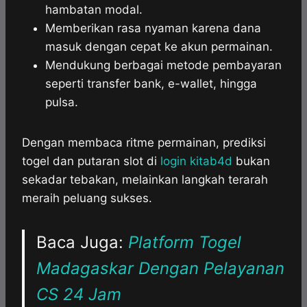
hambatan modal.
Memberikan rasa nyaman karena dana
masuk dengan cepat ke akun permainan.
Mendukung berbagai metode pembayaran
seperti transfer bank, e-wallet, hingga
pulsa.
Dengan membaca ritme permainan, prediksi
togel dan putaran slot di
login kitab4d
bukan
sekadar tebakan, melainkan langkah terarah
meraih peluang sukses.
Baca Juga:
Platform Togel
Madagaskar Dengan Pelayanan
CS 24 Jam