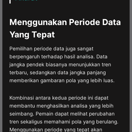
Menggunakan Periode Data
Yang Tepat
Pemilihan periode data juga sangat
berpengaruh terhadap hasil analisa. Data
jangka pendek biasanya menunjukkan tren
terbaru, sedangkan data jangka panjang
memberikan gambaran pola yang lebih luas.
Kombinasi antara kedua periode ini dapat
membantu menghasilkan analisa yang lebih
seimbang. Pemain dapat melihat perubahan
tren sekaligus memahami pola yang berulang.
Menggunakan periode yang tepat akan