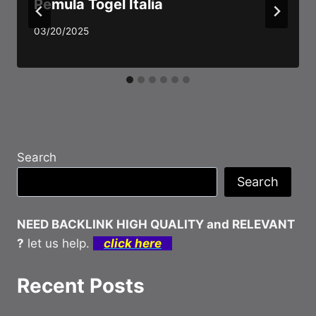
Pemula Togel Italia
03/20/2025
Search
Search
NEED BACKLINK HIGH QUALITY and RELEVANT
?
let us help.
click here
Recent Posts