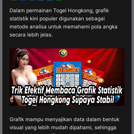
h
a
e
e
k
i
a
c
s
l
y
n
Dalam permainan Togel Hongkong, grafik
t
e
s
e
p
e
statistik kini populer digunakan sebagai
s
b
e
g
e
metode analisa untuk memahami pola angka
A
o
n
r
secara lebih jelas.
p
o
g
a
p
k
e
m
r
Grafik mampu menyajikan data dalam bentuk
visual yang lebih mudah dipahami, sehingga