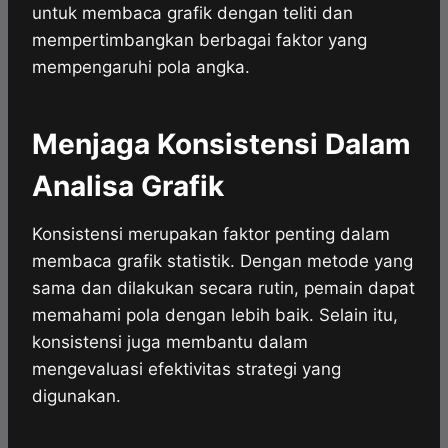
untuk membaca grafik dengan teliti dan
mempertimbangkan berbagai faktor yang
mempengaruhi pola angka.
Menjaga Konsistensi Dalam
Analisa Grafik
Konsistensi merupakan faktor penting dalam
membaca grafik statistik. Dengan metode yang
sama dan dilakukan secara rutin, pemain dapat
memahami pola dengan lebih baik. Selain itu,
konsistensi juga membantu dalam
mengevaluasi efektivitas strategi yang
digunakan.